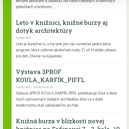
letnými aktivitami a zábavou. Na našich detských a rodinných
pobočkách si knihovní...
Leto v knižnici, knižné burzy aj
dotyk architektúry
Každý deň
Leto je konečne tu a my sme pre vás namiešali pestrý letný
program, ktorý zaženie akúkoľvek nudu. Či už hľadáte zábavu
pre deti, čítanie na kúpalisko ...
Výstava 3PROF
KOULA_KARFÍK_PIFFL
Každý deň | Vavilovova 26
Výstava 3PROF KOULA_KARFÍK_PIFFL predstavuje život a dielo
troch významných českých architektov, ktorí sa v dobe
modernizmu stali zakladateľmi archite...
Knižná burza v blízkosti novej
knižnice na Fedinovej 7 - 3. kolo- 19.