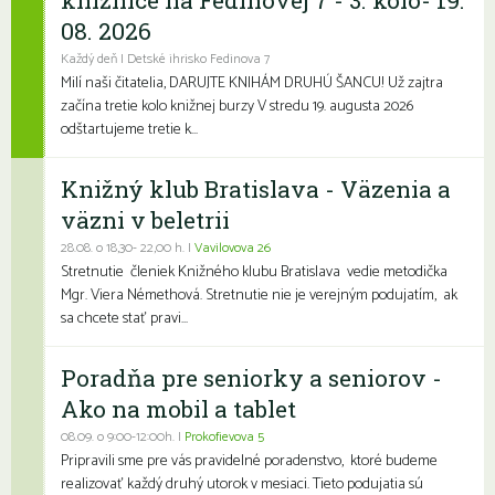
08. 2026
Každý deň | Detské ihrisko Fedinova 7
Milí naši čitatelia, DARUJTE KNIHÁM DRUHÚ ŠANCU! Už zajtra
začína tretie kolo knižnej burzy V stredu 19. augusta 2026
odštartujeme tretie k...
Knižný klub Bratislava - Väzenia a
väzni v beletrii
28.08. o 18,30- 22,00 h. |
Vavilovova 26
Stretnutie členiek Knižného klubu Bratislava vedie metodička
Mgr. Viera Némethová. Stretnutie nie je verejným podujatím, ak
sa chcete stať pravi...
Poradňa pre seniorky a seniorov -
Ako na mobil a tablet
08.09. o 9:00-12:00h. |
Prokofievova 5
Pripravili sme pre vás pravidelné poradenstvo, ktoré budeme
realizovať každý druhý utorok v mesiaci. Tieto podujatia sú