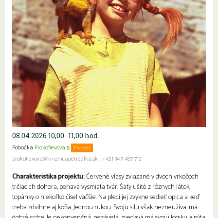
08.04.2026 10,00- 11,00 hod.
Pobočka
Prokofievova 5
Pre deti
prokofievova@kniznicapetrzalka.sk
|
+421 947 487 712
Charakteristika projektu:
Červené vlasy zviazané v dvoch vrkočoch
trčiacich dohora, pehavá vysmiata tvár. Šaty ušité z rôznych látok,
topánky o niekoľko čísel väčšie. Na pleci jej zvykne sedieť opica a keď
treba zdvihne aj koňa. Jednou rukou. Svoju silu však nezneužíva, má
dobré srdce. Je nekonvenčná, nezávislá, zvedavá má svoju logiku a pýta