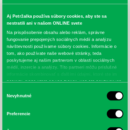
Aj Petržalka používa súbory cookies, aby ste sa
nestratili ani v našom ONLINE svete
Najbližšie podujatia
Na prispôsobenie obsahu alebo reklám, správne
fungovanie prepojených sociálnych médií a analýzu
Čítame ušami. Audioknihy v
DNES
návštevnosti používame súbory cookies. Informácie o
ponuke petržalskej knižnice
tom, ako používate naše webové stránky, teda
poskytujeme aj našim partnerom v oblasti sociálnych
Každý deň
Máme skvelé správy pre všetkých milovníkov kníh a príbehov!
médií, inzercie a analýzy. Títo partneri môžu príslušné
Odteraz si môžete v našej knižnici nielen požičať klasické
informácie skombinovať s ďalšími údajmi, ktoré ste im
papierové knihy a e-knihy, a...
poskytli, alebo ktoré od vás získali, keď ste používali ich
služby.
Výber
Výdajný knižný box dostupný 24/7
Nevyhnutné
súhlasu
Každý deň
Výdajný box na knihy Knižnice Petržalka je umiestnený pri
vchode do Petržalskej plavárne na Tupolevovej 7B a jeho obsluha
Preferencie
je užívateľsky veľmi jednodu...