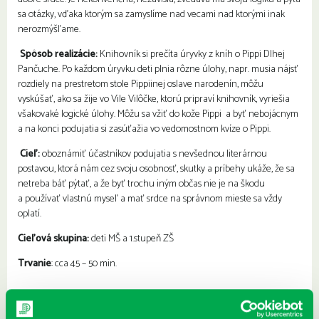
sa otázky, vďaka ktorým sa zamyslíme nad vecami nad ktorými inak
nerozmýšľame.
Spôsob realizácie:
Knihovník si prečíta úryvky z kníh o Pippi Dlhej
Pančuche. Po každom úryvku deti plnia rôzne úlohy, napr. musia nájsť
rozdiely na prestretom stole Pippiinej oslave narodenín, môžu
vyskúšať, ako sa žije vo Vile Vilôčke, ktorú pripraví knihovník, vyriešia
všakovaké logické úlohy. Môžu sa vžiť do kože Pippi a byť nebojácnym
a na konci podujatia si zasúťažia vo vedomostnom kvíze o Pippi.
Cieľ:
oboznámiť účastníkov podujatia s nevšednou literárnou
postavou, ktorá nám cez svoju osobnosť, skutky a príbehy ukáže, že sa
netreba báť pýtať, a že byť trochu iným občas nie je na škodu
a používať vlastnú myseľ a mať srdce na správnom mieste sa vždy
oplatí.
Cieľová skupina:
deti MŠ a 1.stupeň ZŠ
Trvanie
: cca 45 – 50 min.
Podujatie pre ZŠ Dudova