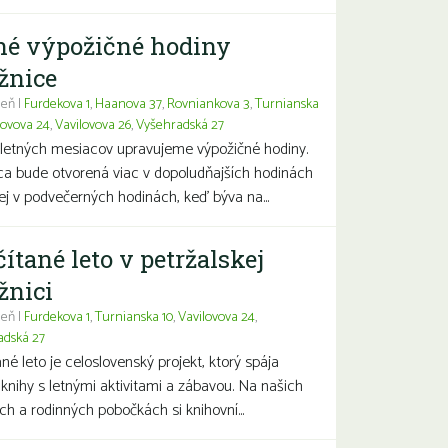
né výpožičné hodiny
žnice
eň |
Furdekova 1
,
Haanova 37
,
Rovniankova 3
,
Turnianska
lovova 24
,
Vavilovova 26
,
Vyšehradská 27
letných mesiacov upravujeme výpožičné hodiny.
ca bude otvorená viac v dopoludňajších hodinách
j v podvečerných hodinách, keď býva na...
čítané leto v petržalskej
žnici
eň |
Furdekova 1
,
Turnianska 10
,
Vavilovova 24
,
adská 27
ané leto je celoslovenský projekt, ktorý spája
 knihy s letnými aktivitami a zábavou. Na našich
ch a rodinných pobočkách si knihovní...