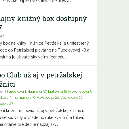
 klasické papierové knihy a e-knihy, a...
ajný knižný box dostupný
7
deň
ý box na knihy Knižnice Petržalka je umiestnený
hode do Petržalskej plavárne na Tupolevovej 7B a
bsluha je užívateľsky veľmi jednodu...
o Club už aj v petržalskej
žnici
eň |
Furdekova 1
,
Haanova 37
,
Lietavská 16
,
Prokofievova 5
,
nkova 3
,
Turnianska 10
,
Vavilovova 24
,
Vavilovova 26
,
adská 27
í knižní hrdinovia už aj v petržalskej knižnici.
 sebou vždy a všade po ruke kvalitnú a ľúbivú
a čítanie pre deti je naozaj skv...