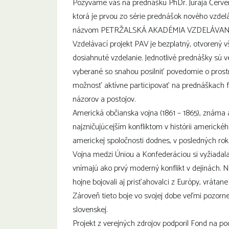
Pozývame vás na prednášku PhDr. Juraja Červen
ktorá je prvou zo série prednášok nového vzdelá
názvom PETRŽALSKÁ AKADÉMIA VZDELÁVANI
Vzdelávací projekt PAV je bezplatný, otvorený
dosiahnuté vzdelanie. Jednotlivé prednášky sú
vyberané so snahou posilniť povedomie o prostr
možnosť aktívne participovať na prednáškach f
názorov a postojov.
Americká občianska vojna (1861 – 1865), známa a
najzničujúcejším konfliktom v histórii americkéh
americkej spoločnosti dodnes, v posledných rok
Vojna medzi Úniou a Konfederáciou si vyžiadala v
vnímajú ako prvý moderný konflikt v dejinách. N
hojne bojovali aj prisťahovalci z Európy, vráta
Zároveň tieto boje vo svojej dobe veľmi pozorne 
slovenskej.
Projekt z verejných zdrojov podporil Fond na p