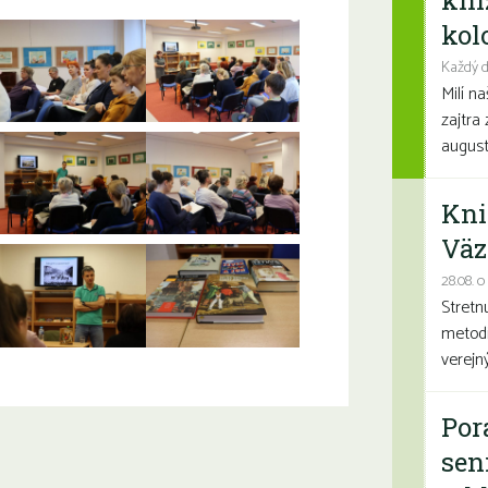
kni
kolo
Každý d
Milí n
zajtra 
august
Kni
Väz
28.08. o
Stretn
metodi
verejn
Por
sen