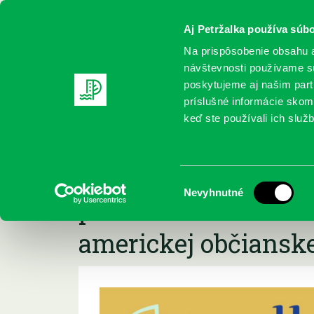
Aj Petržalka používa súbo
Na prispôsobenie obsahu a
návštevnosti používame sú
poskytujeme aj našim partn
REGISTRUJTE SA
ONLINE KATALÓ
príslušné informácie skomb
keď ste používali ich služb
Domov
Podujatia
Petržalská akadémia vzdelávania- pre
Petržalská akadémi
Výber
Nevyhnutné
prednáška PhDr. J. 
súhlasu
americkej občianske