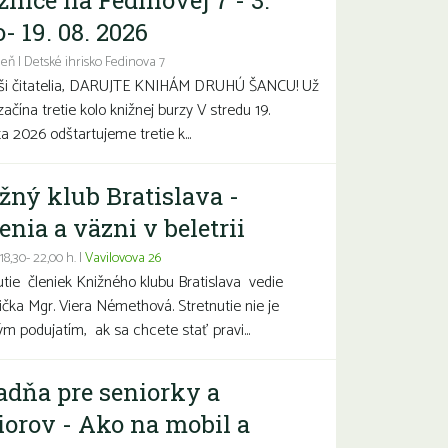
žnice na Fedinovej 7 - 3.
- 19. 08. 2026
eň | Detské ihrisko Fedinova 7
aši čitatelia, DARUJTE KNIHÁM DRUHÚ ŠANCU! Už
začína tretie kolo knižnej burzy V stredu 19.
a 2026 odštartujeme tretie k...
žný klub Bratislava -
enia a väzni v beletrii
 18,30- 22,00 h. |
Vavilovova 26
utie členiek Knižného klubu Bratislava vedie
čka Mgr. Viera Némethová. Stretnutie nie je
ým podujatím, ak sa chcete stať pravi...
adňa pre seniorky a
iorov - Ako na mobil a