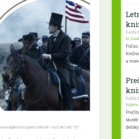
Let
kni
Každý d
10
,
Vavi
Počas 
Knižni
a mene
Pre
kni
Každý d
Vyšehr
Prečít
skvelé
detský
ievova@kniznicapetrzalka.sk
|
+421 947 487 712