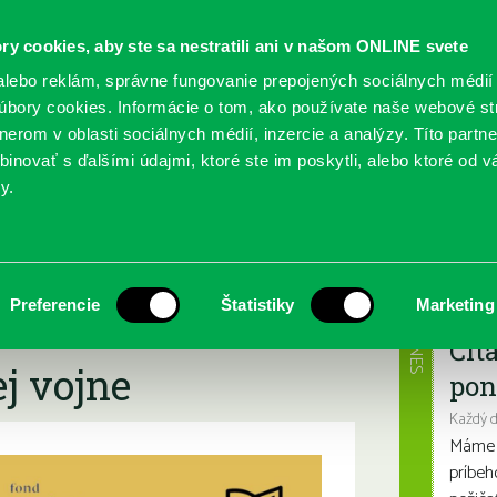
ry cookies, aby ste sa nestratili ani v našom ONLINE svete
lebo reklám, správne fungovanie prepojených sociálnych médií
bory cookies. Informácie o tom, ako používate naše webové st
erom v oblasti sociálnych médií, inzercie a analýzy. Títo partn
GY
SLUŽBY
PODUJATIA
POBOČKY
O KNIŽ
inovať s ďalšími údajmi, ktoré ste im poskytli, alebo ktoré od vá
y.
dnáška PhDr. J. Červenku Slováci v americkej občianskej vojne
a vzdelávania-
Najbl
Preferencie
Štatistiky
Marketing
Červenku Slováci v
DNES
Čít
j vojne
pon
Každý 
Máme s
príbeh