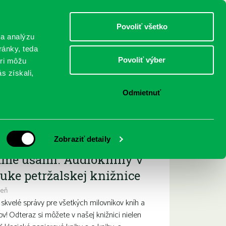
DETI
MLÁDEŽ
DOSPELÍ
Povoliť všetko
 a analýzu
ránky, teda
Povoliť výber
eri môžu
NICI
FEDINOVA
KONTAKTY
s získali,
Odmietnuť
ižšie podujatia
Zobraziť detaily
ame ušami. Audioknihy v
uke petržalskej knižnice
deň
kvelé správy pre všetkých milovníkov kníh a
ov! Odteraz si môžete v našej knižnici nielen