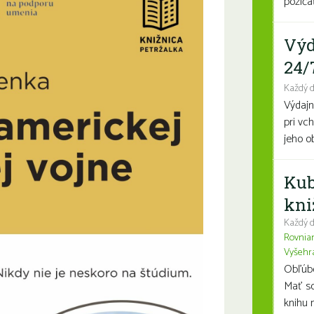
požičať
Výd
24/
Každý 
Výdajn
pri vc
jeho o
Kub
kni
Každý d
Rovnia
Vyšehr
Obľúben
Mať so
knihu n