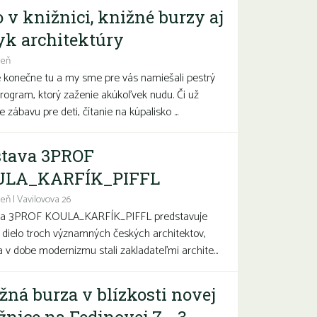
o v knižnici, knižné burzy aj
yk architektúry
deň
e konečne tu a my sme pre vás namiešali pestrý
program, ktorý zaženie akúkoľvek nudu. Či už
 zábavu pre deti, čítanie na kúpalisko ...
tava 3PROF
ULA_KARFÍK_PIFFL
eň | Vavilovova 26
va 3PROF KOULA_KARFÍK_PIFFL predstavuje
a dielo troch významných českých architektov,
sa v dobe modernizmu stali zakladateľmi archite...
žná burza v blízkosti novej