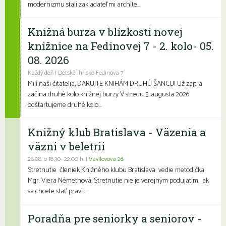
modernizmu stali zakladateľmi archite...
Knižná burza v blízkosti novej
knižnice na Fedinovej 7 - 2. kolo- 05.
08. 2026
Každý deň | Detské ihrisko Fedinova 7
Milí naši čitatelia, DARUJTE KNIHÁM DRUHÚ ŠANCU! Už zajtra
začína druhé kolo knižnej burzy V stredu 5. augusta 2026
odštartujeme druhé kolo...
Knižný klub Bratislava - Väzenia a
väzni v beletrii
28.08. o 18,30- 22,00 h. |
Vavilovova 26
Stretnutie členiek Knižného klubu Bratislava vedie metodička
Mgr. Viera Némethová. Stretnutie nie je verejným podujatím, ak
sa chcete stať pravi...
Poradňa pre seniorky a seniorov -