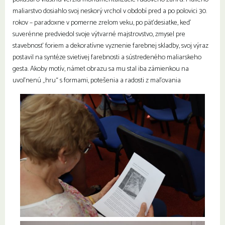
maliarstvo dosiahlo svoj neskorý vrchol v období pred a po polovici 30.
rokov – paradoxne v pomerne zrelom veku, po päťdesiatke, keď
suverénne predviedol svoje výtvarné majstrovstvo, zmysel pre
stavebnosť foriem a dekoratívne vyznenie farebnej skladby, svoj výraz
postavil na syntéze svietivej farebnosti a sústredeného maliarskeho
gesta. Akoby motív, námet obrazu sa mu stal iba zámienkou na
uvoľnenú „hru“ s formami, potešenia a radosti z maľovania