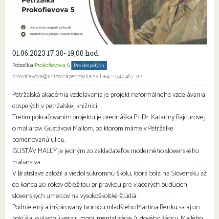
01.06.2023 17.30- 19,00 hod.
Pobočka
Prokofievova 5
Pre dospelých
Seniori
prokofievova@kniznicapetrzalka.sk
|
+421 947 487 712
Petržalská akadémia vzdelávania je projekt neformálneho vzdelávania
dospelých v petržalskej knižnici.
Tretím pokračovaním projektu je prednáška PHDr. Kataríny Bajcurovej
o maliarovi Gustávovi Mallom, po ktorom máme v Petržalke
pomenovanú ulicu.
GUSTÁV MALLÝ je jedným zo zakladateľov moderného slovenského
maliarstva.
V Bratislave založil a viedol súkromnú školu, ktorá bola na Slovensku až
do konca 20. rokov dôležitou prípravkou pre viacerých budúcich
slovenských umelcov na vysokoškolské štúdiá.
Podnietený a inšpirovaný tvorbou mladšieho Martina Benku sa aj on
pokúšal o vlastnú verziu monumentalizácie ľudového žánru. Mallého