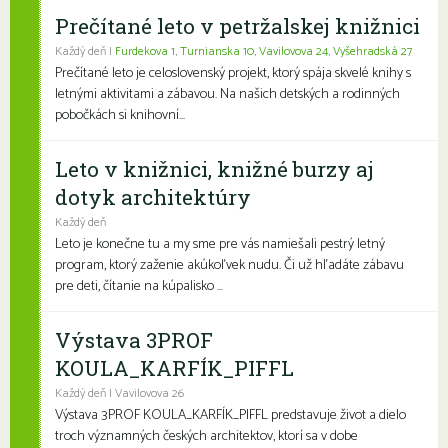
Prečítané leto v petržalskej knižnici
Každý deň |
Furdekova 1
,
Turnianska 10
,
Vavilovova 24
,
Vyšehradská 27
Prečítané leto je celoslovenský projekt, ktorý spája skvelé knihy s
letnými aktivitami a zábavou. Na našich detských a rodinných
pobočkách si knihovní...
Leto v knižnici, knižné burzy aj
dotyk architektúry
Každý deň
Leto je konečne tu a my sme pre vás namiešali pestrý letný
program, ktorý zaženie akúkoľvek nudu. Či už hľadáte zábavu
pre deti, čítanie na kúpalisko ...
Výstava 3PROF
KOULA_KARFÍK_PIFFL
Každý deň | Vavilovova 26
Výstava 3PROF KOULA_KARFÍK_PIFFL predstavuje život a dielo
troch významných českých architektov, ktorí sa v dobe