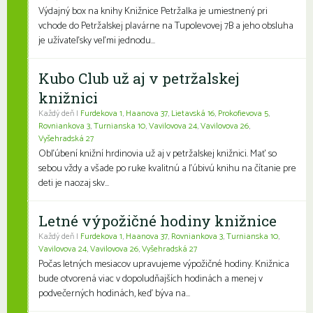
Výdajný box na knihy Knižnice Petržalka je umiestnený pri
vchode do Petržalskej plavárne na Tupolevovej 7B a jeho obsluha
je užívateľsky veľmi jednodu...
Kubo Club už aj v petržalskej
knižnici
Každý deň |
Furdekova 1
,
Haanova 37
,
Lietavská 16
,
Prokofievova 5
,
Rovniankova 3
,
Turnianska 10
,
Vavilovova 24
,
Vavilovova 26
,
Vyšehradská 27
Obľúbení knižní hrdinovia už aj v petržalskej knižnici. Mať so
sebou vždy a všade po ruke kvalitnú a ľúbivú knihu na čítanie pre
deti je naozaj skv...
Letné výpožičné hodiny knižnice
Každý deň |
Furdekova 1
,
Haanova 37
,
Rovniankova 3
,
Turnianska 10
,
Vavilovova 24
,
Vavilovova 26
,
Vyšehradská 27
Počas letných mesiacov upravujeme výpožičné hodiny. Knižnica
bude otvorená viac v dopoludňajších hodinách a menej v
podvečerných hodinách, keď býva na...