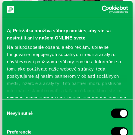
Aj Petržalka používa súbory cookies, aby ste sa
nestratili ani v našom ONLINE svete
Na prispôsobenie obsahu alebo reklám, správne
fungovanie prepojených sociálnych médií a analýzu
návštevnosti používame súbory cookies. Informácie o
tom, ako používate naše webové stránky, teda
poskytujeme aj našim partnerom v oblasti sociálnych
médií, inzercie a analýzy. Títo partneri môžu príslušné
informácie skombinovať s ďalšími údajmi, ktoré ste im
poskytli, alebo ktoré od vás získali, keď ste používali ich
služby.
Výber
Nevyhnutné
súhlasu
Preferencie