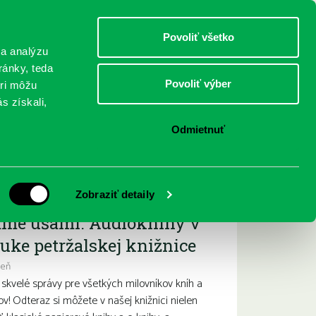
DETI
MLÁDEŽ
DOSPELÍ
Povoliť všetko
 a analýzu
ránky, teda
Povoliť výber
eri môžu
NICI
FEDINOVA
KONTAKTY
s získali,
Odmietnuť
ižšie podujatia
Zobraziť detaily
ame ušami. Audioknihy v
uke petržalskej knižnice
deň
kvelé správy pre všetkých milovníkov kníh a
ov! Odteraz si môžete v našej knižnici nielen