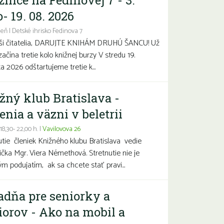
žnice na Fedinovej 7 - 3.
- 19. 08. 2026
eň | Detské ihrisko Fedinova 7
aši čitatelia, DARUJTE KNIHÁM DRUHÚ ŠANCU! Už
začína tretie kolo knižnej burzy V stredu 19.
a 2026 odštartujeme tretie k...
žný klub Bratislava -
enia a väzni v beletrii
 18,30- 22,00 h. |
Vavilovova 26
utie členiek Knižného klubu Bratislava vedie
čka Mgr. Viera Némethová. Stretnutie nie je
ým podujatím, ak sa chcete stať pravi...
adňa pre seniorky a
iorov - Ako na mobil a