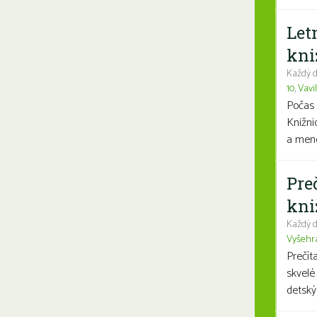
Let
kni
Každý d
10
,
Vavi
Počas 
Knižni
a mene
Pre
kni
Každý d
Vyšehr
Prečít
skvelé
detský