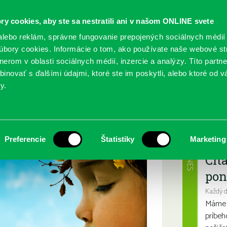
ry cookies, aby ste sa nestratili ani v našom ONLINE svete
lebo reklám, správne fungovanie prepojených sociálnych médií
bory cookies. Informácie o tom, ako používate naše webové st
erom v oblasti sociálnych médií, inzercie a analýzy. Títo partn
GY
SLUŽBY
PODUJATIA
POBOČKY
O KNIŽ
inovať s ďalšími údajmi, ktoré ste im poskytli, alebo ktoré od vá
y.
veta
Najbl
Preferencie
Štatistiky
Marketing
DNES
Čít
pon
Každý 
Máme s
príbeh