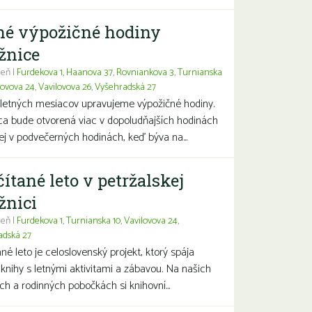
né výpožičné hodiny
žnice
eň |
Furdekova 1
,
Haanova 37
,
Rovniankova 3
,
Turnianska
lovova 24
,
Vavilovova 26
,
Vyšehradská 27
letných mesiacov upravujeme výpožičné hodiny.
ca bude otvorená viac v dopoludňajších hodinách
j v podvečerných hodinách, keď býva na...
čítané leto v petržalskej
žnici
eň |
Furdekova 1
,
Turnianska 10
,
Vavilovova 24
,
adská 27
ané leto je celoslovenský projekt, ktorý spája
 knihy s letnými aktivitami a zábavou. Na našich
ch a rodinných pobočkách si knihovní...