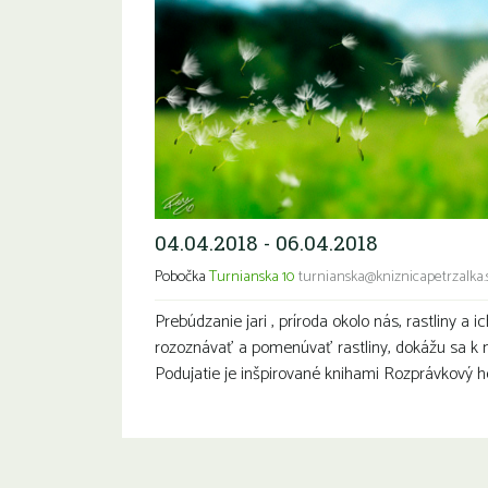
04.04.2018 - 06.04.2018
Pobočka
Turnianska 10
turnianska@kniznicapetrzalka.
Prebúdzanie jari , príroda okolo nás, rastliny a i
rozoznávať a pomenúvať rastliny, dokážu sa k ni
Podujatie je inšpirované knihami Rozprávkový 