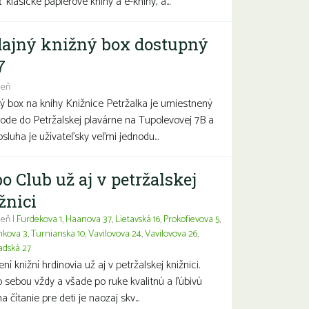
 klasické papierové knihy a e-knihy, a...
ajný knižný box dostupný
7
deň
ý box na knihy Knižnice Petržalka je umiestnený
hode do Petržalskej plavárne na Tupolevovej 7B a
bsluha je užívateľsky veľmi jednodu...
o Club už aj v petržalskej
žnici
eň |
Furdekova 1
,
Haanova 37
,
Lietavská 16
,
Prokofievova 5
,
nkova 3
,
Turnianska 10
,
Vavilovova 24
,
Vavilovova 26
,
adská 27
í knižní hrdinovia už aj v petržalskej knižnici.
 sebou vždy a všade po ruke kvalitnú a ľúbivú
a čítanie pre deti je naozaj skv...