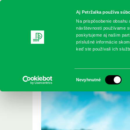
Aj Petržalka používa súbo
Na prispôsobenie obsahu a
návštevnosti používame sú
poskytujeme aj našim partn
REGISTRUJTE SA
ONLINE KATALÓ
príslušné informácie skomb
keď ste používali ich služb
Domov
Podujatia
Ako šla púpava do sveta
Ako šla púpava do s
Výber
Nevyhnutné
súhlasu