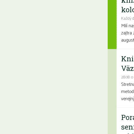
kni
kolo
Každý d
Milí n
zajtra 
august
Kni
Väz
28.08. o
Stretn
metodi
verejn
Por
sen