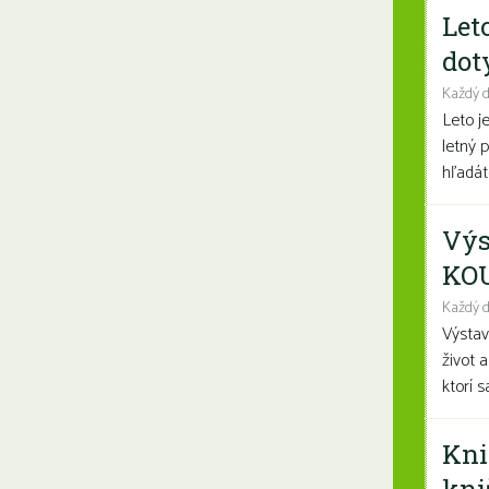
Let
dot
Každý 
Leto j
letný 
hľadáte
Výs
KO
Každý d
Výsta
život 
ktorí 
Kni