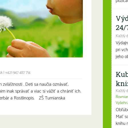
požičať
Výd
24/
Každý 
Výdajn
pri vc
jeho o
sk
|
+421 947 487 714
Kub
kni
ch zvláštnosti . Deti sa naučia oznávať,
m inak správať a viac si vážiť a chrániť ich.
Každý d
Rovnia
herbár a Rostlinopis. ZŠ Turnianska
Vyšehr
Obľúben
Mať so
knihu n