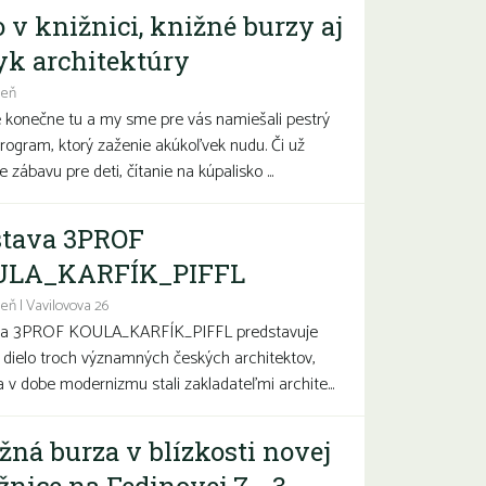
o v knižnici, knižné burzy aj
yk architektúry
deň
e konečne tu a my sme pre vás namiešali pestrý
program, ktorý zaženie akúkoľvek nudu. Či už
 zábavu pre deti, čítanie na kúpalisko ...
tava 3PROF
ULA_KARFÍK_PIFFL
eň | Vavilovova 26
va 3PROF KOULA_KARFÍK_PIFFL predstavuje
a dielo troch významných českých architektov,
sa v dobe modernizmu stali zakladateľmi archite...
žná burza v blízkosti novej