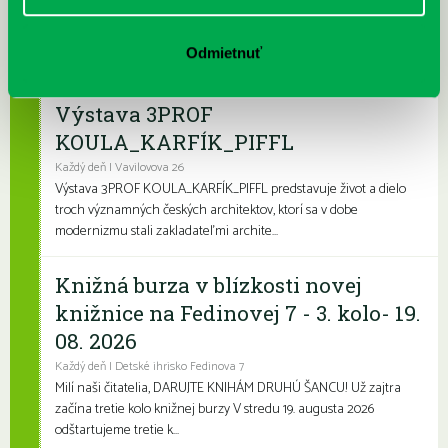
Leto je konečne tu a my sme pre vás namiešali pestrý letný
program, ktorý zaženie akúkoľvek nudu. Či už hľadáte zábavu
Odmietnuť
pre deti, čítanie na kúpalisko ...
Výstava 3PROF
KOULA_KARFÍK_PIFFL
Každý deň | Vavilovova 26
Výstava 3PROF KOULA_KARFÍK_PIFFL predstavuje život a dielo
troch významných českých architektov, ktorí sa v dobe
modernizmu stali zakladateľmi archite...
Knižná burza v blízkosti novej
knižnice na Fedinovej 7 - 3. kolo- 19.
08. 2026
Každý deň | Detské ihrisko Fedinova 7
Milí naši čitatelia, DARUJTE KNIHÁM DRUHÚ ŠANCU! Už zajtra
začína tretie kolo knižnej burzy V stredu 19. augusta 2026
odštartujeme tretie k...