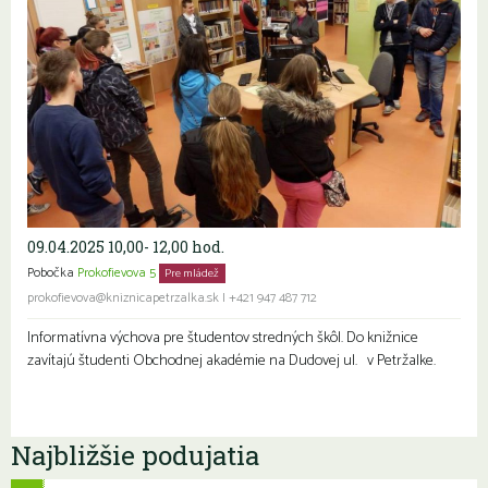
09.04.2025 10,00- 12,00 hod.
Pobočka
Prokofievova 5
Pre mládež
prokofievova@kniznicapetrzalka.sk
|
+421 947 487 712
Informatívna výchova pre študentov stredných škôl. Do knižnice
zavítajú študenti Obchodnej akadémie na Dudovej ul. v Petržalke.
Najbližšie podujatia