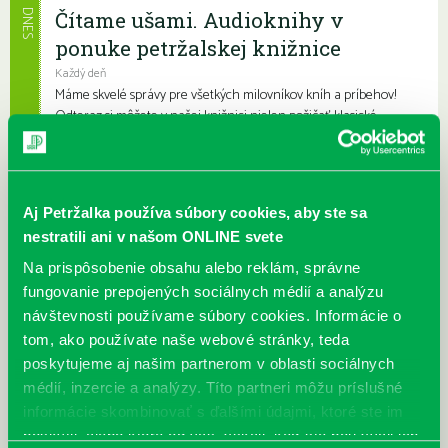
Čítame ušami. Audioknihy v
DNES
ponuke petržalskej knižnice
Každý deň
Máme skvelé správy pre všetkých milovníkov kníh a príbehov!
Odteraz si môžete v našej knižnici nielen požičať klasické
papierové knihy a e-knihy, a...
Výdajný knižný box dostupný 24/7
Aj Petržalka používa súbory cookies, aby ste sa
Každý deň
Výdajný box na knihy Knižnice Petržalka je umiestnený pri
nestratili ani v našom ONLINE svete
vchode do Petržalskej plavárne na Tupolevovej 7B a jeho obsluha
Na prispôsobenie obsahu alebo reklám, správne
je užívateľsky veľmi jednodu...
fungovanie prepojených sociálnych médií a analýzu
návštevnosti používame súbory cookies. Informácie o
Kubo Club už aj v petržalskej
tom, ako používate naše webové stránky, teda
knižnici
poskytujeme aj našim partnerom v oblasti sociálnych
Každý deň |
Furdekova 1
,
Haanova 37
,
Lietavská 16
,
Prokofievova 5
,
médií, inzercie a analýzy. Títo partneri môžu príslušné
Rovniankova 3
,
Turnianska 10
,
Vavilovova 24
,
Vavilovova 26
,
informácie skombinovať s ďalšími údajmi, ktoré ste im
Vyšehradská 27
poskytli, alebo ktoré od vás získali, keď ste používali ich
Obľúbení knižní hrdinovia už aj v petržalskej knižnici. Mať so