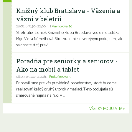
Knižný klub Bratislava - Väzenia a
väzni v beletrii
28.08. o 18,30- 22,00 h. |
Vavilovova 26
Stretnutie členiek Knižného klubu Bratislava vedie metodička
Mgr. Viera Némethová. Stretnutie nie je verejným podujatím, ak
sa chcete stať pravi...
Poradňa pre seniorky a seniorov -
Ako na mobil a tablet
08.09. o 9:00-12:00h. |
Prokofievova 5
Pripravili sme pre vás pravidelné poradenstvo, ktoré budeme
realizovať každý druhý utorok v mesiaci. Tieto podujatia sú
smerované najmä na ľudí v ...
VŠETKY PODUJATIA