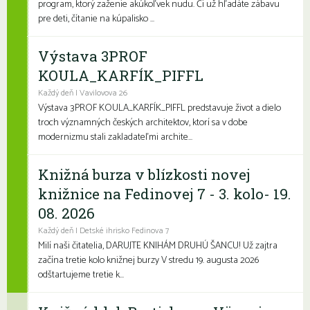
program, ktorý zaženie akúkoľvek nudu. Či už hľadáte zábavu
pre deti, čítanie na kúpalisko ...
Výstava 3PROF
KOULA_KARFÍK_PIFFL
Každý deň | Vavilovova 26
Výstava 3PROF KOULA_KARFÍK_PIFFL predstavuje život a dielo
troch významných českých architektov, ktorí sa v dobe
modernizmu stali zakladateľmi archite...
Knižná burza v blízkosti novej
knižnice na Fedinovej 7 - 3. kolo- 19.
08. 2026
Každý deň | Detské ihrisko Fedinova 7
Milí naši čitatelia, DARUJTE KNIHÁM DRUHÚ ŠANCU! Už zajtra
začína tretie kolo knižnej burzy V stredu 19. augusta 2026
odštartujeme tretie k...