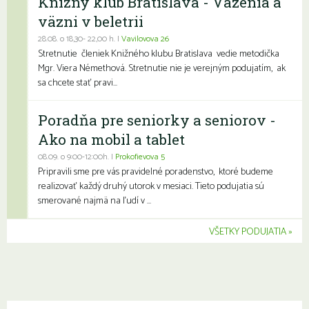
Knižný klub Bratislava - Väzenia a
väzni v beletrii
28.08. o 18,30- 22,00 h. |
Vavilovova 26
Stretnutie členiek Knižného klubu Bratislava vedie metodička
Mgr. Viera Némethová. Stretnutie nie je verejným podujatím, ak
sa chcete stať pravi...
Poradňa pre seniorky a seniorov -
Ako na mobil a tablet
08.09. o 9:00-12:00h. |
Prokofievova 5
Pripravili sme pre vás pravidelné poradenstvo, ktoré budeme
realizovať každý druhý utorok v mesiaci. Tieto podujatia sú
smerované najmä na ľudí v ...
VŠETKY PODUJATIA