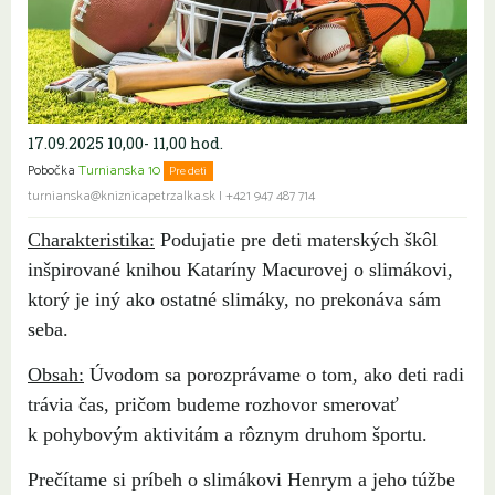
17.09.2025 10,00- 11,00 hod.
Pobočka
Turnianska 10
Pre deti
turnianska@kniznicapetrzalka.sk
|
+421 947 487 714
Charakteristika:
Podujatie pre deti materských škôl
inšpirované knihou Kataríny Macurovej o slimákovi,
ktorý je iný ako ostatné slimáky, no prekonáva sám
seba.
Obsah:
Úvodom sa porozprávame o tom, ako deti radi
trávia čas, pričom budeme rozhovor smerovať
k pohybovým aktivitám a rôznym druhom športu.
Prečítame si príbeh o slimákovi Henrym a jeho túžbe