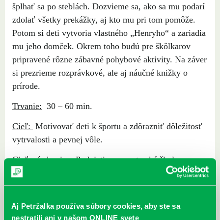
šplhať sa po steblách. Dozvieme sa, ako sa mu podarí
zdolať všetky prekážky, aj kto mu pri tom pomôže.
Potom si deti vytvoria vlastného „Henryho“ a zariadia
mu jeho domček. Okrem toho budú pre škôlkarov
pripravené rôzne zábavné pohybové aktivity. Na záver
si prezrieme rozprávkové, ale aj náučné knižky o
prírode.
Trvanie:
30 – 60 min.
Cieľ:
Motivovať deti k športu a zdôrazniť dôležitosť
vytrvalosti a pevnej vôle.
Cieľová skupina: Podujatie pre materské školy.
Najbližšie podujatia
Aj Petržalka používa súbory cookies, aby ste sa
Čítame ušami. Audioknihy v
DNES
nestratili ani v našom ONLINE svete