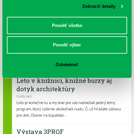
Vavilovova 24
,
Vavilovova 26
,
Vyšehradská 27
Zobraziť detaily
Počas letných mesiacov upravujeme výpožičné hodiny. Knižnica
bude otvorená viac v dopoludňajších hodinách a menej v
podvečerných hodinách, keď býva na...
Povoliť všetko
Prečítané leto v petržalskej knižnici
Povoliť výber
Každý deň |
Furdekova 1
,
Turnianska 10
,
Vavilovova 24
,
Vyšehradská 27
Prečítané leto je celoslovenský projekt, ktorý spája skvelé knihy s
letnými aktivitami a zábavou. Na našich detských a rodinných
pobočkách si knihovní...
Odmietnuť
Leto v knižnici, knižné burzy aj
dotyk architektúry
Každý deň
Leto je konečne tu a my sme pre vás namiešali pestrý letný
program, ktorý zaženie akúkoľvek nudu. Či už hľadáte zábavu
pre deti, čítanie na kúpalisko ...
Výstava 3PROF