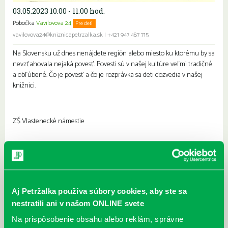
03.05.2023 10.00 - 11.00 hod.
Pobočka
Vavilovova 24
Pre deti
vavilovova24@kniznicapetrzalka.sk
|
+421 947 487 715
Na Slovensku už dnes nenájdete región alebo miesto ku ktorému by sa
nevzťahovala nejaká povesť. Povesti sú v našej kultúre veľmi tradičné
a obľúbené. Čo je povesť a čo je rozprávka sa deti dozvedia v našej
knižnici.
ZŠ Vlastenecké námestie
Najbližšie podujatia
Čítame ušami. Audioknihy v
DNES
ponuke petržalskej knižnice
Aj Petržalka používa súbory cookies, aby ste sa
Každý deň
nestratili ani v našom ONLINE svete
Máme skvelé správy pre všetkých milovníkov kníh a príbehov!
Na prispôsobenie obsahu alebo reklám, správne
Odteraz si môžete v našej knižnici nielen požičať klasické