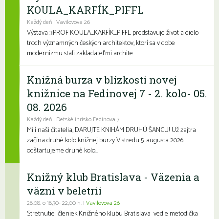
KOULA_KARFÍK_PIFFL
Každý deň | Vavilovova 26
Výstava 3PROF KOULA_KARFÍK_PIFFL predstavuje život a dielo
troch významných českých architektov, ktorí sa v dobe
modernizmu stali zakladateľmi archite...
Knižná burza v blízkosti novej
knižnice na Fedinovej 7 - 2. kolo- 05.
08. 2026
Každý deň | Detské ihrisko Fedinova 7
Milí naši čitatelia, DARUJTE KNIHÁM DRUHÚ ŠANCU! Už zajtra
začína druhé kolo knižnej burzy V stredu 5. augusta 2026
odštartujeme druhé kolo...
Knižný klub Bratislava - Väzenia a
väzni v beletrii
28.08. o 18,30- 22,00 h. |
Vavilovova 26
Stretnutie členiek Knižného klubu Bratislava vedie metodička