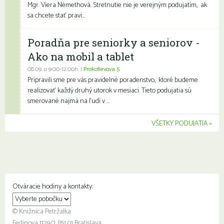
Mgr. Viera Némethová. Stretnutie nie je verejným podujatím, ak
sa chcete stať pravi...
Poradňa pre seniorky a seniorov -
Ako na mobil a tablet
08.09. o 9:00-12:00h. |
Prokofievova 5
Pripravili sme pre vás pravidelné poradenstvo, ktoré budeme
realizovať každý druhý utorok v mesiaci. Tieto podujatia sú
smerované najmä na ľudí v ...
VŠETKY PODUJATIA
Otváracie hodiny a kontakty:
© Knižnica Petržalka
Fedinova 1129/7, 851 01 Bratislava