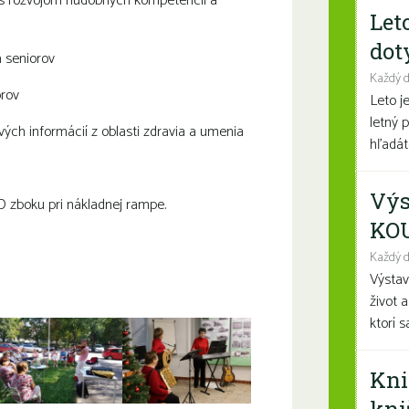
s rozvojom hudobných kompetencií a
Let
dot
a seniorov
Každý 
orov
Leto j
letný 
ých informácií z oblasti zdravia a umenia
hľadáte
Výs
D zboku pri nákladnej rampe.
KO
Každý d
Výsta
život 
ktorí 
Kni