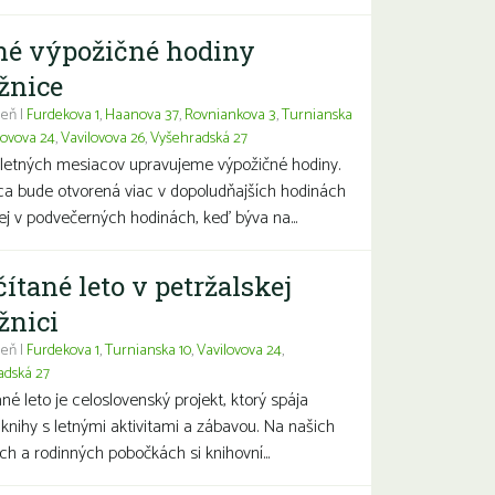
né výpožičné hodiny
žnice
eň |
Furdekova 1
,
Haanova 37
,
Rovniankova 3
,
Turnianska
lovova 24
,
Vavilovova 26
,
Vyšehradská 27
letných mesiacov upravujeme výpožičné hodiny.
ca bude otvorená viac v dopoludňajších hodinách
j v podvečerných hodinách, keď býva na...
čítané leto v petržalskej
žnici
eň |
Furdekova 1
,
Turnianska 10
,
Vavilovova 24
,
adská 27
ané leto je celoslovenský projekt, ktorý spája
 knihy s letnými aktivitami a zábavou. Na našich
ch a rodinných pobočkách si knihovní...