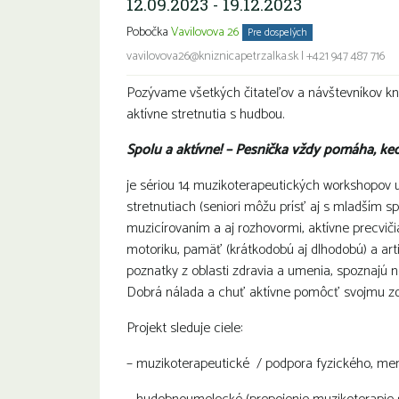
12.09.2023 - 19.12.2023
Pobočka
Vavilovova 26
Pre dospelých
Seniori
Znevýh
vavilovova26@kniznicapetrzalka.sk
|
+421 947 487 716
Pozývame všetkých čitateľov a návštevníkov k
aktívne stretnutia s hudbou.
Spolu a aktívne! – Pesnička vždy pomáha, ke
je sériou 14 muzikoterapeutických workshopov
stretnutiach (seniori môžu prísť aj s mladším
muzicírovaním a aj rozhovormi, aktívne precvič
motoriku, pamäť (krátkodobú aj dlhodobú) a arti
poznatky z oblasti zdravia a umenia, spoznajú
Dobrá nálada a chuť aktívne pomôcť svojmu zdr
Projekt sleduje ciele:
– muzikoterapeutické / podpora fyzického, me