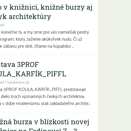
o v knižnici, knižné burzy aj
yk architektúry
deň
e konečne tu a my sme pre vás namiešali pestrý
program, ktorý zaženie akúkoľvek nudu. Či už
 zábavu pre deti, čítanie na kúpalisko ...
tava 3PROF
ULA_KARFÍK_PIFFL
eň | Vavilovova 26
va 3PROF KOULA_KARFÍK_PIFFL predstavuje
a dielo troch významných českých architektov,
sa v dobe modernizmu stali zakladateľmi archite...
žná burza v blízkosti novej