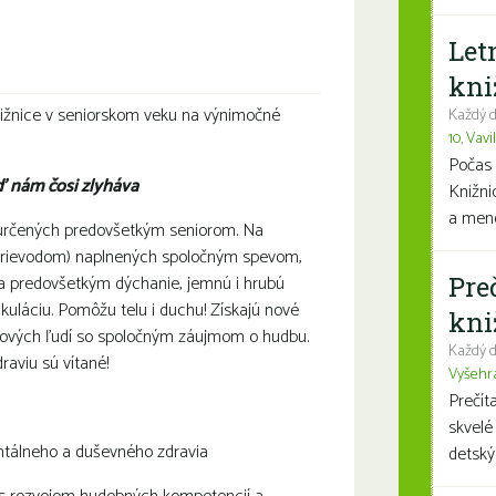
odnení
Let
kni
nižnice v seniorskom veku na výnimočné
Každý d
10
,
Vavi
Počas 
ď nám čosi zlyháva
Knižni
a mene
 určených predovšetkým seniorom. Na
 sprievodom) naplnených spoločným spevom,
Pre
ia predovšetkým dýchanie, jemnú i hrubú
kuláciu. Pomôžu telu i duchu! Získajú nové
kni
 nových ľudí so spoločným záujmom o hudbu.
Každý d
aviu sú vítané!
Vyšehr
Prečít
skvelé
ntálneho a duševného zdravia
detský