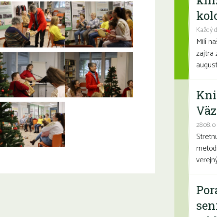
kni
kolo
Každý d
Milí n
zajtra 
august
Kni
Väz
28.08. o
Stretn
metodi
verejn
Por
sen