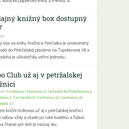
 klasické papierové knihy a e-knihy, a...
ajný knižný box dostupný
7
deň
ý box na knihy Knižnice Petržalka je umiestnený
hode do Petržalskej plavárne na Tupolevovej 7B a
bsluha je užívateľsky veľmi jednodu...
o Club už aj v petržalskej
žnici
eň |
Furdekova 1
,
Haanova 37
,
Lietavská 16
,
Prokofievova 5
,
nkova 3
,
Turnianska 10
,
Vavilovova 24
,
Vavilovova 26
,
adská 27
í knižní hrdinovia už aj v petržalskej knižnici.
 sebou vždy a všade po ruke kvalitnú a ľúbivú
a čítanie pre deti je naozaj skv...