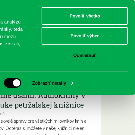
DETI
MLÁDEŽ
DOSPELÍ
Povoliť všetko
 a analýzu
ránky, teda
Povoliť výber
eri môžu
NICI
FEDINOVA
KONTAKTY
s získali,
Odmietnuť
ižšie podujatia
Zobraziť detaily
ame ušami. Audioknihy v
uke petržalskej knižnice
deň
kvelé správy pre všetkých milovníkov kníh a
ov! Odteraz si môžete v našej knižnici nielen