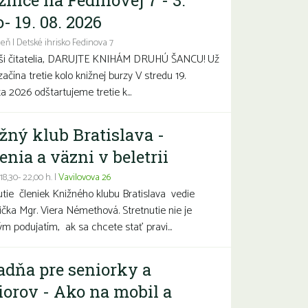
žnice na Fedinovej 7 - 3.
- 19. 08. 2026
eň | Detské ihrisko Fedinova 7
aši čitatelia, DARUJTE KNIHÁM DRUHÚ ŠANCU! Už
začína tretie kolo knižnej burzy V stredu 19.
a 2026 odštartujeme tretie k...
žný klub Bratislava -
enia a väzni v beletrii
 18,30- 22,00 h. |
Vavilovova 26
utie členiek Knižného klubu Bratislava vedie
čka Mgr. Viera Némethová. Stretnutie nie je
ým podujatím, ak sa chcete stať pravi...
adňa pre seniorky a
iorov - Ako na mobil a