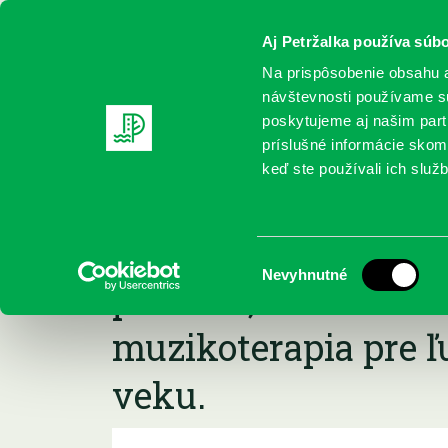
Aj Petržalka používa súbo
Na prispôsobenie obsahu a
návštevnosti používame sú
poskytujeme aj našim partn
REGISTRUJTE SA
ONLINE KATALÓ
príslušné informácie skomb
keď ste používali ich služb
Domov
Podujatia
Spolu a aktívne! Pesnička vždy pomáh
Spolu a aktívne! Pe
Výber
Nevyhnutné
pomáha, keď nám čo
súhlasu
muzikoterapia pre ľ
veku.