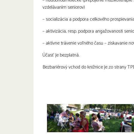
– hudobnoumelecké (prepojenie muzikoterapie 
vzdelávaním seniorov)
– socializácia a podpora celkového prospievani
– aktivizácia, resp. podpora angažovanosti seni
– aktívne trávenie voľného času – získavanie nov
Účasť je bezplatná.
Bezbariérový vchod do knižnice je zo strany TP