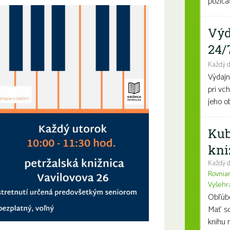
požičať
Výd
24/
Každý 
Výdajn
pri vc
jeho o
Kub
kni
Každý d
Rovnia
Vyšehr
Obľúben
Mať so
knihu n