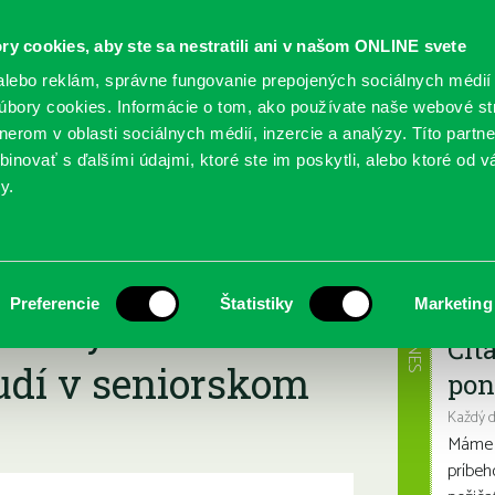
ry cookies, aby ste sa nestratili ani v našom ONLINE svete
lebo reklám, správne fungovanie prepojených sociálnych médií
bory cookies. Informácie o tom, ako používate naše webové st
erom v oblasti sociálnych médií, inzercie a analýzy. Títo partn
GY
SLUŽBY
PODUJATIA
POBOČKY
O KNIŽ
inovať s ďalšími údajmi, ktoré ste im poskytli, alebo ktoré od vá
y.
a, keď nám čosi zlyháva – muzikoterapia pre ľudí v seniorskom veku.
snička vždy
Najbl
Preferencie
Štatistiky
Marketing
si zlyháva –
DNES
Čít
udí v seniorskom
pon
Každý 
Máme s
príbeh