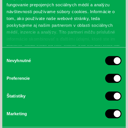
fungovanie prepojených sociálnych médií a analýzu
návštevnosti používame súbory cookies. Informácie o
tom, ako používate naše webové stránky, teda
poskytujeme aj našim partnerom v oblasti sociálnych
médií, inzercie a analýzy. Títo partneri môžu príslušné
informácie skombinovať s ďalšími údajmi, ktoré ste im
poskytli, alebo ktoré od vás získali, keď ste používali ich
služby.
Výber
Nevyhnutné
súhlasu
Preferencie
Štatistiky
Marketing