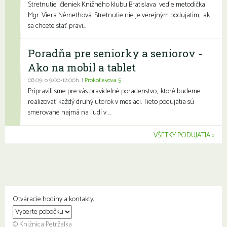
Stretnutie členiek Knižného klubu Bratislava vedie metodička
Mgr. Viera Némethová. Stretnutie nie je verejným podujatím, ak
sa chcete stať pravi...
Poradňa pre seniorky a seniorov -
Ako na mobil a tablet
08.09. o 9:00-12:00h. |
Prokofievova 5
Pripravili sme pre vás pravidelné poradenstvo, ktoré budeme
realizovať každý druhý utorok v mesiaci. Tieto podujatia sú
smerované najmä na ľudí v ...
VŠETKY PODUJATIA
Otváracie hodiny a kontakty:
© Knižnica Petržalka