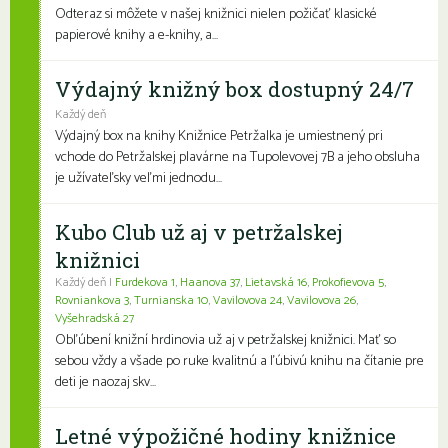
Odteraz si môžete v našej knižnici nielen požičať klasické
papierové knihy a e-knihy, a...
Výdajný knižný box dostupný 24/7
Každý deň
Výdajný box na knihy Knižnice Petržalka je umiestnený pri
vchode do Petržalskej plavárne na Tupolevovej 7B a jeho obsluha
je užívateľsky veľmi jednodu...
Kubo Club už aj v petržalskej
knižnici
Každý deň |
Furdekova 1
,
Haanova 37
,
Lietavská 16
,
Prokofievova 5
,
Rovniankova 3
,
Turnianska 10
,
Vavilovova 24
,
Vavilovova 26
,
Vyšehradská 27
Obľúbení knižní hrdinovia už aj v petržalskej knižnici. Mať so
sebou vždy a všade po ruke kvalitnú a ľúbivú knihu na čítanie pre
deti je naozaj skv...
Letné výpožičné hodiny knižnice