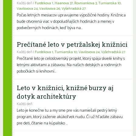
Každý deň |
Furdekova 1
,
Haanova 37
,
Rovniankova 3
,
Turnianska 10
,
Vavilovova 24
,
Vavilovova 26
,
Vyšehradská 27
Počas letných mesiacov upravujeme výpožičné hodiny. Knižnica
bude otvorená viac v dopoludňajších hodinách a menej v
podvečerných hodinách, keď býva na...
Prečítané leto v petržalskej knižnici
Každý deň |
Furdekova 1
,
Turnianska 10
,
Vavilovova 24
,
Vyšehradská 27
Prečítané leto je celoslovenský projekt, ktorý spája skvelé knihy s
letnými aktivitami a zábavou. Na našich detských a rodinných
pobočkách si knihovní...
Leto v knižnici, knižné burzy aj
dotyk architektúry
Každý deň
Leto je konečne tu a my sme pre vás namiešali pestrý letný
program, ktorý zaženie akúkoľvek nudu. Či už hľadáte zábavu
pre deti, čítanie na kúpalisko ...