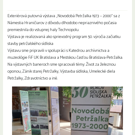
Exteriérová putovná výstava „Novodobá Petržalka 1973 – 2000“ sa z
Námestia Hraničiarov z dôvodu dlhodobo nepriaznivého počasia
premiestnila do vstupnej haly Technopolu.
Výstava je realizovaná ako sprievodný program 50. výročia začiatku
stavby petržalského sídliska
Výstavu sme pripravili v spolupráci s Katedrou archívnictva a
muzeológie FiF UK Bratislava a Mestskou časťou Bratislava-Petržalka.
Na výstavných baneroch sme spracovali témy: Život za železnou
oponou, Zánik starej Petržalky, Výstavba sídliska, Umelecké diela
Petržalky, Zdravotníctvo a iné.