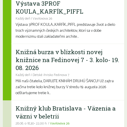
Výstava 3PROF
KOULA_KARFÍK_PIFFL
Každý deň | Vavilovova 26
Výstava 3PROF KOULA_KARFÍK_PIFFL predstavuje život a dielo
troch významných českých architektov, ktorí sa v dobe
modernizmu stali zakladateľmi archite...
Knižná burza v blízkosti novej
knižnice na Fedinovej 7 - 3. kolo- 19.
08. 2026
Každý deň | Detské ihrisko Fedinova 7
Milí naši čitatelia, DARUJTE KNIHÁM DRUHÚ ŠANCU! Už zajtra
začína tretie kolo knižnej burzy V stredu 19. augusta 2026
odštartujeme tretie k...
Knižný klub Bratislava - Väzenia a
väzni v beletrii
28.08. o 18,30- 22,00 h. |
Vavilovova 26