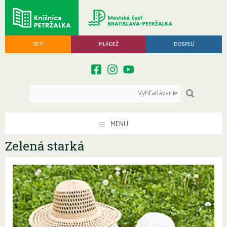
DETI
MLÁDEŽ
DOSPELÍ
MENU
Zelená starká