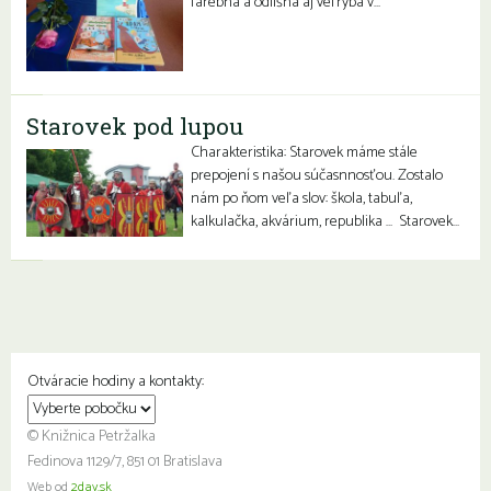
farebná a odlišná aj veľryba v…
Starovek pod lupou
Charakteristika: Starovek máme stále
prepojení s našou súčasnnosťou. Zostalo
nám po ňom veľa slov: škola, tabuľa,
kalkulačka, akvárium, republika … Starovek…
Otváracie hodiny a kontakty:
© Knižnica Petržalka
Fedinova 1129/7, 851 01 Bratislava
Web od
2day.sk