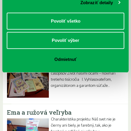
Zobraziť detaily
Povoliť všetko
Iné projekty
Povoliť výber
Život našimi očami – novinári tretieho
tisícročia, 23. ročník
Odmietnuť
ŠTATÚT 23. ročníka súťaže školských
časopisov Život našimi očami – novinári
tretieho tisícročia I. Vyhlasovateľom,
organizátorom a garantom súťaže…
Ema a ružová veľryba
Charakteristika projektu: Náš svet nie je
čierny ani biely, je farebný, tak, ako je