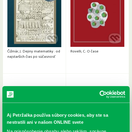
Čižmár, J.: Dejiny matematiky : od
Rovelli, C.: O čase
najstarších čias po súčasnosť
Aj Petržalka používa súbory cookies, aby ste sa
nestratili ani v našom ONLINE svete
Na prispôsobenie obsahu alebo reklám, správne