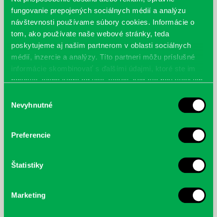
fungovanie prepojených sociálnych médií a analýzu
návštevnosti používame súbory cookies. Informácie o
tom, ako používate naše webové stránky, teda
poskytujeme aj našim partnerom v oblasti sociálnych
médií, inzercie a analýzy. Títo partneri môžu príslušné
Shinya, H.: Bakteriální výživa
Millan, C.: Čo ma naučila svorka :
príbehy psov, ktoré zmenili môj
informácie skombinovať s ďalšími údajmi, ktoré ste im
život
poskytli, alebo ktoré od vás získali, keď ste používali ich
služby.
Výber
Nevyhnutné
súhlasu
Preferencie
Štatistiky
Marketing