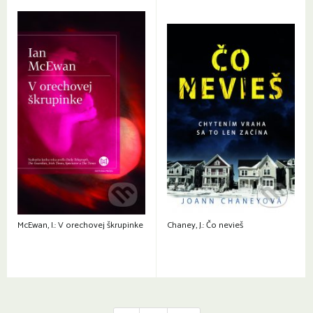
McEwan, I.: V orechovej škrupinke
Chaney, J.: Čo nevieš