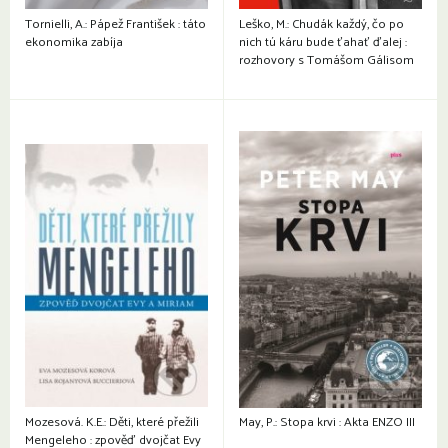
Tornielli, A.: Pápež František : táto
Leško, M.: Chudák každý, čo po
ekonomika zabíja
nich tú káru bude ťahať ďalej :
rozhovory s Tomášom Gálisom
Mozesová. K.E.: Děti, které přežili
May, P.: Stopa krvi : Akta ENZO III
Mengeleho : zpověď dvojčat Evy