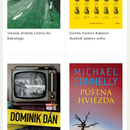
Stasiuk, Andrzej: Cestou do
Dorren, Gaston: Babylon :
Babadagu
dvadsať jazykov sveta