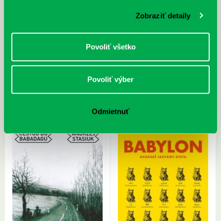
Zobraziť detaily
Povoliť všetko
Lascar, Olivier: Svet podľa Elona
Haselhuhn, Ralf: Fotovoltaika :
Povoliť výber
Muska
budovy jako zdroj proudu
Odmietnuť