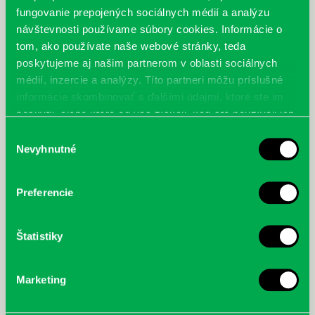
fungovanie prepojených sociálnych médií a analýzu
návštevnosti používame súbory cookies. Informácie o
tom, ako používate naše webové stránky, teda
poskytujeme aj našim partnerom v oblasti sociálnych
médií, inzercie a analýzy. Títo partneri môžu príslušné
informácie skombinovať s ďalšími údajmi, ktoré ste im
poskytli, alebo ktoré od vás získali, keď ste používali ich
Van der Kolk, Bessel: Telo si
Dvořáková Hatráková, B.: Tatove
služby.
Výber
pamätá : mozog, myseľ a telo pri
odkryté dejiny : venované Kubovi
Nevyhnutné
súhlasu
liečení traumy
Preferencie
Štatistiky
Marketing