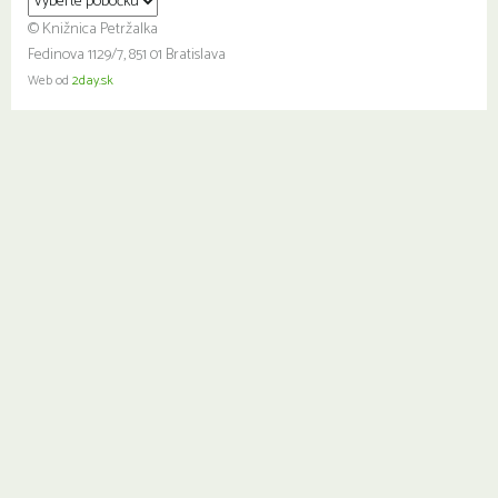
© Knižnica Petržalka
Fedinova 1129/7, 851 01 Bratislava
Web od
2day.sk