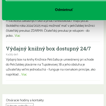
zdarma
Každý deň |
Furdekova 1
,
Haanova 37
,
Lietavská 16
,
Prokofievova 5
,
Odmietnuť
Rovniankova 3
,
Turnianska 10
,
Vavilovova 24
,
Vavilovova 26
,
Vyšehradská
27
Prváčikovia základných škôl a prváci stredoškoláci majú počas
školského roka 2024/2025 majú možnosť mať v petržalskej knižnici
čitateľský preukaz ZDARMA. Čitateľský preukaz je vstupom - do
pobo...
Viac
Výdajný knižný box dostupný 24/7
Každý deň
Výdajný box na knihy Knižnice Petržalka je umiestnený pri vchode
do Petržalskej plavárne na Tupolevovej 7B a jeho obsluha je
užívateľsky veľmi jednoduchá – funguje na rovnakom princípe, ako
napríklad ...
Viac
Otváracie hodiny a kontakty: