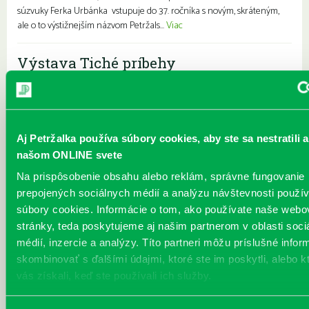
súzvuky Ferka Urbánka vstupuje do 37. ročníka s novým, skráteným,
ale o to výstižnejším názvom Petržals...
Viac
Výstava Tiché príbehy
Každý deň |
Vavilovova 26
Pre dospelých
Pozývame Vás na výstavu, ktorá je prvou spoločnou spoluprácou
Miestnej knižnice Petržalka a Slovenskej výtvarnej únie. Výstava
Tiché príbehy je prierezom tvorby štyroch autoriek a autorov,
Aj Petržalka používa súbory cookies, aby ste sa nestratili a
združených v Občianskom združení Medzi hranicou a hrádzou.
našom ONLINE svete
Združenie vzniklo v roku 2001 a nositeľkou ideí bola a je Denisa
Na prispôsobenie obsahu alebo reklám, správne fungovanie
Olexa Bogdalíková. Združenie má sedem členov naprieč
generáciami, lokalitami aj umeleckými prejavmi. Výstava Tiché
prepojených sociálnych médií a analýzu návštevnosti použ
príbehy predstavuje tvorbu Denisy Olexa Bogdalíkovej Zuzany ...
súbory cookies. Informácie o tom, ako používate naše webo
Viac
stránky, teda poskytujeme aj našim partnerom v oblasti soci
médií, inzercie a analýzy. Títo partneri môžu príslušné infor
Október v knižnici
skombinovať s ďalšími údajmi, ktoré ste im poskytli, alebo k
vás získali, keď ste používali ich služby.
Každý deň
Petržalské súzvuky Ferka Urbánka 2025 Večer kreatívneho písania –
dobré rady pre začínajúcich autorov Termín: 23. 10. 2025 / 17:30 hod.