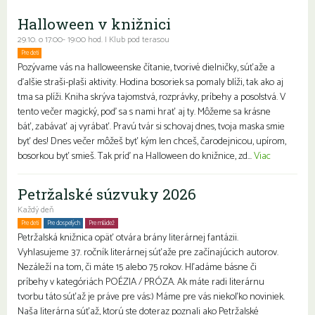
Halloween v knižnici
29.10. o 17:00- 19:00 hod. | Klub pod terasou
Pre deti
Rodiny s deťmi
Pozývame vás na halloweenske čítanie, tvorivé dielničky, súťaže a
ďalšie straši-plaši aktivity. Hodina bosoriek sa pomaly blíži, tak ako aj
tma sa plíži. Kniha skrýva tajomstvá, rozprávky, príbehy a posolstvá. V
tento večer magický, poď sa s nami hrať aj ty. Môžeme sa krásne
báť, zabávať aj vyrábať. Pravú tvár si schovaj dnes, tvoja maska smie
byť des! Dnes večer môžeš byť kým len chceš, čarodejnicou, upírom,
bosorkou byť smieš. Tak príď na Halloween do knižnice, zd...
Viac
Petržalské súzvuky 2026
Každý deň
Pre deti
Pre dospelých
Pre mládež
Petržalská knižnica opäť otvára brány literárnej fantázii.
Vyhlasujeme 37. ročník literárnej súťaže pre začínajúcich autorov.
Nezáleží na tom, či máte 15 alebo 75 rokov. Hľadáme básne či
príbehy v kategóriách POÉZIA / PRÓZA. Ak máte radi literárnu
tvorbu táto súťaž je práve pre vás:) Máme pre vás niekoľko noviniek.
Naša literárna súťaž, ktorú ste doteraz poznali ako Petržalské