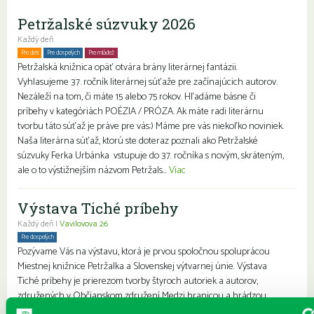
Petržalské súzvuky 2026
Každý deň
Pre deti
Pre dospelých
Pre mládež
Petržalská knižnica opäť otvára brány literárnej fantázii.
Vyhlasujeme 37. ročník literárnej súťaže pre začínajúcich autorov.
Nezáleží na tom, či máte 15 alebo 75 rokov. Hľadáme básne či
príbehy v kategóriách POÉZIA / PRÓZA. Ak máte radi literárnu
tvorbu táto súťaž je práve pre vás:) Máme pre vás niekoľko noviniek.
Naša literárna súťaž, ktorú ste doteraz poznali ako Petržalské
súzvuky Ferka Urbánka vstupuje do 37. ročníka s novým, skráteným,
ale o to výstižnejším názvom Petržals...
Viac
Výstava Tiché príbehy
Každý deň |
Vavilovova 26
Pre dospelých
Pozývame Vás na výstavu, ktorá je prvou spoločnou spoluprácou
Miestnej knižnice Petržalka a Slovenskej výtvarnej únie. Výstava
Tiché príbehy je prierezom tvorby štyroch autoriek a autorov,
združených v Občianskom združení Medzi hranicou a hrádzou.
Združenie vzniklo v roku 2001 a nositeľkou ideí bola a je Denisa