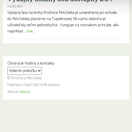
Každý deň
Výdajný box na knihy Knižnice Petržalka je umiestnený pri vchode
do Petržalskej plavárne na Tupolevovej 7B a jeho obsluha je
užívateľsky veľmi jednoduchá – funguje na rovnakom princípe, ako
napríklad ...
Viac
Otváracie hodiny a kontakty:
© Knižnica Petržalka
Fedinova 1129/7, 851 01 Bratislava
Web od
2day.sk