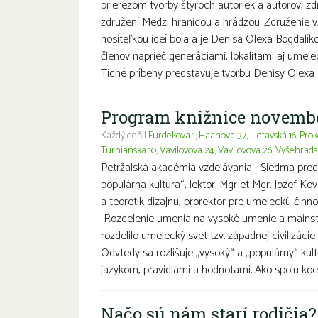
prierezom tvorby štyroch autoriek a autorov, 
združení Medzi hranicou a hrádzou. Združenie v
nositeľkou ideí bola a je Denisa Olexa Bogdal
členov naprieč generáciami, lokalitami aj umel
Tiché príbehy predstavuje tvorbu Denisy Olexa 
Program knižnice novemb
Každý deň |
Furdekova 1
,
Haanova 37
,
Lietavská 16
,
Prok
Turnianska 10
,
Vavilovova 24
,
Vavilovova 26
,
Vyšehrads
Petržalská akadémia vzdelávania Siedma pred
populárna kultúra“, lektor: Mgr et Mgr. Jozef Kova
a teoretik dizajnu, prorektor pre umeleckú činn
Rozdelenie umenia na vysoké umenie a mainst
rozdelilo umelecký svet tzv. západnej civilizácie
Odvtedy sa rozlišuje „vysoký“ a „populárny“ kul
jazykom, pravidlami a hodnotami. Ako spolu koex
Načo sú nám starí rodičia?