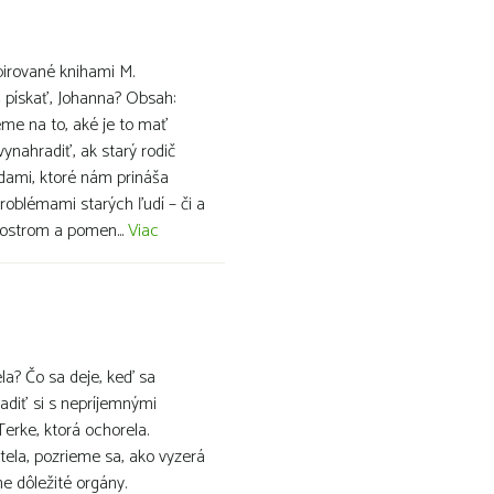
špirované knihami M.
š pískať, Johanna? Obsah:
me na to, aké je to mať
 vynahradiť, ak starý rodič
dami, ktoré nám prináša
roblémami starých ľudí – či a
dostrom a pomen...
Viac
ela? Čo sa deje, keď sa
adiť si s nepríjemnými
erke, ktorá ochorela.
ela, pozrieme sa, ako vyzerá
e dôležité orgány.