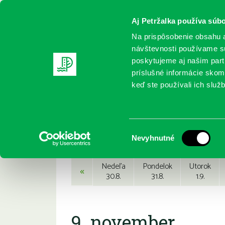
Aj Petržalka používa súbo
Na prispôsobenie obsahu a
návštevnosti používame sú
poskytujeme aj našim partn
REGISTRUJTE SA
ONLINE KATALÓ
príslušné informácie skomb
keď ste používali ich služb
Domov
Podujatia
Podujatia
Výber
Nevyhnutné
súhlasu
Nedeľa
Pondelok
Utorok
«
30.8.
31.8.
1.9.
9. november