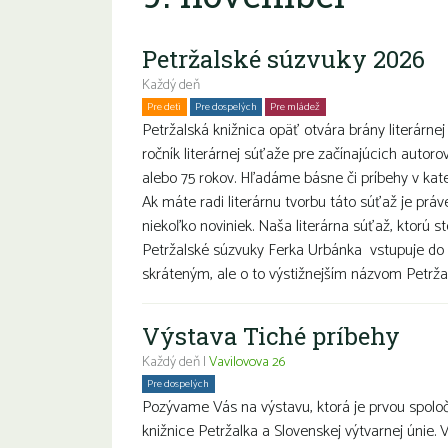
Petržalské súzvuky 2026
Každý deň
Pre deti
Pre dospelých
Pre mládež
Petržalská knižnica opäť otvára brány literárnej
ročník literárnej súťaže pre začínajúcich autoro
alebo 75 rokov. Hľadáme básne či príbehy v k
Ak máte radi literárnu tvorbu táto súťaž je prá
niekoľko noviniek. Naša literárna súťaž, ktorú s
Petržalské súzvuky Ferka Urbánka vstupuje do 
skráteným, ale o to výstižnejším názvom Petržal
Výstava Tiché príbehy
Každý deň |
Vavilovova 26
Pre dospelých
Pozývame Vás na výstavu, ktorá je prvou spolo
knižnice Petržalka a Slovenskej výtvarnej únie. 