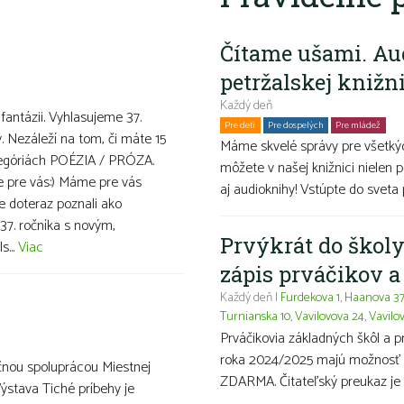
Čítame ušami. Au
petržalskej knižn
Každý deň
 fantázii. Vyhlasujeme 37.
Pre deti
Pre dospelých
Pre mládež
Ro
v. Nezáleží na tom, či máte 15
Máme skvelé správy pre všetkýc
ategóriách POÉZIA / PRÓZA.
môžete v našej knižnici nielen p
ve pre vás:) Máme pre vás
aj audioknihy! Vstúpte do sveta 
te doteraz poznali ako
37. ročníka s novým,
Prvýkrát do školy
s...
Viac
zápis prváčikov 
Každý deň |
Furdekova 1
,
Haanova 3
Turnianska 10
,
Vavilovova 24
,
Vavilo
Prváčikovia základných škôl a 
roka 2024/2025 majú možnosť ma
čnou spoluprácou Miestnej
ZDARMA. Čitateľský preukaz je 
Výstava Tiché príbehy je