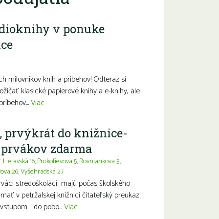
dioknihy v ponuke
ice
diny s deťmi
Seniori
Znevýhodnení
h milovníkov kníh a príbehov! Odteraz si
ožičať klasické papierové knihy a e-knihy, ale
príbehov...
Viac
, prvýkrát do knižnice-
a prvákov zdarma
7
,
Lietavská 16
,
Prokofievova 5
,
Rovniankova 3
,
vova 26
,
Vyšehradská 27
prváci stredoškoláci majú počas školského
ť v petržalskej knižnici čitateľský preukaz
vstupom - do pobo...
Viac