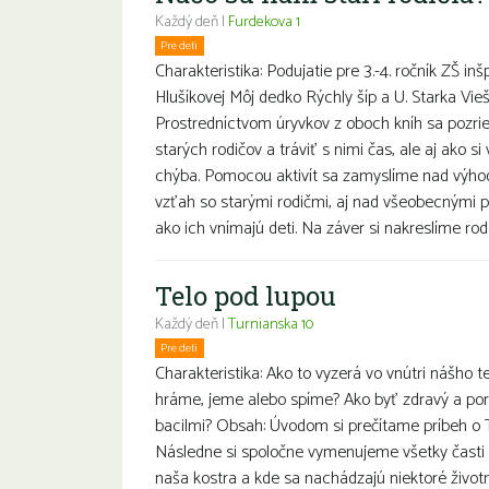
Každý deň |
Furdekova 1
Pre deti
Charakteristika: Podujatie pre 3.-4. ročník ZŠ in
Hlušíkovej Môj dedko Rýchly šíp a U. Starka Vie
Prostredníctvom úryvkov z oboch kníh sa pozrie
starých rodičov a tráviť s nimi čas, ale aj ako si
chýba. Pomocou aktivít sa zamyslíme nad výho
vzťah so starými rodičmi, aj nad všeobecnými p
ako ich vnímajú deti. Na záver si nakreslíme ro
Telo pod lupou
Každý deň |
Turnianska 10
Pre deti
Charakteristika: Ako to vyzerá vo vnútri nášho t
hráme, jeme alebo spíme? Ako byť zdravý a por
bacilmi? Obsah: Úvodom si prečítame príbeh o T
Následne si spoločne vymenujeme všetky časti t
naša kostra a kde sa nachádzajú niektoré životn