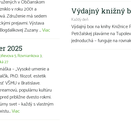
združených v Občianskom
zniklo v roku 2001 a
Výdajný knižný b
íková. Združenie má sedem
Každý deň
eckými prejavmi. Výstava
Výdajný box na knihy Knižnice 
Bogdalíkovej Zuzany ...
Viac
Petržalskej plavárne na Tupolev
jednoduchá – funguje na rovnako
er 2025
ofievova 5
,
Rovniankova 3
,
ká 27
náška – „Vysoké umenie a
lčík, PhD. filozof, estetik
osť VŠMU v Bratislave.
reamovú, populárnu kultúru
 pred približne dvesto rokmi.
túrny svet – každý s vlastným
istu...
Viac