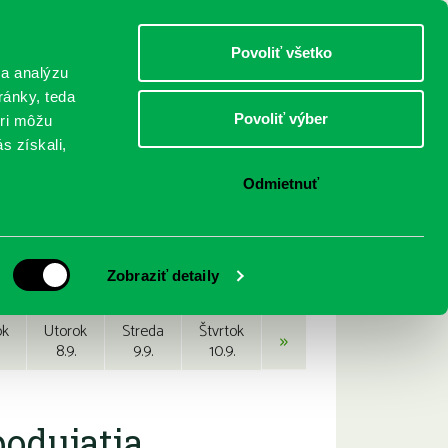
DETI
MLÁDEŽ
DOSPELÍ
Povoliť všetko
 a analýzu
ránky, teda
Povoliť výber
eri môžu
NICI
FEDINOVA
KONTAKTY
s získali,
Odmietnuť
Zobraziť detaily
ok
Utorok
Streda
Štvrtok
»
8.9.
9.9.
10.9.
podujatia