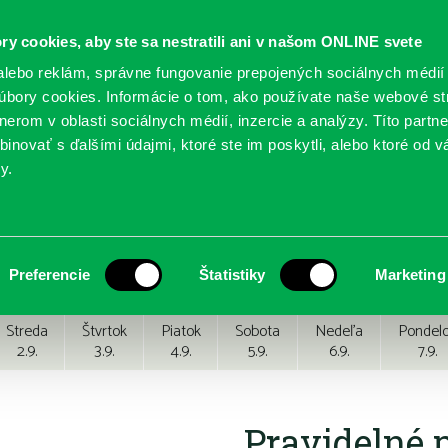
ry cookies, aby ste sa nestratili ani v našom ONLINE svete
lebo reklám, správne fungovanie prepojených sociálnych médií
bory cookies. Informácie o tom, ako používate naše webové st
erom v oblasti sociálnych médií, inzercie a analýzy. Títo partn
GY
SLUŽBY
PODUJATIA
POBOČKY
O KNIŽ
inovať s ďalšími údajmi, ktoré ste im poskytli, alebo ktoré od vá
y.
Preferencie
Štatistiky
Marketing
Streda
Štvrtok
Piatok
Sobota
Nedeľa
Pondel
2.9.
3.9.
4.9.
5.9.
6.9.
7.9.
Pravidelné 