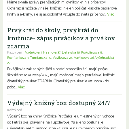
Máme skvelé správy pre všetkých milovníkov kníh a príbehov!
Odteraz si môžete v našej knižnici nielen požičať klasické papierové
knihy a e-knihy, ale aj audioknihy! Vstúpte do sveta príbehov...
Viac
Prvýkrát do školy, prvýkrát do
knižnice- zápis prváčikov a prvákov
zdarma
Každý deň |
Furdekova 1
,
Haanova 37
,
Lietavská 16
,
Prokofievova 5
,
Rovniankova 3
,
Turnianska 10
,
Vavilovova 24
,
Vavilovova 26
,
Vyšehradská
27
Prváčikovia základných škôl a prváci stredoškoláci majú počas
školského roka 2024/2025 majú možnosť mať v petržalskej knižnici
čitateľský preukaz ZDARMA. Čitateľský preukaz je vstupom - do
pobo...
Viac
Výdajný knižný box dostupný 24/7
Každý deň
Výdajný box na knihy Knižnice Petržalka je umiestnený pri vchode
do Petržalskej plavárne na Tupolevovej 7B a jeho obsluha je
užívateľsky veľmi jednoduchá – funguje na rovnakom princípe, ako