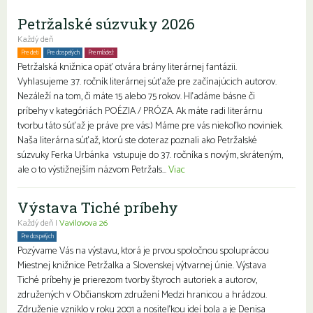
Petržalské súzvuky 2026
Každý deň
Pre deti
Pre dospelých
Pre mládež
Petržalská knižnica opäť otvára brány literárnej fantázii.
Vyhlasujeme 37. ročník literárnej súťaže pre začínajúcich autorov.
Nezáleží na tom, či máte 15 alebo 75 rokov. Hľadáme básne či
príbehy v kategóriách POÉZIA / PRÓZA. Ak máte radi literárnu
tvorbu táto súťaž je práve pre vás:) Máme pre vás niekoľko noviniek.
Naša literárna súťaž, ktorú ste doteraz poznali ako Petržalské
súzvuky Ferka Urbánka vstupuje do 37. ročníka s novým, skráteným,
ale o to výstižnejším názvom Petržals...
Viac
Výstava Tiché príbehy
Každý deň |
Vavilovova 26
Pre dospelých
Pozývame Vás na výstavu, ktorá je prvou spoločnou spoluprácou
Miestnej knižnice Petržalka a Slovenskej výtvarnej únie. Výstava
Tiché príbehy je prierezom tvorby štyroch autoriek a autorov,
združených v Občianskom združení Medzi hranicou a hrádzou.
Združenie vzniklo v roku 2001 a nositeľkou ideí bola a je Denisa