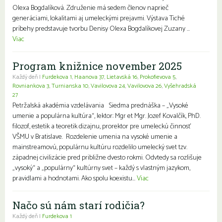
Olexa Bogdalíková. Združenie má sedem členov naprieč
generáciami, lokalitami aj umeleckými prejavmi. Výstava Tiché
príbehy predstavuje tvorbu Denisy Olexa Bogdalíkovej Zuzany ...
Viac
Program knižnice november 2025
Každý deň |
Furdekova 1
,
Haanova 37
,
Lietavská 16
,
Prokofievova 5
,
Rovniankova 3
,
Turnianska 10
,
Vavilovova 24
,
Vavilovova 26
,
Vyšehradská
27
Petržalská akadémia vzdelávania Siedma prednáška – „Vysoké
umenie a populárna kultúra“, lektor: Mgr et Mgr. Jozef Kovalčík, PhD.
filozof, estetik a teoretik dizajnu, prorektor pre umeleckú činnosť
VŠMU v Bratislave. Rozdelenie umenia na vysoké umenie a
mainstreamovú, populárnu kultúru rozdelilo umelecký svet tzv.
západnej civilizácie pred približne dvesto rokmi. Odvtedy sa rozlišuje
„vysoký“ a „populárny“ kultúrny svet – každý s vlastným jazykom,
pravidlami a hodnotami. Ako spolu koexistu...
Viac
Načo sú nám starí rodičia?
Každý deň |
Furdekova 1