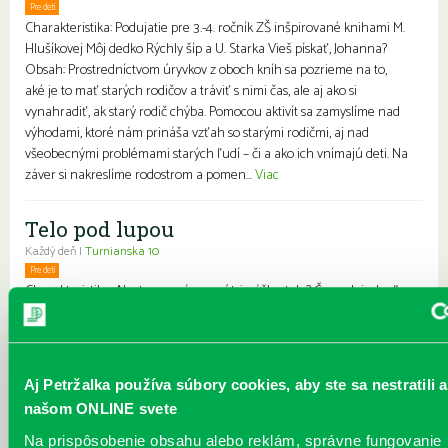
Pre deti
Charakteristika: Podujatie pre 3.-4. ročník ZŠ inšpirované knihami M.
Hlušíkovej Môj dedko Rýchly šíp a U. Starka Vieš pískať, Johanna?
Obsah: Prostredníctvom úryvkov z oboch kníh sa pozrieme na to,
aké je to mať starých rodičov a tráviť s nimi čas, ale aj ako si
vynahradiť, ak starý rodič chýba. Pomocou aktivít sa zamyslíme nad
výhodami, ktoré nám prináša vzťah so starými rodičmi, aj nad
všeobecnými problémami starých ľudí – či a ako ich vnímajú deti. Na
záver si nakreslíme rodostrom a pomen...
Viac
Telo pod lupou
Každý deň |
Turnianska 10
Pre deti
Charakteristika: Ako to vyzerá vo vnútri nášho tela? Čo sa deje, keď
sa hráme, jeme alebo spíme? Ako byť zdravý a poradiť si s
nepríjemnými bacilmi? Obsah: Úvodom si prečítame príbeh o Terke,
ktorá ochorela. Následne si spoločne vymenujeme všetky časti tela,
pozrieme sa, ako vyzerá naša kostra a kde sa nachádzajú niektoré
Aj Petržalka používa súbory cookies, aby ste sa nestratili a
životne dôležité orgány. Porozprávame si o vírusoch a baktériách
našom ONLINE svete
a povieme si základné zásady prevencie pred chorobami. Na záver si
poskladáme panáčika a jeho vnútorné orgány...
Viac
Na prispôsobenie obsahu alebo reklám, správne fungovanie