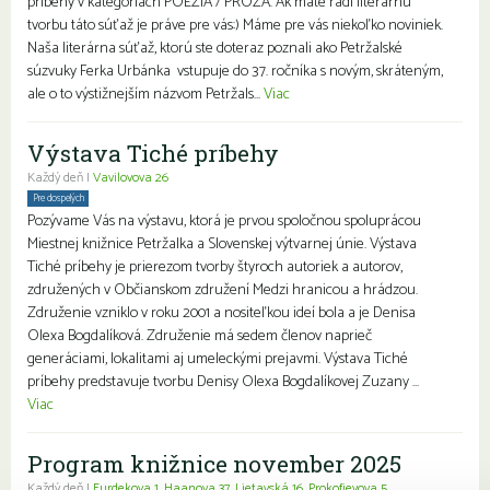
príbehy v kategóriách POÉZIA / PRÓZA. Ak máte radi literárnu
tvorbu táto súťaž je práve pre vás:) Máme pre vás niekoľko noviniek.
Naša literárna súťaž, ktorú ste doteraz poznali ako Petržalské
súzvuky Ferka Urbánka vstupuje do 37. ročníka s novým, skráteným,
ale o to výstižnejším názvom Petržals...
Viac
Výstava Tiché príbehy
Každý deň |
Vavilovova 26
Pre dospelých
Pozývame Vás na výstavu, ktorá je prvou spoločnou spoluprácou
Miestnej knižnice Petržalka a Slovenskej výtvarnej únie. Výstava
Tiché príbehy je prierezom tvorby štyroch autoriek a autorov,
združených v Občianskom združení Medzi hranicou a hrádzou.
Združenie vzniklo v roku 2001 a nositeľkou ideí bola a je Denisa
Olexa Bogdalíková. Združenie má sedem členov naprieč
generáciami, lokalitami aj umeleckými prejavmi. Výstava Tiché
príbehy predstavuje tvorbu Denisy Olexa Bogdalíkovej Zuzany ...
Viac
Program knižnice november 2025
Každý deň |
Furdekova 1
,
Haanova 37
,
Lietavská 16
,
Prokofievova 5
,