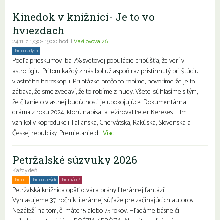
Kinedok v knižnici- Je to vo
hviezdach
24.11. o 17:30- 19:00 hod. |
Vavilovova 26
Pre dospelých
Podľa prieskumov iba 7% svetovej populácie pripúšťa, že verí v
astrológiu. Pritom každý z nás bol už aspoň raz pristihnutý pri štúdiu
vlastného horoskopu. Pri otázke prečo to robíme, hovoríme že je to
zábava, že sme zvedaví, že to robíme z nudy. Všetci súhlasíme s tým,
že čítanie o vlastnej budúcnosti je upokojujúce. Dokumentárna
dráma z roku 2024, ktorú napísal a režíroval Peter Kerekes. Film
vznikol v koprodukcii Talianska, Chorvátska, Rakúska, Slovenska a
Českej republiky. Premietanie d...
Viac
Petržalské súzvuky 2026
Každý deň
Pre deti
Pre dospelých
Pre mládež
Petržalská knižnica opäť otvára brány literárnej fantázii.
Vyhlasujeme 37. ročník literárnej súťaže pre začínajúcich autorov.
Nezáleží na tom, či máte 15 alebo 75 rokov. Hľadáme básne či