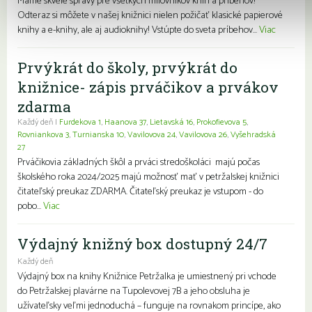
Máme skvelé správy pre všetkých milovníkov kníh a príbehov!
Odteraz si môžete v našej knižnici nielen požičať klasické papierové
knihy a e-knihy, ale aj audioknihy! Vstúpte do sveta príbehov...
Viac
Prvýkrát do školy, prvýkrát do
knižnice- zápis prváčikov a prvákov
zdarma
Každý deň |
Furdekova 1
,
Haanova 37
,
Lietavská 16
,
Prokofievova 5
,
Rovniankova 3
,
Turnianska 10
,
Vavilovova 24
,
Vavilovova 26
,
Vyšehradská
27
Prváčikovia základných škôl a prváci stredoškoláci majú počas
školského roka 2024/2025 majú možnosť mať v petržalskej knižnici
čitateľský preukaz ZDARMA. Čitateľský preukaz je vstupom - do
pobo...
Viac
Výdajný knižný box dostupný 24/7
Každý deň
Výdajný box na knihy Knižnice Petržalka je umiestnený pri vchode
do Petržalskej plavárne na Tupolevovej 7B a jeho obsluha je
užívateľsky veľmi jednoduchá – funguje na rovnakom princípe, ako