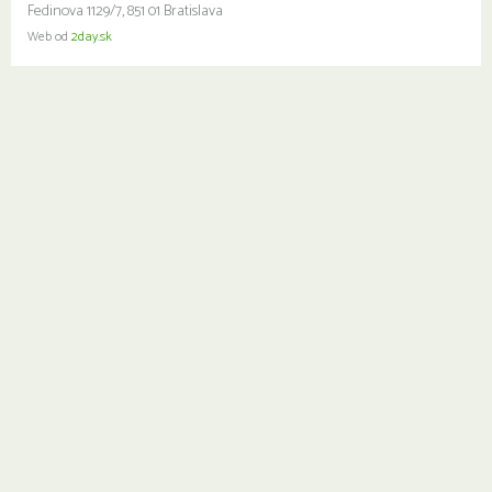
Fedinova 1129/7, 851 01 Bratislava
Web od
2day.sk