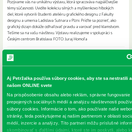
Pozývame vás na unikátnu výstavu, ktorá spracováva najpálčivejšie
témy súčasnosti. Uvidíte kolekciu silných a myšlienkovo hlbokých
diel, ktoré vytvorili študenti ateliéru grafického designu z Fakulty
designu a umenia Ladislava Sutnara v Plzni. Príďte sa pozrieť, ako
grafický dizajn dokáže odhaľovať pravdu a varovať pred klamstvom.
Tešíme sa na vašu návštevu. Výstavu realizujeme v spolupráci s
Českým centrom Bratislava. FOTO: Juraj Homoľa
Alexander Buďač - Medzi snom a
realitou
Každý deň |
Vavilovova 26
Pre dospelých
Aj Petržalka používa súbory cookies, aby ste sa nestratili a
Pozývame vás na výstavu obrazov umelca Alexandra Buďača,
našom ONLINE svete
ktorého diela odrážajú všetko od grotesky až po najťažšie životné
situácie. Alexander Buďač sa výtvarnej tvorbe venuje pravidelne už
Na prispôsobenie obsahu alebo reklám, správne fungovanie
viac ako tridsaťpäť rokov. Svoj záujem sústreďuje predovšetkým
prepojených sociálnych médií a analýzu návštevnosti použ
unikátnej grafike a perokresbe. Predstavuje rozprávkový,
súbory cookies. Informácie o tom, ako používate naše webo
surrealistický svet snov. Kostýmovanými postavami sa snaží
stránky, teda poskytujeme aj našim partnerom v oblasti soci
vyjadrovať absenciu starnutia. Vždy ho zaujímala osoba, „postava“, s
médií, inzercie a analýzy. Títo partneri môžu príslušné infor
ktorou žije alebo pracuje. Medzi jeho ľudskými postavami mo...
Viac
skombinovať s ďalšími údajmi, ktoré ste im poskytli, alebo k