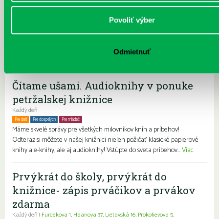
nenechajte si ujsť besedu s Mariou Danthine – Dopjerovou, ktorá
porozpráva o živote v krajine, ktorá je pre mnohých synonymom
Povoliť výber
elegancie a kultúry pre priaznivcov umenia sme pripravili výstavu
obrazov umelca Alex...
Viac
Odmietnuť
Pravidelné podujatia
Čítame ušami. Audioknihy v ponuke
petržalskej knižnice
Každý deň
Pre deti
Pre dospelých
Pre mládež
Rodiny s deťmi
Seniori
Znevýhodnení
Máme skvelé správy pre všetkých milovníkov kníh a príbehov!
Odteraz si môžete v našej knižnici nielen požičať klasické papierové
knihy a e-knihy, ale aj audioknihy! Vstúpte do sveta príbehov...
Viac
Prvýkrát do školy, prvýkrát do
knižnice- zápis prváčikov a prvákov
zdarma
Každý deň |
Furdekova 1
,
Haanova 37
,
Lietavská 16
,
Prokofievova 5
,