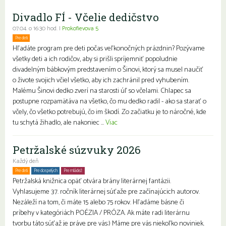
Divadlo FÍ - Včelie dedičstvo
07.04. o 16:30 hod. |
Prokofievova 5
Pre deti
Hľadáte program pre deti počas veľkonočných prázdnin? Pozývame
všetky deti a ich rodičov, aby si prišli spríjemniť popoludnie
divadelným bábkovým predstavením o Šinovi, ktorý sa musel naučiť
o živote svojich včiel všetko, aby ich zachránil pred vyhubením.
Malému Šinovi dedko zverí na starosti úľ so včelami. Chlapec sa
postupne rozpamätáva na všetko, čo mu dedko radil - ako sa starať o
včely, čo všetko potrebujú, čo im škodí. Zo začiatku je to náročné, kde
tu schytá žihadlo, ale nakoniec ...
Viac
Petržalské súzvuky 2026
Každý deň
Pre deti
Pre dospelých
Pre mládež
Petržalská knižnica opäť otvára brány literárnej fantázii.
Vyhlasujeme 37. ročník literárnej súťaže pre začínajúcich autorov.
Nezáleží na tom, či máte 15 alebo 75 rokov. Hľadáme básne či
príbehy v kategóriách POÉZIA / PRÓZA. Ak máte radi literárnu
tvorbu táto súťaž je práve pre vás:) Máme pre vás niekoľko noviniek.