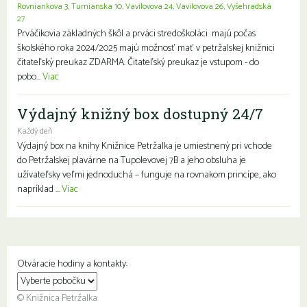
Rovniankova 3
,
Turnianska 10
,
Vavilovova 24
,
Vavilovova 26
,
Vyšehradská
27
Prváčikovia základných škôl a prváci stredoškoláci majú počas
školského roka 2024/2025 majú možnosť mať v petržalskej knižnici
čitateľský preukaz ZDARMA. Čitateľský preukaz je vstupom - do
pobo...
Viac
Výdajný knižný box dostupný 24/7
Každý deň
Výdajný box na knihy Knižnice Petržalka je umiestnený pri vchode
do Petržalskej plavárne na Tupolevovej 7B a jeho obsluha je
užívateľsky veľmi jednoduchá – funguje na rovnakom princípe, ako
napríklad ...
Viac
Otváracie hodiny a kontakty:
© Knižnica Petržalka