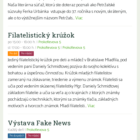
Naša literárna súťaž, ktorú ste doteraz poznali ako Petržalské
súzvuky Ferka Urbánka vstupuje do 37. ročníka s novým, skráteným,
ale o to výstižnejším názvom Petržals...
Viac
Filatelistický krúžok
po 15:00 - 18:00 h. |
Prokofievova 5
st 17:00 - 18:00 h. |
Prokofievova 5
|
Prokofievova 5
Pre deti
Pre mládež
Jediný filatelistický krúžok pre deti a mládež v Bratislave Mladfila, pod
vedením pani Daniely Schmidtovej pozýva do svojho kolektívu s
bohatou a úspešnou činnosťou. Krúžok mladých filatelistov
zameraný na získavanie, triedenie a výmenu známok. Filatelisti sa
učia pod vedením skúsenej filatelistky Mgr. Daniely Schmidtovej
základom filatelie a učia sa veľa aj o krajinách z ktorých známky
pochádzajú o technikách, ktorými sa známky tlačia, základných
motívoch a tvorcoch známok. Mladí filatelisti...
Viac
Výstava Fake News
Každý deň |
Prokofievova 5
Pre dospelých
Pre mládež
Seniori