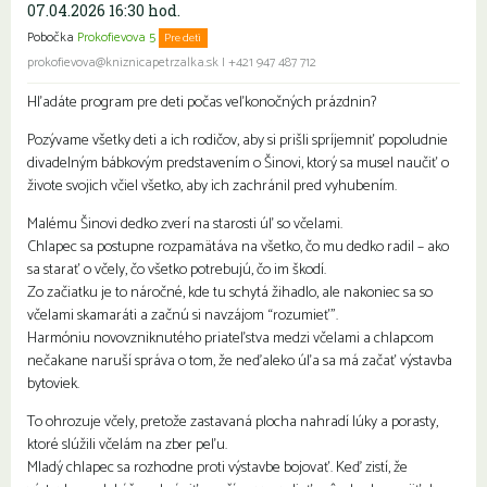
07.04.2026 16:30 hod.
Pobočka
Prokofievova 5
Pre deti
prokofievova@kniznicapetrzalka.sk
|
+421 947 487 712
Hľadáte program pre deti počas veľkonočných prázdnin?
Pozývame všetky deti a ich rodičov, aby si prišli spríjemniť popoludnie
divadelným bábkovým predstavením o Šinovi, ktorý sa musel naučiť o
živote svojich včiel všetko, aby ich zachránil pred vyhubením.
Malému Šinovi dedko zverí na starosti úľ so včelami.
Chlapec sa postupne rozpamätáva na všetko, čo mu dedko radil – ako
sa starať o včely, čo všetko potrebujú, čo im škodí.
Zo začiatku je to náročné, kde tu schytá žihadlo, ale nakoniec sa so
včelami skamaráti a začnú si navzájom “rozumieť”.
Harmóniu novovzniknutého priateľstva medzi včelami a chlapcom
nečakane naruší správa o tom, že neďaleko úľa sa má začať výstavba
bytoviek.
To ohrozuje včely, pretože zastavaná plocha nahradí lúky a porasty,
ktoré slúžili včelám na zber peľu.
Mladý chlapec sa rozhodne proti výstavbe bojovať. Keď zistí, že