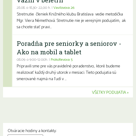
28.08. o 18,30- 22,00 h. |
Vavilovova 26
Stretnutie členiek Knižného klubu Bratislava vedie metodička
Mgr. Viera Némethová. Stretnutie nie je verejným podujatím, ak
sa chcete stať pravi...
Poradňa pre seniorky a seniorov -
Ako na mobil a tablet
08.09. o 9:00-12:00h. |
Prokofievova 5
Pripravili sme pre vás pravidelné poradenstvo, ktoré budeme
realizovať každý druhý utorok v mesiaci. Tieto podujatia sú
smerované najmä na ľudí v ...
VŠETKY PODUJATIA
Otváracie hodiny a kontakty: