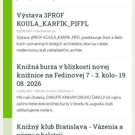
Výstava 3PROF
KOULA_KARFÍK_PIFFL
Každý deň | Vavilovova 26
Výstava 3PROF KOULA_KARFÍK_PIFFL predstavuje život a dielo
troch významných českých architektov, ktorí sa v dobe
modernizmu stali zakladateľmi archite...
Knižná burza v blízkosti novej
knižnice na Fedinovej 7 - 3. kolo- 19.
08. 2026
Každý deň | Detské ihrisko Fedinova 7
Milí naši čitatelia, DARUJTE KNIHÁM DRUHÚ ŠANCU! Už zajtra
začína tretie kolo knižnej burzy V stredu 19. augusta 2026
odštartujeme tretie k...
Knižný klub Bratislava - Väzenia a
väzni v beletrii