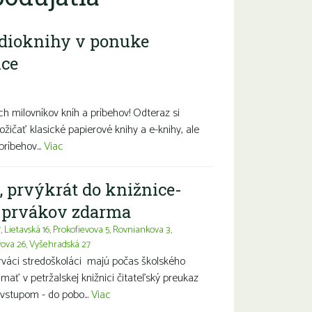
dioknihy v ponuke
ice
diny s deťmi
Seniori
Znevýhodnení
h milovníkov kníh a príbehov! Odteraz si
ožičať klasické papierové knihy a e-knihy, ale
príbehov...
Viac
, prvýkrát do knižnice-
a prvákov zdarma
7
,
Lietavská 16
,
Prokofievova 5
,
Rovniankova 3
,
vova 26
,
Vyšehradská 27
prváci stredoškoláci majú počas školského
ť v petržalskej knižnici čitateľský preukaz
vstupom - do pobo...
Viac