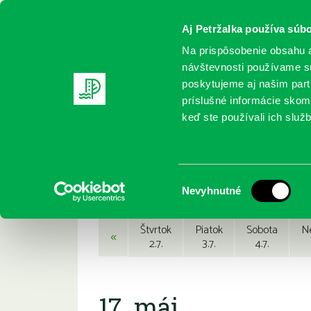
Aj Petržalka používa súbo
Na prispôsobenie obsahu a
návštevnosti používame sú
poskytujeme aj našim partn
REGISTRUJTE SA
ONLINE KATALÓ
príslušné informácie skomb
keď ste používali ich služb
Domov
Podujatia
Podujatia
Výber
Nevyhnutné
súhlasu
Štvrtok
Piatok
Sobota
N
«
2.7.
3.7.
4.7.
17. máj