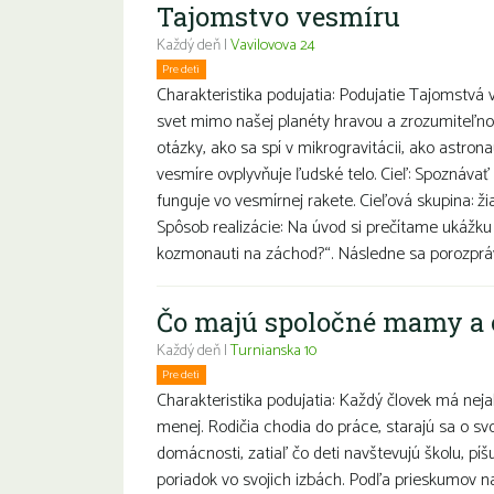
Tajomstvo vesmíru
Každý deň |
Vavilovova 24
Pre deti
Charakteristika podujatia: Podujatie Tajomstvá v
svet mimo našej planéty hravou a zrozumiteľn
otázky, ako sa spí v mikrogravitácii, ako astrona
vesmíre ovplyvňuje ľudské telo. Cieľ: Spoznávať 
funguje vo vesmírnej rakete. Cieľová skupina: ži
Spôsob realizácie: Na úvod si prečítame ukážku
kozmonauti na záchod?“. Následne sa porozprá
Čo majú spoločné mamy a 
Každý deň |
Turnianska 10
Pre deti
Znevýhodnení
Charakteristika podujatia: Každý človek má nejak
menej. Rodičia chodia do práce, starajú sa o sv
domácnosti, zatiaľ čo deti navštevujú školu, pí
poriadok vo svojich izbách. Podľa prieskumov n