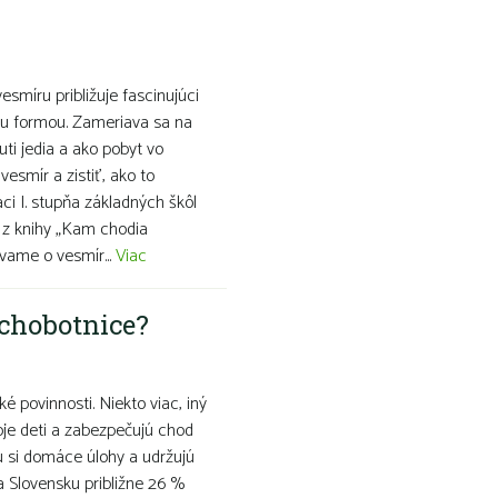
esmíru približuje fascinujúci
ou formou. Zameriava sa na
uti jedia a ako pobyt vo
vesmír a zistiť, ako to
aci I. stupňa základných škôl
 z knihy „Kam chodia
vame o vesmír...
Viac
chobotnice?
é povinnosti. Niekto viac, iný
oje deti a zabezpečujú chod
šu si domáce úlohy a udržujú
a Slovensku približne 26 %