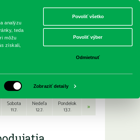
DETI
MLÁDEŽ
DOSPELÍ
Povoliť všetko
 a analýzu
ránky, teda
Povoliť výber
eri môžu
NICI
FEDINOVA
KONTAKTY
s získali,
Odmietnuť
Zobraziť detaily
Sobota
Nedeľa
Pondelok
»
11.7.
12.7.
13.7.
podujatia