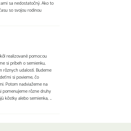
cami sa nedostatočný. Ako to
času so svojou rodinou
 škôl realizované pomocou
me si príbeh o semienku,
om rôznych udalostí. Budeme
deťmi si povieme, čo
ími. Potom nadviažeme na
 si pomenujeme rôzne druhy
ú kôstky alebo semienka, ...