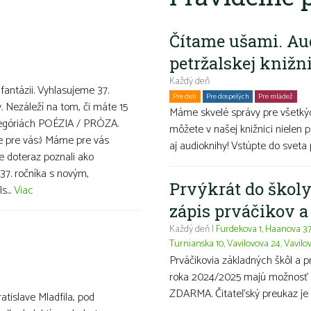
Čítame ušami. Au
petržalskej knižn
Každý deň
 fantázii. Vyhlasujeme 37.
Pre deti
Pre dospelých
Pre mládež
Ro
v. Nezáleží na tom, či máte 15
Máme skvelé správy pre všetkýc
ategóriách POÉZIA / PRÓZA.
môžete v našej knižnici nielen p
ve pre vás:) Máme pre vás
aj audioknihy! Vstúpte do sveta 
te doteraz poznali ako
37. ročníka s novým,
Prvýkrát do školy
s...
Viac
zápis prváčikov 
Každý deň |
Furdekova 1
,
Haanova 3
Turnianska 10
,
Vavilovova 24
,
Vavilo
Prváčikovia základných škôl a 
roka 2024/2025 majú možnosť ma
ZDARMA. Čitateľský preukaz je 
ratislave Mladfila, pod