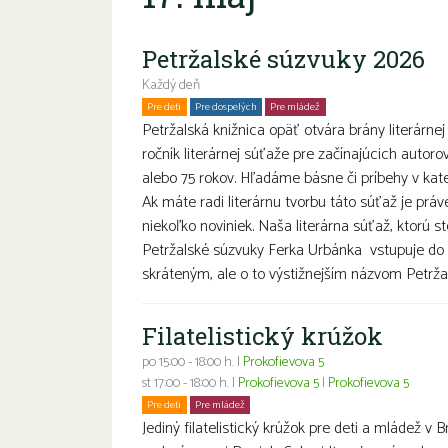
Petržalské súzvuky 2026
Každý deň
Pre deti
Pre dospelých
Pre mládež
Petržalská knižnica opäť otvára brány literárnej
ročník literárnej súťaže pre začínajúcich autoro
alebo 75 rokov. Hľadáme básne či príbehy v k
Ak máte radi literárnu tvorbu táto súťaž je prá
niekoľko noviniek. Naša literárna súťaž, ktorú s
Petržalské súzvuky Ferka Urbánka vstupuje do 
skráteným, ale o to výstižnejším názvom Petržal
Filatelistický krúžok
po 15:00 - 18:00 h. |
Prokofievova 5
st 17:00 - 18:00 h. |
Prokofievova 5
|
Prokofievova 5
Pre deti
Pre mládež
Jediný filatelistický krúžok pre deti a mládež v B