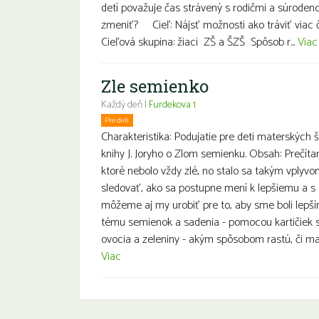
detí považuje čas strávený s rodičmi a súroden
zmeniť? Cieľ: Nájsť možnosti ako tráviť viac 
Cieľová skupina: žiaci ZŠ a ŠZŠ Spôsob r...
Viac
Zle semienko
Každý deň |
Furdekova 1
Pre deti
Charakteristika: Podujatie pre deti materských
knihy J. Joryho o Zlom semienku. Obsah: Prečíta
ktoré nebolo vždy zlé, no stalo sa takým vplyv
sledovať, ako sa postupne mení k lepšiemu a s 
môžeme aj my urobiť pre to, aby sme boli lepš
tému semienok a sadenia - pomocou kartičiek
ovocia a zeleniny - akým spôsobom rastú, či maj
Viac