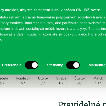
ry cookies, aby ste sa nestratili ani v našom ONLINE svete
lebo reklám, správne fungovanie prepojených sociálnych médií
bory cookies. Informácie o tom, ako používate naše webové st
erom v oblasti sociálnych médií, inzercie a analýzy. Títo partn
GY
SLUŽBY
PODUJATIA
POBOČKY
O KNIŽ
inovať s ďalšími údajmi, ktoré ste im poskytli, alebo ktoré od vá
y.
Preferencie
Štatistiky
Marketing
edeľa
Pondelok
Utorok
Streda
Štvrtok
Piatok
5.7.
6.7.
7.7.
8.7.
9.7.
10.7.
Pravidelné 