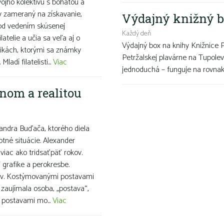
ojho kolektívu s bohatou a
v zameraný na získavanie,
Výdajný knižný b
pod vedením skúsenej
Každý deň
latelie a učia sa veľa aj o
Výdajný box na knihy Knižnice 
ikách, ktorými sa známky
Petržalskej plavárne na Tupolev
adí filatelisti...
Viac
jednoduchá – funguje na rovnako
nom a realitou
ndra Buďača, ktorého diela
otné situácie. Alexander
viac ako tridsaťpäť rokov.
grafike a perokresbe.
snov. Kostýmovanými postavami
 zaujímala osoba, „postava“,
i postavami mo...
Viac