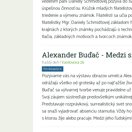
vedením pani Daniely Schmidtovej pozýva do sv
úspešnou činnosťou. Krúžok mladých filatelisto
triedenie a výmenu známok. Filatelisti sa učia 
filatelistky Mgr. Daniely Schmidtovej základom fi
krajinách z ktorých známky pochádzajú o techn
tlačia, základných motívoch a tvorcoch známok. Ml
Alexander Buďač - Medzi s
Každý deň |
Vavilovova 26
Pre dospelých
Pozývame vás na výstavu obrazov umelca Alexa
odrážajú všetko od grotesky až po najťažšie živ
Buďač sa výtvarnej tvorbe venuje pravidelne už 
Svoj záujem sústreďuje predovšetkým unikátnej 
Predstavuje rozprávkový, surrealistický svet 
sa snaží vyjadrovať absenciu starnutia. Vždy ho
s ktorou žije alebo pracuje. Medzi jeho ľudským