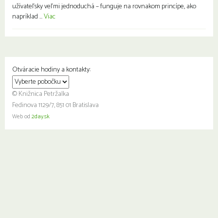
užívateľsky veľmi jednoduchá – funguje na rovnakom princípe, ako
napríklad ...
Viac
Otváracie hodiny a kontakty:
© Knižnica Petržalka
Fedinova 1129/7, 851 01 Bratislava
Web od
2day.sk