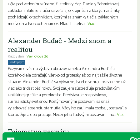
učia pod vedením skúsenej filatelistky Mgr. Daniely Schmidtovej
základom filatelie a učia sa veľa aj o krajinách z ktorých známky
pochádzajú o technikách, ktorými sa známky tlačia, základných
motívoch a tvorcoch známok. Mladí filatelisti...
Viac
Alexander Buďač - Medzi snom a
realitou
Každý deň |
Vavilovova 26
Pre dospelých
Pozývame vás na výstavu obrazov umelca Alexandra Buďača,
ktorého diela odrážajú všetko od grotesky až po najťažšie životné
situácie. Alexander Buďač sa výtvarnej tvorbe venuje pravidelne už
viac ako tridsaťpäť rokov. Svoj záujem sústreďuje predovšetkým
unikátnej grafike a perokresbe. Predstavuje rozprávkový,
surrealistický svet snov. Kostýmovanými postavami sa snaží
vyjadrovať absenciu starnutia. Vždy ho zaujímala osoba, „postava“, s
ktorou žije alebo pracuje. Medzi jeho ľudskými postavami mo...
Viac
Tajomstvo vesmíru
Každý deň |
Vavilovova 24