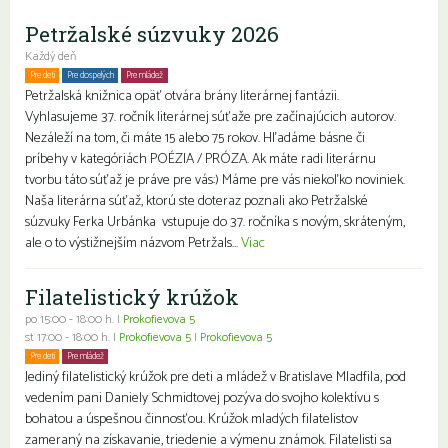
Petržalské súzvuky 2026
Každý deň
Pre deti
Pre dospelých
Pre mládež
Petržalská knižnica opäť otvára brány literárnej fantázii.
Vyhlasujeme 37. ročník literárnej súťaže pre začínajúcich autorov.
Nezáleží na tom, či máte 15 alebo 75 rokov. Hľadáme básne či
príbehy v kategóriách POÉZIA / PRÓZA. Ak máte radi literárnu
tvorbu táto súťaž je práve pre vás:) Máme pre vás niekoľko noviniek.
Naša literárna súťaž, ktorú ste doteraz poznali ako Petržalské
súzvuky Ferka Urbánka vstupuje do 37. ročníka s novým, skráteným,
ale o to výstižnejším názvom Petržals...
Viac
Filatelistický krúžok
po 15:00 - 18:00 h. |
Prokofievova 5
st 17:00 - 18:00 h. |
Prokofievova 5
|
Prokofievova 5
Pre deti
Pre mládež
Jediný filatelistický krúžok pre deti a mládež v Bratislave Mladfila, pod
vedením pani Daniely Schmidtovej pozýva do svojho kolektívu s
bohatou a úspešnou činnosťou. Krúžok mladých filatelistov
zameraný na získavanie, triedenie a výmenu známok. Filatelisti sa