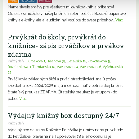
Pre deti
Pre dospelých
Pre mládež
Rodiny s deťmi
Seniori
Znevýhodnení
Máme skvelé správy pre všetkých milovníkov kníh a príbehov!
Odteraz si môžete v našej knižnici nielen požičať klasické papierové
knihy a e-knihy, ale aj audioknihy! Vstúpte do sveta príbehov...
Viac
Prvýkrát do školy, prvýkrát do
knižnice- zápis prváčikov a prvákov
zdarma
Každý deň |
Furdekova 1
,
Haanova 37
,
Lietavská 16
,
Prokofievova 5
,
Rovniankova 3
,
Turnianska 10
,
Vavilovova 24
,
Vavilovova 26
,
Vyšehradská
27
Prváčikovia základných škôl a prváci stredoškoláci majú počas
školského roka 2024/2025 majú možnosť mať v petržalskej knižnici
čitateľský preukaz ZDARMA. Čitateľský preukaz je vstupom - do
pobo...
Viac
Výdajný knižný box dostupný 24/7
Každý deň
Výdajný box na knihy Knižnice Petržalka je umiestnený pri vchode
do Petržalskej plavárne na Tupolevovej 7B a jeho obsluha je