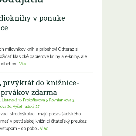
dioknihy v ponuke
ice
diny s deťmi
Seniori
Znevýhodnení
h milovníkov kníh a príbehov! Odteraz si
ožičať klasické papierové knihy a e-knihy, ale
príbehov...
Viac
, prvýkrát do knižnice-
a prvákov zdarma
7
,
Lietavská 16
,
Prokofievova 5
,
Rovniankova 3
,
vova 26
,
Vyšehradská 27
prváci stredoškoláci majú počas školského
ť v petržalskej knižnici čitateľský preukaz
vstupom - do pobo...
Viac