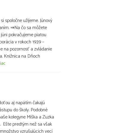
é si spoločne užijeme. Júnový
elaním. ⇒Na čo sa môžete
 júni pokračujeme piatou
orácia v rokoch 1939 –
e na pozornosť a zvládanie
a. Knižnica na Dňoch
iac
adoťou aj napätím čakajú
nástupu do školy. Podobné
j naše kolegyne Miška a Zuzka
y. Ešte predtým než sa však
 množstvo vzrušujúcich vecí