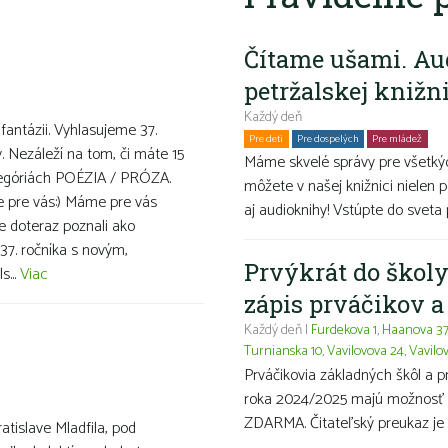
Čítame ušami. Au
petržalskej knižn
Každý deň
 fantázii. Vyhlasujeme 37.
Pre deti
Pre dospelých
Pre mládež
Ro
v. Nezáleží na tom, či máte 15
Máme skvelé správy pre všetkýc
ategóriách POÉZIA / PRÓZA.
môžete v našej knižnici nielen p
ve pre vás:) Máme pre vás
aj audioknihy! Vstúpte do sveta 
te doteraz poznali ako
37. ročníka s novým,
Prvýkrát do školy
s...
Viac
zápis prváčikov 
Každý deň |
Furdekova 1
,
Haanova 3
Turnianska 10
,
Vavilovova 24
,
Vavilo
Prváčikovia základných škôl a 
roka 2024/2025 majú možnosť ma
ZDARMA. Čitateľský preukaz je 
ratislave Mladfila, pod