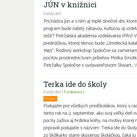
JÚN v knižnici
Každý deň
Prichádza jún a s ním aj teplé slnečné dni, ktor
program bude nabitý zábavou, kultúrou aj vzd
tešiť? Petržalská akadémia vzdelávania (PAV) V
prednáškou, ktorej témou bude „Umelecká kolab
1945“. Rodinný workshop Spoločne sa zameriam
pocitov prostredníctvom príbehov Motka Emotk
Petržalky Spoločne s vydavateľstvom Slovart...
V
Terka ide do školy
Každý deň |
Furdekova 1
Pre deti
Podujatie pre všetkých predškolákov, ktorý s r
tento rok na 2. september, ako svoj veľký deň 
pocity zažíva aj hrdinka knihy, na motívy ktore
pripravili podujatie s názvom Terka ide do škol
zo škôlkarky stane skúsenou školáčkou, čaká ju