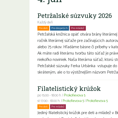
Petržalské súzvuky 2026
Každý deň
Pre deti
Pre dospelých
Pre mládež
Petržalská knižnica opäť otvára brány literárnej
ročník literárnej súťaže pre začínajúcich autoro
alebo 75 rokov. Hľadáme básne či príbehy v k
Ak máte radi literárnu tvorbu táto súťaž je prá
niekoľko noviniek. Naša literárna súťaž, ktorú s
Petržalské súzvuky Ferka Urbánka vstupuje do 
skráteným, ale o to výstižnejším názvom Petržal
Filatelistický krúžok
po 15:00 - 18:00 h. |
Prokofievova 5
st 17:00 - 18:00 h. |
Prokofievova 5
|
Prokofievova 5
Pre deti
Pre mládež
Jediný filatelistický krúžok pre deti a mládež v B