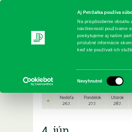
Aj Petržalka používa súbo
Na prispôsobenie obsahu a
návštevnosti používame sú
poskytujeme aj našim partn
REGISTRUJTE SA
ONLINE KATALÓ
príslušné informácie skomb
keď ste používali ich služb
Domov
Podujatia
Podujatia
Výber
Nevyhnutné
súhlasu
Nedeľa
Pondelok
Utorok
«
26.7.
27.7.
28.7.
4. jún