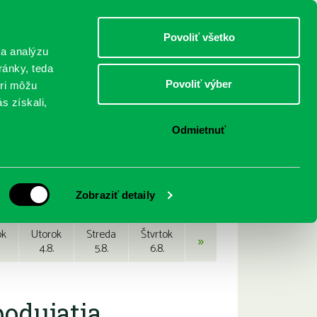
DETI
MLÁDEŽ
DOSPELÍ
Povoliť všetko
 a analýzu
ránky, teda
Povoliť výber
eri môžu
NICI
FEDINOVA
KONTAKTY
s získali,
Odmietnuť
Zobraziť detaily
ok
Utorok
Streda
Štvrtok
»
4.8.
5.8.
6.8.
podujatia