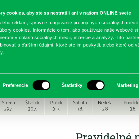
ry cookies, aby ste sa nestratili ani v našom ONLINE svete
lebo reklám, správne fungovanie prepojených sociálnych médií
bory cookies. Informácie o tom, ako používate naše webové st
erom v oblasti sociálnych médií, inzercie a analýzy. Títo partn
GY
SLUŽBY
PODUJATIA
POBOČKY
O KNIŽ
inovať s ďalšími údajmi, ktoré ste im poskytli, alebo ktoré od vá
y.
Preferencie
Štatistiky
Marketing
Streda
Štvrtok
Piatok
Sobota
Nedeľa
Pondel
29.7.
30.7.
31.7.
1.8.
2.8.
3.8.
Pravidelné 