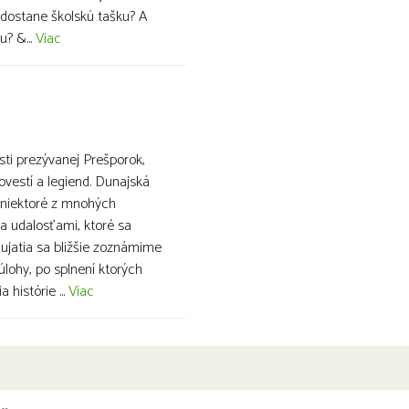
 dostane školskú tašku? A
u? &...
Viac
osti prezývanej Prešporok,
ovestí a legiend. Dunajská
n niektoré z mnohých
 a udalosťami, ktoré sa
dujatia sa bližšie zoznámime
úlohy, po splnení ktorých
 histórie ...
Viac