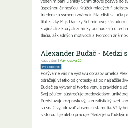
vedením pani Daniely Schmidtovej pozýva do sv
úspešnou činnosťou. Krúžok mladých filatelisto
triedenie a výmenu známok. Filatelisti sa učia 
filatelistky Mgr. Daniely Schmidtovej základom fi
krajinách z ktorých známky pochádzajú o techn
tlačia, základných motívoch a tvorcoch známok. Ml
Alexander Buďač - Medzi s
Každý deň |
Vavilovova 26
Pre dospelých
Pozývame vás na výstavu obrazov umelca Alexa
odrážajú všetko od grotesky až po najťažšie živ
Buďač sa výtvarnej tvorbe venuje pravidelne už 
Svoj záujem sústreďuje predovšetkým unikátnej 
Predstavuje rozprávkový, surrealistický svet 
sa snaží vyjadrovať absenciu starnutia. Vždy ho
s ktorou žije alebo pracuje. Medzi jeho ľudským