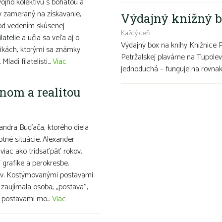
ojho kolektívu s bohatou a
v zameraný na získavanie,
Výdajný knižný b
pod vedením skúsenej
Každý deň
latelie a učia sa veľa aj o
Výdajný box na knihy Knižnice 
ikách, ktorými sa známky
Petržalskej plavárne na Tupolev
adí filatelisti...
Viac
jednoduchá – funguje na rovnako
nom a realitou
ndra Buďača, ktorého diela
otné situácie. Alexander
viac ako tridsaťpäť rokov.
grafike a perokresbe.
snov. Kostýmovanými postavami
 zaujímala osoba, „postava“,
i postavami mo...
Viac