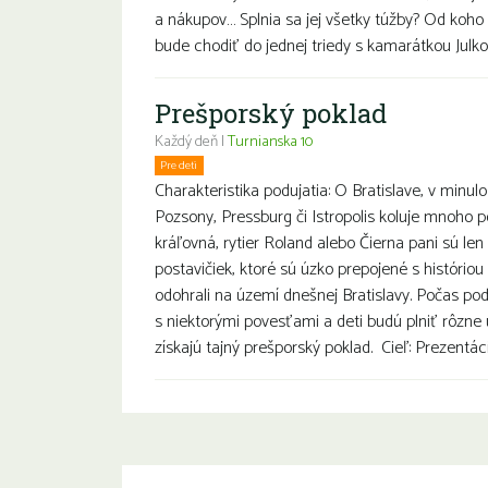
a nákupov… Splnia sa jej všetky túžby? Od koho
bude chodiť do jednej triedy s kamarátkou Julko
Prešporský poklad
Každý deň |
Turnianska 10
Pre deti
Charakteristika podujatia: O Bratislave, v minul
Pozsony, Pressburg či Istropolis koluje mnoho p
kráľovná, rytier Roland alebo Čierna pani sú le
postavičiek, ktoré sú úzko prepojené s históriou
odohrali na území dnešnej Bratislavy. Počas po
s niektorými povesťami a deti budú plniť rôzne 
získajú tajný prešporský poklad. Cieľ: Prezentácia