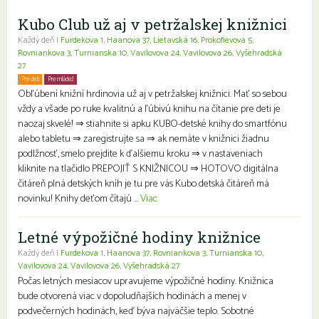
Kubo Club už aj v petržalskej knižnici
Každý deň |
Furdekova 1
,
Haanova 37
,
Lietavská 16
,
Prokofievova 5
,
Rovniankova 3
,
Turnianska 10
,
Vavilovova 24
,
Vavilovova 26
,
Vyšehradská
27
Pre deti
Pre mládež
Rodiny s deťmi
Obľúbení knižní hrdinovia už aj v petržalskej knižnici. Mať so sebou
vždy a všade po ruke kvalitnú a ľúbivú knihu na čítanie pre deti je
naozaj skvelé! ⇒ stiahnite si apku KUBO-detské knihy do smartfónu
alebo tabletu ⇒ zaregistrujte sa ⇒ ak nemáte v knižnici žiadnu
podlžnosť, smelo prejdite k ďalšiemu kroku ⇒ v nastaveniach
kliknite na tlačidlo PREPOJIŤ S KNIŽNICOU ⇒ HOTOVO digitálna
čitáreň plná detských kníh je tu pre vás Kubo detská čitáreň má
novinku! Knihy deťom čítajú ...
Viac
Letné výpožičné hodiny knižnice
Každý deň |
Furdekova 1
,
Haanova 37
,
Rovniankova 3
,
Turnianska 10
,
Vavilovova 24
,
Vavilovova 26
,
Vyšehradská 27
Počas letných mesiacov upravujeme výpožičné hodiny. Knižnica
bude otvorená viac v dopoludňajších hodinách a menej v
podvečerných hodinách, keď býva najväčšie teplo. Sobotné