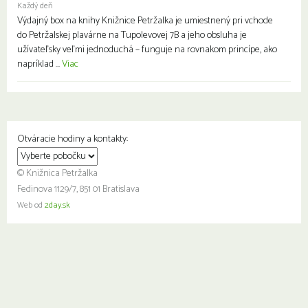
Každý deň
Výdajný box na knihy Knižnice Petržalka je umiestnený pri vchode
do Petržalskej plavárne na Tupolevovej 7B a jeho obsluha je
užívateľsky veľmi jednoduchá – funguje na rovnakom princípe, ako
napríklad ...
Viac
Otváracie hodiny a kontakty:
© Knižnica Petržalka
Fedinova 1129/7, 851 01 Bratislava
Web od
2day.sk