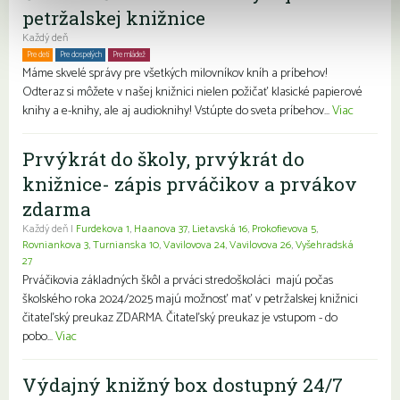
petržalskej knižnice
Každý deň
Pre deti
Pre dospelých
Pre mládež
Rodiny s deťmi
Seniori
Znevýhodnení
Máme skvelé správy pre všetkých milovníkov kníh a príbehov!
Odteraz si môžete v našej knižnici nielen požičať klasické papierové
knihy a e-knihy, ale aj audioknihy! Vstúpte do sveta príbehov...
Viac
Prvýkrát do školy, prvýkrát do
knižnice- zápis prváčikov a prvákov
zdarma
Každý deň |
Furdekova 1
,
Haanova 37
,
Lietavská 16
,
Prokofievova 5
,
Rovniankova 3
,
Turnianska 10
,
Vavilovova 24
,
Vavilovova 26
,
Vyšehradská
27
Prváčikovia základných škôl a prváci stredoškoláci majú počas
školského roka 2024/2025 majú možnosť mať v petržalskej knižnici
čitateľský preukaz ZDARMA. Čitateľský preukaz je vstupom - do
pobo...
Viac
Výdajný knižný box dostupný 24/7