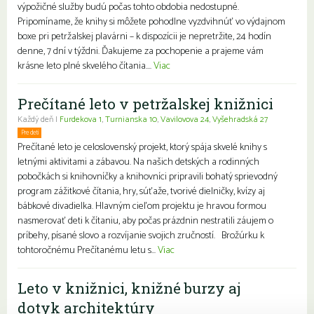
výpožičné služby budú počas tohto obdobia nedostupné.
Pripomíname, že knihy si môžete pohodlne vyzdvihnúť vo výdajnom
boxe pri petržalskej plavárni – k dispozícii je nepretržite, 24 hodín
denne, 7 dní v týždni. Ďakujeme za pochopenie a prajeme vám
krásne leto plné skvelého čítania....
Viac
Prečítané leto v petržalskej knižnici
Každý deň |
Furdekova 1
,
Turnianska 10
,
Vavilovova 24
,
Vyšehradská 27
Pre deti
Rodiny s deťmi
Prečítané leto je celoslovenský projekt, ktorý spája skvelé knihy s
letnými aktivitami a zábavou. Na našich detských a rodinných
pobočkách si knihovníčky a knihovníci pripravili bohatý sprievodný
program zážitkové čítania, hry, súťaže, tvorivé dielničky, kvízy aj
bábkové divadielka. Hlavným cieľom projektu je hravou formou
nasmerovať deti k čítaniu, aby počas prázdnin nestratili záujem o
príbehy, písané slovo a rozvíjanie svojich zručností. Brožúrku k
tohtoročnému Prečítanému letu s...
Viac
Leto v knižnici, knižné burzy aj
dotyk architektúry