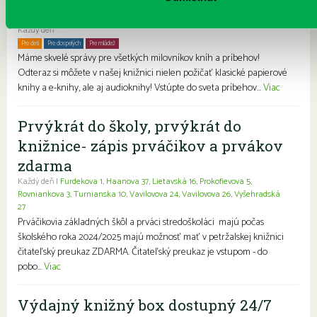
petržalskej knižnice
Každý deň
Pre deti
Pre dospelých
Pre mládež
Rodiny s deťmi
Seniori
Znevýhodnení
Máme skvelé správy pre všetkých milovníkov kníh a príbehov!
Odteraz si môžete v našej knižnici nielen požičať klasické papierové
knihy a e-knihy, ale aj audioknihy! Vstúpte do sveta príbehov...
Viac
Prvýkrát do školy, prvýkrát do
knižnice- zápis prváčikov a prvákov
zdarma
Každý deň |
Furdekova 1
,
Haanova 37
,
Lietavská 16
,
Prokofievova 5
,
Rovniankova 3
,
Turnianska 10
,
Vavilovova 24
,
Vavilovova 26
,
Vyšehradská
27
Prváčikovia základných škôl a prváci stredoškoláci majú počas
školského roka 2024/2025 majú možnosť mať v petržalskej knižnici
čitateľský preukaz ZDARMA. Čitateľský preukaz je vstupom - do
pobo...
Viac
Výdajný knižný box dostupný 24/7