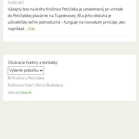
Každý deň
Výdajný box na knihy Knižnice Petržalka je umiestnený pri vchode
do Petržalskej plavárne na Tupolevovej 7B a jeho obsluha je
užívateľsky veľmi jednoduchá – funguje na rovnakom princípe, ako
napríklad ...
Viac
Otváracie hodiny a kontakty:
© Knižnica Petržalka
Fedinova 1129/7, 851 01 Bratislava
Web od
2day.sk