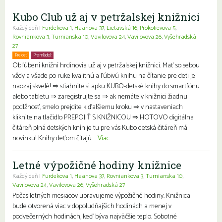
Kubo Club už aj v petržalskej knižnici
Každý deň |
Furdekova 1
,
Haanova 37
,
Lietavská 16
,
Prokofievova 5
,
Rovniankova 3
,
Turnianska 10
,
Vavilovova 24
,
Vavilovova 26
,
Vyšehradská
27
Pre deti
Pre mládež
Rodiny s deťmi
Obľúbení knižní hrdinovia už aj v petržalskej knižnici. Mať so sebou
vždy a všade po ruke kvalitnú a ľúbivú knihu na čítanie pre deti je
naozaj skvelé! ⇒ stiahnite si apku KUBO-detské knihy do smartfónu
alebo tabletu ⇒ zaregistrujte sa ⇒ ak nemáte v knižnici žiadnu
podlžnosť, smelo prejdite k ďalšiemu kroku ⇒ v nastaveniach
kliknite na tlačidlo PREPOJIŤ S KNIŽNICOU ⇒ HOTOVO digitálna
čitáreň plná detských kníh je tu pre vás Kubo detská čitáreň má
novinku! Knihy deťom čítajú ...
Viac
Letné výpožičné hodiny knižnice
Každý deň |
Furdekova 1
,
Haanova 37
,
Rovniankova 3
,
Turnianska 10
,
Vavilovova 24
,
Vavilovova 26
,
Vyšehradská 27
Počas letných mesiacov upravujeme výpožičné hodiny. Knižnica
bude otvorená viac v dopoludňajších hodinách a menej v
podvečerných hodinách, keď býva najväčšie teplo. Sobotné