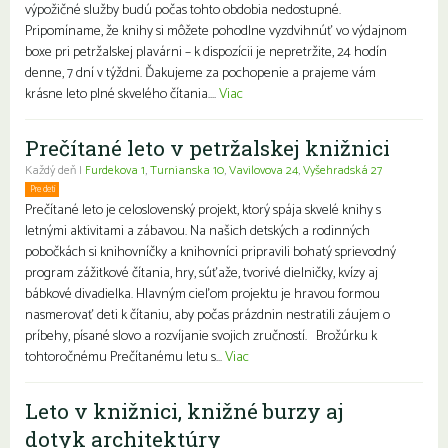
výpožičné služby budú počas tohto obdobia nedostupné.
Pripomíname, že knihy si môžete pohodlne vyzdvihnúť vo výdajnom
boxe pri petržalskej plavárni – k dispozícii je nepretržite, 24 hodín
denne, 7 dní v týždni. Ďakujeme za pochopenie a prajeme vám
krásne leto plné skvelého čítania....
Viac
Prečítané leto v petržalskej knižnici
Každý deň |
Furdekova 1
,
Turnianska 10
,
Vavilovova 24
,
Vyšehradská 27
Pre deti
Rodiny s deťmi
Prečítané leto je celoslovenský projekt, ktorý spája skvelé knihy s
letnými aktivitami a zábavou. Na našich detských a rodinných
pobočkách si knihovníčky a knihovníci pripravili bohatý sprievodný
program zážitkové čítania, hry, súťaže, tvorivé dielničky, kvízy aj
bábkové divadielka. Hlavným cieľom projektu je hravou formou
nasmerovať deti k čítaniu, aby počas prázdnin nestratili záujem o
príbehy, písané slovo a rozvíjanie svojich zručností. Brožúrku k
tohtoročnému Prečítanému letu s...
Viac
Leto v knižnici, knižné burzy aj
dotyk architektúry