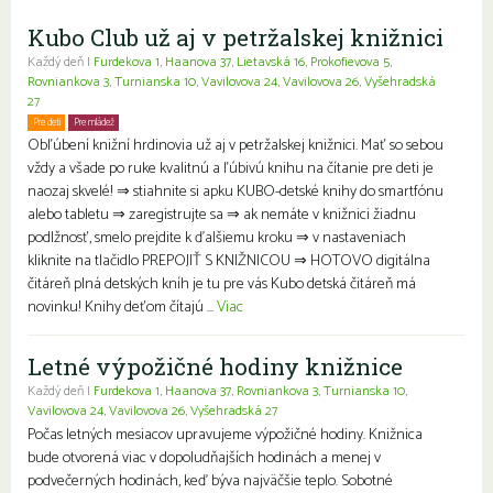
Kubo Club už aj v petržalskej knižnici
Každý deň |
Furdekova 1
,
Haanova 37
,
Lietavská 16
,
Prokofievova 5
,
Rovniankova 3
,
Turnianska 10
,
Vavilovova 24
,
Vavilovova 26
,
Vyšehradská
27
Pre deti
Pre mládež
Rodiny s deťmi
Obľúbení knižní hrdinovia už aj v petržalskej knižnici. Mať so sebou
vždy a všade po ruke kvalitnú a ľúbivú knihu na čítanie pre deti je
naozaj skvelé! ⇒ stiahnite si apku KUBO-detské knihy do smartfónu
alebo tabletu ⇒ zaregistrujte sa ⇒ ak nemáte v knižnici žiadnu
podlžnosť, smelo prejdite k ďalšiemu kroku ⇒ v nastaveniach
kliknite na tlačidlo PREPOJIŤ S KNIŽNICOU ⇒ HOTOVO digitálna
čitáreň plná detských kníh je tu pre vás Kubo detská čitáreň má
novinku! Knihy deťom čítajú ...
Viac
Letné výpožičné hodiny knižnice
Každý deň |
Furdekova 1
,
Haanova 37
,
Rovniankova 3
,
Turnianska 10
,
Vavilovova 24
,
Vavilovova 26
,
Vyšehradská 27
Počas letných mesiacov upravujeme výpožičné hodiny. Knižnica
bude otvorená viac v dopoludňajších hodinách a menej v
podvečerných hodinách, keď býva najväčšie teplo. Sobotné