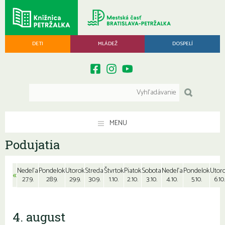
DETI
MLÁDEŽ
DOSPELÍ
MENU
Podujatia
Nedeľa
Pondelok
Utorok
Streda
Štvrtok
Piatok
Sobota
Nedeľa
Pondelok
Utor
«
27.9.
28.9.
29.9.
30.9.
1.10.
2.10.
3.10.
4.10.
5.10.
6.10.
4. august