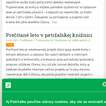
výpožičné služby budú počas tohto obdobia nedostupné.
Pripomíname, že knihy si môžete pohodlne vyzdvihnúť vo výdajnom
boxe pri petržalskej plavárni – k dispozícii je nepretržite, 24 hodín
denne, 7 dní v týždni. Ďakujeme za pochopenie a prajeme vám
krásne leto plné skvelého čítania....
Viac
Prečítané leto v petržalskej knižnici
Každý deň |
Furdekova 1
,
Turnianska 10
,
Vavilovova 24
,
Vyšehradská 27
Pre deti
Rodiny s deťmi
Prečítané leto je celoslovenský projekt, ktorý spája skvelé knihy s
letnými aktivitami a zábavou. Na našich detských a rodinných
pobočkách si knihovníčky a knihovníci pripravili bohatý sprievodný
program zážitkové čítania, hry, súťaže, tvorivé dielničky, kvízy aj
bábkové divadielka. Hlavným cieľom projektu je hravou formou
nasmerovať deti k čítaniu, aby počas prázdnin nestratili záujem o
príbehy, písané slovo a rozvíjanie svojich zručností. Brožúrku k
tohtoročnému Prečítanému letu s...
Viac
Leto v knižnici, knižné burzy aj
Aj Petržalka používa súbory cookies, aby ste sa nestratili a
dotyk architektúry