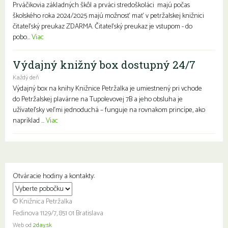
Prváčikovia základných škôl a prváci stredoškoláci majú počas
školského roka 2024/2025 majú možnosť mať v petržalskej knižnici
čitateľský preukaz ZDARMA. Čitateľský preukaz je vstupom - do
pobo...
Viac
Výdajný knižný box dostupný 24/7
Každý deň
Výdajný box na knihy Knižnice Petržalka je umiestnený pri vchode
do Petržalskej plavárne na Tupolevovej 7B a jeho obsluha je
užívateľsky veľmi jednoduchá – funguje na rovnakom princípe, ako
napríklad ...
Viac
Otváracie hodiny a kontakty:
© Knižnica Petržalka
Fedinova 1129/7, 851 01 Bratislava
Web od
2day.sk