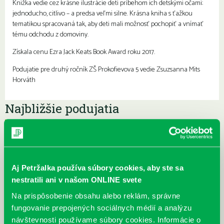
Knižka vedie cez krásne ilustrácie deti príbehom ich detskými očami:
jednoducho, citlivo – a predsa veľmi silne. Krásna kniha s ťažkou
tematikou spracovaná tak, aby deti mali možnosť pochopiť a vnímať
tému odchodu z domoviny.
Získala cenu Ezra Jack Keats Book Award roku 2017.
Podujatie pre druhý ročník ZŠ Prokofievova 5 vedie Zsuzsanna Mits
Horváth
Najbližšie podujatia
Čítame ušami. Audioknihy v
DNES
ponuke petržalskej knižnice
Každý deň
Aj Petržalka používa súbory cookies, aby ste sa
Máme skvelé správy pre všetkých milovníkov kníh a príbehov!
nestratili ani v našom ONLINE svete
Odteraz si môžete v našej knižnici nielen požičať klasické
papierové knihy a e-knihy, a...
Na prispôsobenie obsahu alebo reklám, správne
fungovanie prepojených sociálnych médií a analýzu
Výdajný knižný box dostupný 24/7
návštevnosti používame súbory cookies. Informácie o