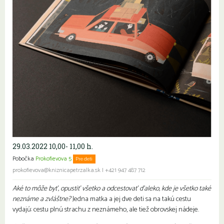
29.03.2022 10,00- 11,00 h.
Pobočka
Prokofievova 5
Pre deti
prokofievova@kniznicapetrzalka.sk
|
+421 947 487 712
Aké to môže byť, opustiť všetko a odcestovať ďaleko, kde je všetko také
neznáme a zvláštne?
Jedna matka a jej dve deti sa na takú cestu
vydajú: cestu plnú strachu z neznámeho, ale tiež obrovskej nádeje.