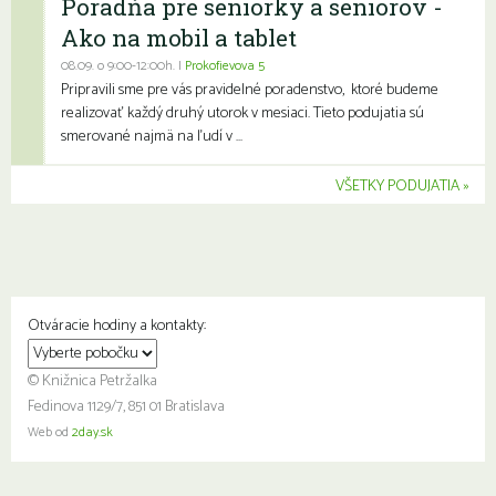
Poradňa pre seniorky a seniorov -
Ako na mobil a tablet
08.09. o 9:00-12:00h. |
Prokofievova 5
Pripravili sme pre vás pravidelné poradenstvo, ktoré budeme
realizovať každý druhý utorok v mesiaci. Tieto podujatia sú
smerované najmä na ľudí v ...
VŠETKY PODUJATIA
Otváracie hodiny a kontakty:
© Knižnica Petržalka
Fedinova 1129/7, 851 01 Bratislava
Web od
2day.sk