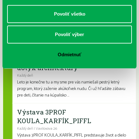
Prečítané leto v petržalskej knižnici
Povoliť všetko
Každý deň |
Furdekova 1
,
Turnianska 10
,
Vavilovova 24
,
Vyšehradská 27
Prečítané leto je celoslovenský projekt, ktorý spája skvelé knihy s
Povoliť výber
letnými aktivitami a zábavou. Na našich detských a rodinných
pobočkách si knihovní...
Odmietnuť
Leto v knižnici, knižné burzy aj
dotyk architektúry
Každý deň
Leto je konečne tu a my sme pre vás namiešali pestrý letný
program, ktorý zaženie akúkoľvek nudu. Či už hľadáte zábavu
pre deti, čítanie na kúpalisko ...
Výstava 3PROF
KOULA_KARFÍK_PIFFL
Každý deň | Vavilovova 26
Výstava 3PROF KOULA_KARFÍK_PIFFL predstavuje život a dielo