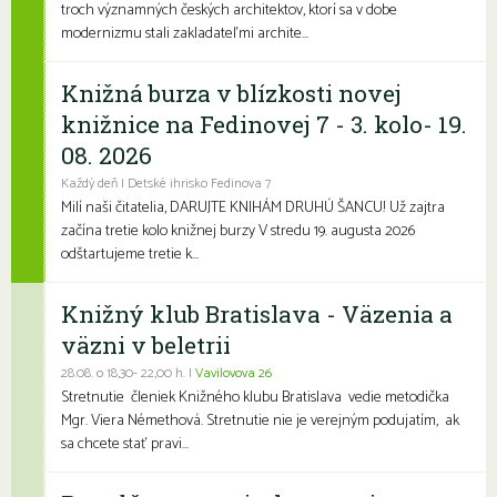
troch významných českých architektov, ktorí sa v dobe
modernizmu stali zakladateľmi archite...
Knižná burza v blízkosti novej
knižnice na Fedinovej 7 - 3. kolo- 19.
08. 2026
Každý deň | Detské ihrisko Fedinova 7
Milí naši čitatelia, DARUJTE KNIHÁM DRUHÚ ŠANCU! Už zajtra
začína tretie kolo knižnej burzy V stredu 19. augusta 2026
odštartujeme tretie k...
Knižný klub Bratislava - Väzenia a
väzni v beletrii
28.08. o 18,30- 22,00 h. |
Vavilovova 26
Stretnutie členiek Knižného klubu Bratislava vedie metodička
Mgr. Viera Némethová. Stretnutie nie je verejným podujatím, ak
sa chcete stať pravi...