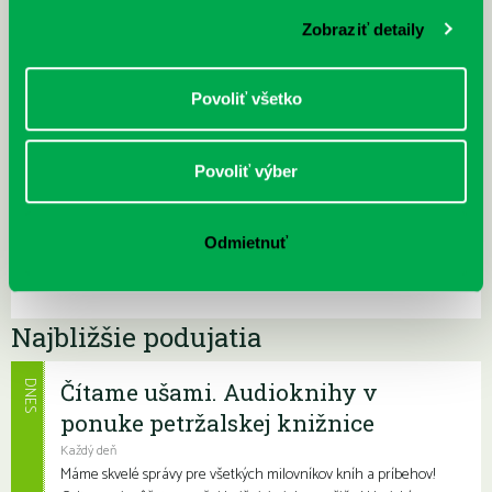
Zobraziť detaily
Povoliť všetko
Povoliť výber
Odmietnuť
Najbližšie podujatia
Čítame ušami. Audioknihy v
DNES
ponuke petržalskej knižnice
Každý deň
Máme skvelé správy pre všetkých milovníkov kníh a príbehov!