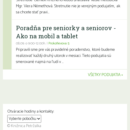
Stretnutie členiek Knižného klubu Bratislava vedie metodička
Mgr. Viera Némethová. Stretnutie nie je verejným podujatím, ak
sa chcete stať pravi...
Poradňa pre seniorky a seniorov -
Ako na mobil a tablet
08.09. o 9:00-12:00h. |
Prokofievova 5
Pripravili sme pre vás pravidelné poradenstvo, ktoré budeme
realizovať každý druhý utorok v mesiaci. Tieto podujatia sú
smerované najmä na ľudí v ...
VŠETKY PODUJATIA
Otváracie hodiny a kontakty:
© Knižnica Petržalka