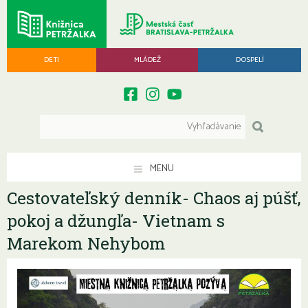
DETI
MLÁDEŽ
DOSPELÍ
MENU
Cestovateľský denník- Chaos aj púšť,
pokoj a džungľa- Vietnam s
Marekom Nehybom