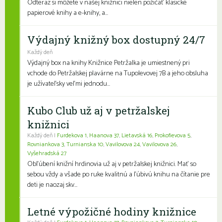
Odteraz si môžete v našej knižnici nielen požičať klasické
papierové knihy a e-knihy, a...
Výdajný knižný box dostupný 24/7
Každý deň
Výdajný box na knihy Knižnice Petržalka je umiestnený pri
vchode do Petržalskej plavárne na Tupolevovej 7B a jeho obsluha
je užívateľsky veľmi jednodu...
Kubo Club už aj v petržalskej
knižnici
Každý deň |
Furdekova 1
,
Haanova 37
,
Lietavská 16
,
Prokofievova 5
,
Rovniankova 3
,
Turnianska 10
,
Vavilovova 24
,
Vavilovova 26
,
Vyšehradská 27
Obľúbení knižní hrdinovia už aj v petržalskej knižnici. Mať so
sebou vždy a všade po ruke kvalitnú a ľúbivú knihu na čítanie pre
deti je naozaj skv...
Letné výpožičné hodiny knižnice