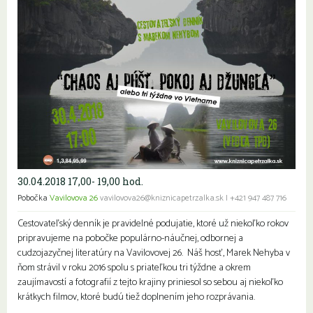
30.04.2018 17,00- 19,00 hod.
Pobočka
Vavilovova 26
vavilovova26@kniznicapetrzalka.sk
|
+421 947 487 716
Cestovateľský denník je pravidelné podujatie, ktoré už niekoľko rokov
pripravujeme na pobočke populárno-náučnej, odbornej a
cudzojazyčnej literatúry na Vavilovovej 26. Náš hosť, Marek Nehyba v
ňom strávil v roku 2016 spolu s priateľkou tri týždne a okrem
zaujímavostí a fotografií z tejto krajiny priniesol so sebou aj niekoľko
krátkych filmov, ktoré budú tiež doplnením jeho rozprávania.