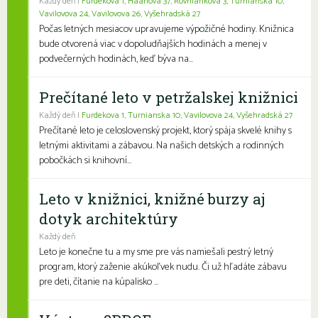
Každý deň |
Furdekova 1
,
Haanova 37
,
Rovniankova 3
,
Turnianska 10
,
Vavilovova 24
,
Vavilovova 26
,
Vyšehradská 27
Počas letných mesiacov upravujeme výpožičné hodiny. Knižnica
bude otvorená viac v dopoludňajších hodinách a menej v
podvečerných hodinách, keď býva na...
Prečítané leto v petržalskej knižnici
Každý deň |
Furdekova 1
,
Turnianska 10
,
Vavilovova 24
,
Vyšehradská 27
Prečítané leto je celoslovenský projekt, ktorý spája skvelé knihy s
letnými aktivitami a zábavou. Na našich detských a rodinných
pobočkách si knihovní...
Leto v knižnici, knižné burzy aj
dotyk architektúry
Každý deň
Leto je konečne tu a my sme pre vás namiešali pestrý letný
program, ktorý zaženie akúkoľvek nudu. Či už hľadáte zábavu
pre deti, čítanie na kúpalisko ...