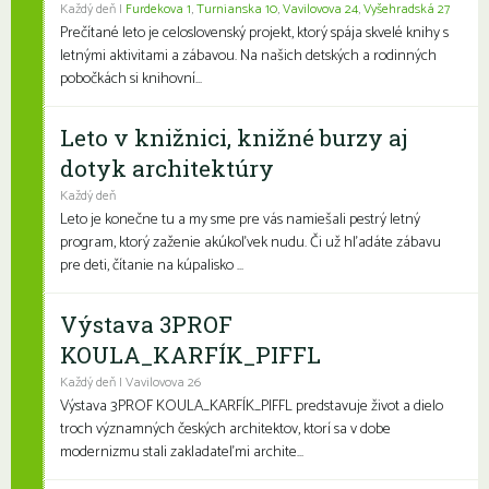
Každý deň |
Furdekova 1
,
Turnianska 10
,
Vavilovova 24
,
Vyšehradská 27
Prečítané leto je celoslovenský projekt, ktorý spája skvelé knihy s
letnými aktivitami a zábavou. Na našich detských a rodinných
pobočkách si knihovní...
Leto v knižnici, knižné burzy aj
dotyk architektúry
Každý deň
Leto je konečne tu a my sme pre vás namiešali pestrý letný
program, ktorý zaženie akúkoľvek nudu. Či už hľadáte zábavu
pre deti, čítanie na kúpalisko ...
Výstava 3PROF
KOULA_KARFÍK_PIFFL
Každý deň | Vavilovova 26
Výstava 3PROF KOULA_KARFÍK_PIFFL predstavuje život a dielo
troch významných českých architektov, ktorí sa v dobe
modernizmu stali zakladateľmi archite...