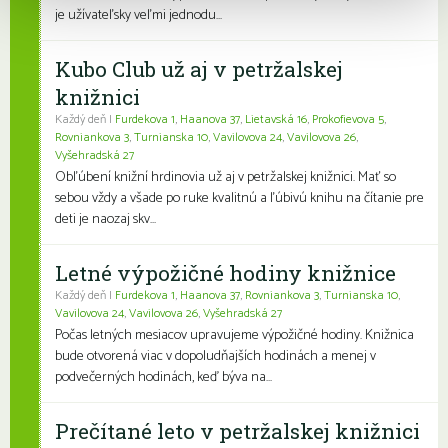
je užívateľsky veľmi jednodu...
Kubo Club už aj v petržalskej
knižnici
Každý deň |
Furdekova 1
,
Haanova 37
,
Lietavská 16
,
Prokofievova 5
,
Rovniankova 3
,
Turnianska 10
,
Vavilovova 24
,
Vavilovova 26
,
Vyšehradská 27
Obľúbení knižní hrdinovia už aj v petržalskej knižnici. Mať so
sebou vždy a všade po ruke kvalitnú a ľúbivú knihu na čítanie pre
deti je naozaj skv...
Letné výpožičné hodiny knižnice
Každý deň |
Furdekova 1
,
Haanova 37
,
Rovniankova 3
,
Turnianska 10
,
Vavilovova 24
,
Vavilovova 26
,
Vyšehradská 27
Počas letných mesiacov upravujeme výpožičné hodiny. Knižnica
bude otvorená viac v dopoludňajších hodinách a menej v
podvečerných hodinách, keď býva na...
Prečítané leto v petržalskej knižnici