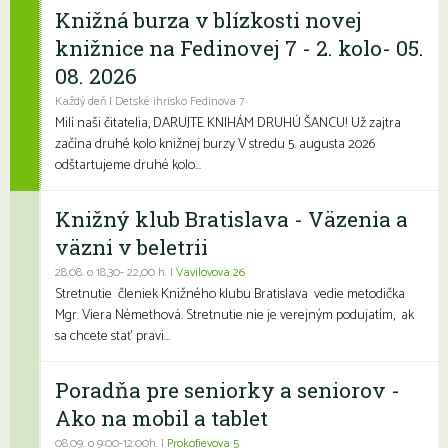
Knižná burza v blízkosti novej
knižnice na Fedinovej 7 - 2. kolo- 05.
08. 2026
Každý deň | Detské ihrisko Fedinova 7
Milí naši čitatelia, DARUJTE KNIHÁM DRUHÚ ŠANCU! Už zajtra
začína druhé kolo knižnej burzy V stredu 5. augusta 2026
odštartujeme druhé kolo...
Knižný klub Bratislava - Väzenia a
väzni v beletrii
28.08. o 18,30- 22,00 h. |
Vavilovova 26
Stretnutie členiek Knižného klubu Bratislava vedie metodička
Mgr. Viera Némethová. Stretnutie nie je verejným podujatím, ak
sa chcete stať pravi...
Poradňa pre seniorky a seniorov -
Ako na mobil a tablet
08.09. o 9:00-12:00h. |
Prokofievova 5