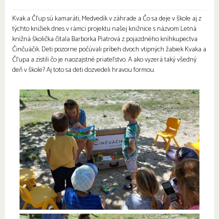
Kvak a Čľup sú kamaráti, Medvedík v záhrade a Čo sa deje v škole aj z
týchto knižiek dnes v rámci projektu našej knižnice s názvom Letná
knižná školička čítala Barborka Piatrová z pojazdného kníhkupectva
Činčuáčik. Deti pozorne počúvali príbeh dvoch vtipných žabiek Kvaka a
Čľupa a zistili čo je naozajstné priateľstvo. A ako vyzerá taký všedný
deň v škole? Aj toto sa deti dozvedeli hravou formou.