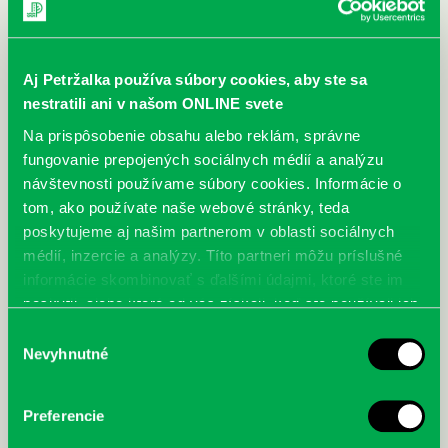
Aj Petržalka používa súbory cookies, aby ste sa
nestratili ani v našom ONLINE svete
Na prispôsobenie obsahu alebo reklám, správne
fungovanie prepojených sociálnych médií a analýzu
návštevnosti používame súbory cookies. Informácie o
tom, ako používate naše webové stránky, teda
poskytujeme aj našim partnerom v oblasti sociálnych
médií, inzercie a analýzy. Títo partneri môžu príslušné
informácie skombinovať s ďalšími údajmi, ktoré ste im
poskytli, alebo ktoré od vás získali, keď ste používali ich
služby.
Výber
Nevyhnutné
súhlasu
Preferencie