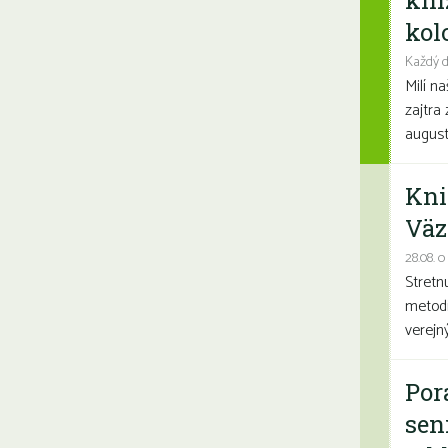
kni
kolo
Každý d
Milí n
zajtra 
august
Kni
Väz
28.08. o
Stretn
metodi
verejn
Por
sen