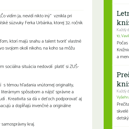
Let
 vidím ja, nevidí nikto iný“ vznikla pri
kni
alské súzvuky Ferka Urbánka, ktorej 32. ročník
Každý d
10
,
Vavi
 ktorí majú snahu a talent tvoriť vlastné
Počas 
 vo svojom okolí nikoho, na koho sa môžu
Knižni
a mene
ým sociálna situácia nedovolí platiť si ZUŠ-
Pre
kni
tí s témou hľadania vnútornej originality,
m literárnym spôsobom a nájsť správne a
Každý d
Vyšehr
udí . Kreativita sa dá v deťoch podporovať aj
Prečít
cujú a dopĺňajú invenčné a originálne
skvelé
detský
ý samosprávny kraj.