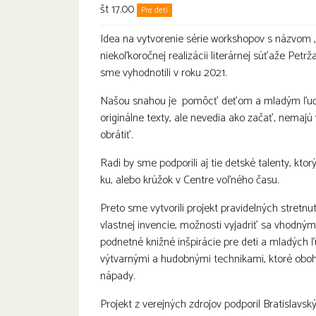
št 17.00
Pre deti
Idea na vytvorenie série workshopov s názvom „Čo
niekoľkoročnej realizácii literárnej súťaže Petrž
sme vyhodnotili v roku 2021.
Našou snahou je pomôcť deťom a mladým ľuďom,
originálne texty, ale nevedia ako začať, nemajú
obrátiť.
Radi by sme podporili aj tie detské talenty, ktor
ku, alebo krúžok v Centre voľného času.
Preto sme vytvorili projekt pravidelných stretnu
vlastnej invencie, možnosti vyjadriť sa vhodný
podnetné knižné inšpirácie pre deti a mladých ľ
výtvarnými a hudobnými technikami, ktoré oboha
nápady.
Projekt z verejných zdrojov podporil Bratislavsk