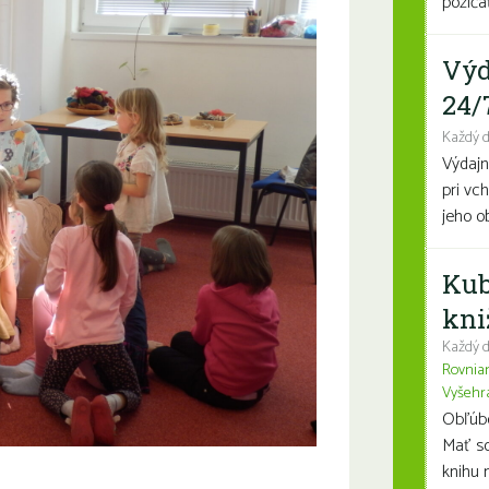
požičať
Výd
24/
Každý 
Výdajn
pri vc
jeho o
Kub
kni
Každý d
Rovnia
Vyšehr
Obľúben
Mať so
knihu n