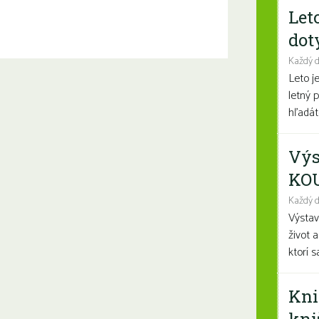
Let
dot
Každý 
Leto j
letný 
hľadáte
Výs
KO
Každý d
Výsta
život 
ktorí 
Kni