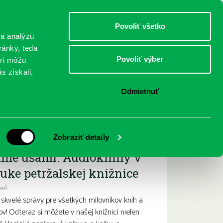
DETI
MLÁDEŽ
DOSPELÍ
Povoliť všetko
 a analýzu
ránky, teda
Povoliť výber
eri môžu
NICI
FEDINOVA
KONTAKTY
s získali,
Odmietnuť
ižšie podujatia
Zobraziť detaily
ame ušami. Audioknihy v
uke petržalskej knižnice
deň
kvelé správy pre všetkých milovníkov kníh a
ov! Odteraz si môžete v našej knižnici nielen