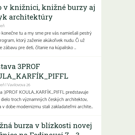
o v knižnici, knižné burzy aj
yk architektúry
deň
e konečne tu a my sme pre vás namiešali pestrý
program, ktorý zaženie akúkoľvek nudu. Či už
 zábavu pre deti, čítanie na kúpalisko ...
tava 3PROF
ULA_KARFÍK_PIFFL
eň | Vavilovova 26
va 3PROF KOULA_KARFÍK_PIFFL predstavuje
a dielo troch významných českých architektov,
sa v dobe modernizmu stali zakladateľmi archite...
žná burza v blízkosti novej