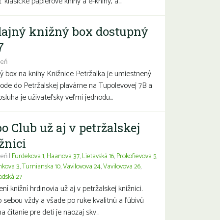
 klasické papierové knihy a e-knihy, a...
ajný knižný box dostupný
7
deň
ý box na knihy Knižnice Petržalka je umiestnený
hode do Petržalskej plavárne na Tupolevovej 7B a
bsluha je užívateľsky veľmi jednodu...
o Club už aj v petržalskej
žnici
eň |
Furdekova 1
,
Haanova 37
,
Lietavská 16
,
Prokofievova 5
,
nkova 3
,
Turnianska 10
,
Vavilovova 24
,
Vavilovova 26
,
adská 27
í knižní hrdinovia už aj v petržalskej knižnici.
 sebou vždy a všade po ruke kvalitnú a ľúbivú
a čítanie pre deti je naozaj skv...