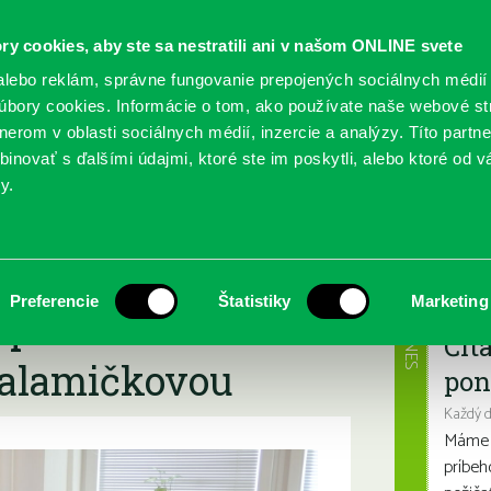
ry cookies, aby ste sa nestratili ani v našom ONLINE svete
lebo reklám, správne fungovanie prepojených sociálnych médií
bory cookies. Informácie o tom, ako používate naše webové st
erom v oblasti sociálnych médií, inzercie a analýzy. Títo partn
GY
SLUŽBY
PODUJATIA
POBOČKY
O KNIŽ
inovať s ďalšími údajmi, ktoré ste im poskytli, alebo ktoré od vá
y.
kreatívneho písania pre deti s lektorkou Miriam Halamičkovou
nikto iný – kurz
Najbl
Preferencie
Štatistiky
Marketing
pre deti s
DNES
Čít
Halamičkovou
pon
Každý 
Máme s
príbeh