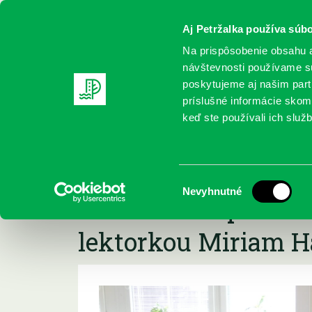
Aj Petržalka používa súbo
Na prispôsobenie obsahu a
návštevnosti používame sú
poskytujeme aj našim partn
REGISTRUJTE SA
ONLINE KATALÓ
príslušné informácie skomb
keď ste používali ich služb
Domov
Podujatia
Čo vidím ja, nevidí nikto iný – kurz 
Čo vidím ja, nevidí 
Výber
Nevyhnutné
kreatívneho písania 
súhlasu
lektorkou Miriam 