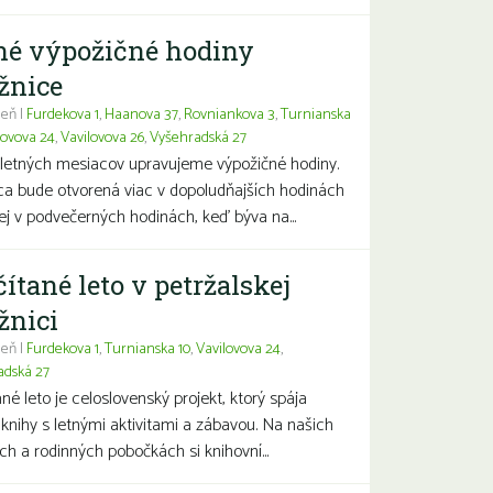
né výpožičné hodiny
žnice
eň |
Furdekova 1
,
Haanova 37
,
Rovniankova 3
,
Turnianska
lovova 24
,
Vavilovova 26
,
Vyšehradská 27
letných mesiacov upravujeme výpožičné hodiny.
ca bude otvorená viac v dopoludňajších hodinách
j v podvečerných hodinách, keď býva na...
čítané leto v petržalskej
žnici
eň |
Furdekova 1
,
Turnianska 10
,
Vavilovova 24
,
adská 27
ané leto je celoslovenský projekt, ktorý spája
 knihy s letnými aktivitami a zábavou. Na našich
ch a rodinných pobočkách si knihovní...