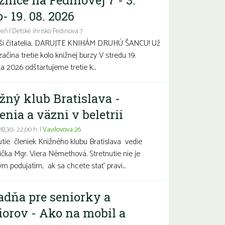
žnice na Fedinovej 7 - 3.
- 19. 08. 2026
eň | Detské ihrisko Fedinova 7
aši čitatelia, DARUJTE KNIHÁM DRUHÚ ŠANCU! Už
začína tretie kolo knižnej burzy V stredu 19.
a 2026 odštartujeme tretie k...
žný klub Bratislava -
enia a väzni v beletrii
 18,30- 22,00 h. |
Vavilovova 26
utie členiek Knižného klubu Bratislava vedie
čka Mgr. Viera Némethová. Stretnutie nie je
ým podujatím, ak sa chcete stať pravi...
adňa pre seniorky a
iorov - Ako na mobil a