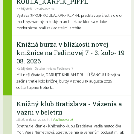
KOULA_KARFÍK_PIFFL
Každý deň | Vavilovova 26
Výstava 3PROF KOULA_KARFÍK_PIFFL predstavuje život a dielo
troch významných českých architektov, ktorí sa v dobe
modernizmu stali zakladateľmi archite...
Knižná burza v blízkosti novej
knižnice na Fedinovej 7 - 3. kolo- 19.
08. 2026
Každý deň | Detské ihrisko Fedinova 7
Milí naši čitatelia, DARUJTE KNIHÁM DRUHÚ ŠANCU! Už zajtra
začína tretie kolo knižnej burzy V stredu 19. augusta 2026
odštartujeme tretie k...
Knižný klub Bratislava - Väzenia a
väzni v beletrii
28.08. o 18,30- 22,00 h. |
Vavilovova 26
Stretnutie členiek Knižného klubu Bratislava vedie metodička
Mgr. Viera Némethová. Stretnutie nie je verejným podujatím, ak