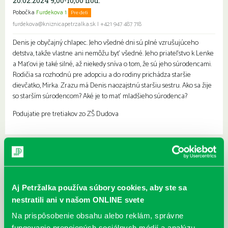
20.02.2024 9,00-10,00 hod.
Pobočka
Furdekova 1
Pre deti
furdekova@kniznicapetrzalka.sk
|
+421 947 487 718
Denis je obyčajný chlapec. Jeho všedné dni sú plné vzrušujúceho
detstva, takže vlastne ani nemôžu byť všedné. Jeho priateľstvo k Lenke
a Maťovi je také silné, až niekedy sníva o tom, že sú jeho súrodencami.
Rodičia sa rozhodnú pre adopciu a do rodiny prichádza staršie
dievčatko, Mirka. Zrazu má Denis naozajstnú staršiu sestru. Ako sa žije
so starším súrodencom? Aké je to mať mladšieho súrodenca?
Podujatie pre tretiakov zo ZŠ Dudova
Najbližšie podujatia
Čítame ušami. Audioknihy v
DNES
ponuke petržalskej knižnice
Aj Petržalka používa súbory cookies, aby ste sa
Každý deň
nestratili ani v našom ONLINE svete
Máme skvelé správy pre všetkých milovníkov kníh a príbehov!
Na prispôsobenie obsahu alebo reklám, správne
Odteraz si môžete v našej knižnici nielen požičať klasické
fungovanie prepojených sociálnych médií a analýzu