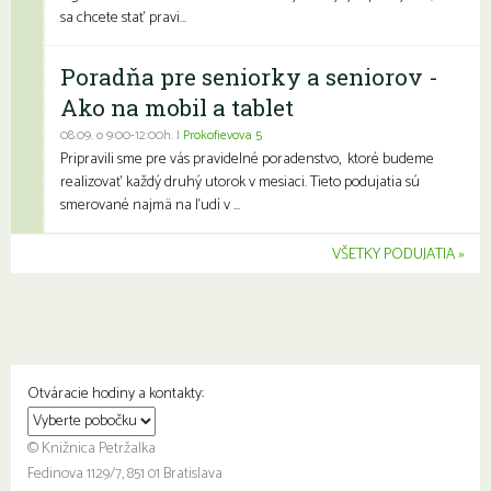
sa chcete stať pravi...
Poradňa pre seniorky a seniorov -
Ako na mobil a tablet
08.09. o 9:00-12:00h. |
Prokofievova 5
Pripravili sme pre vás pravidelné poradenstvo, ktoré budeme
realizovať každý druhý utorok v mesiaci. Tieto podujatia sú
smerované najmä na ľudí v ...
VŠETKY PODUJATIA
Otváracie hodiny a kontakty:
© Knižnica Petržalka
Fedinova 1129/7, 851 01 Bratislava