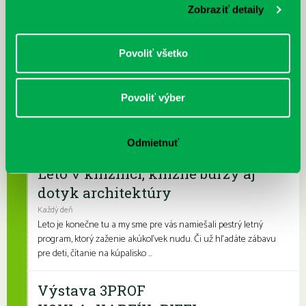
Počas letných mesiacov upravujeme výpožičné hodiny. Knižnica
Zobraziť detaily
bude otvorená viac v dopoludňajších hodinách a menej v
podvečerných hodinách, keď býva na...
Povoliť všetko
Prečítané leto v petržalskej knižnici
Každý deň |
Furdekova 1
,
Turnianska 10
,
Vavilovova 24
,
Vyšehradská 27
Povoliť výber
Prečítané leto je celoslovenský projekt, ktorý spája skvelé knihy s
letnými aktivitami a zábavou. Na našich detských a rodinných
pobočkách si knihovní...
Odmietnuť
Leto v knižnici, knižné burzy aj
dotyk architektúry
Každý deň
Leto je konečne tu a my sme pre vás namiešali pestrý letný
program, ktorý zaženie akúkoľvek nudu. Či už hľadáte zábavu
pre deti, čítanie na kúpalisko ...
Výstava 3PROF