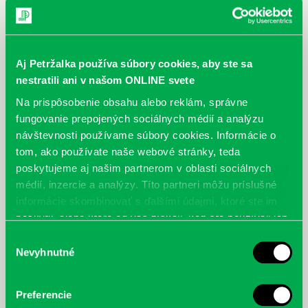
Aj Petržalka používa súbory cookies, aby ste sa
nestratili ani v našom ONLINE svete
Na prispôsobenie obsahu alebo reklám, správne
fungovanie prepojených sociálnych médií a analýzu
návštevnosti používame súbory cookies. Informácie o
tom, ako používate naše webové stránky, teda
poskytujeme aj našim partnerom v oblasti sociálnych
médií, inzercie a analýzy. Títo partneri môžu príslušné
informácie skombinovať s ďalšími údajmi, ktoré ste im
poskytli, alebo ktoré od vás získali, keď ste používali ich
služby.
Výber
Nevyhnutné
súhlasu
Preferencie