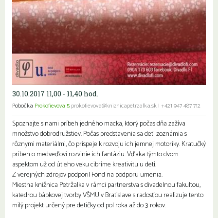
30.10.2017 11,00 - 11,40 hod.
Pobočka
Prokofievova 5
prokofievova@kniznicapetrzalka.sk
|
+421 947 487 712
Spoznajte s nami príbeh jedného macka, ktorý počas dňa zažíva
množstvo dobrodružstiev. Počas predstavenia sa deti zoznámia s
rôznymi materiálmi, čo prispeje k rozvoju ich jemnej motoriky. Kratučký
príbeh o medveďovi rozvinie ich fantáziu. Vďaka týmto dvom
aspektom už od útleho veku cibríme kreativitu u detí.
Z verejných zdrojov podporil Fond na podporu umenia.
Miestna knižnica Petržalka v rámci partnerstva s divadelnou fakultou,
katedrou bábkovej tvorby VŠMU v Bratislave s radosťou realizuje tento
milý projekt určený pre detičky od pol roka až do 3 rokov.