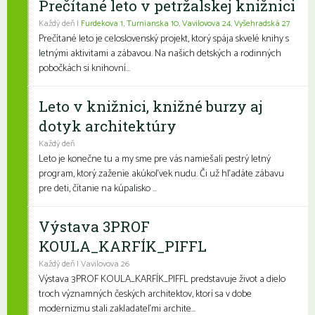
Prečítané leto v petržalskej knižnici
Každý deň |
Furdekova 1
,
Turnianska 10
,
Vavilovova 24
,
Vyšehradská 27
Prečítané leto je celoslovenský projekt, ktorý spája skvelé knihy s
letnými aktivitami a zábavou. Na našich detských a rodinných
pobočkách si knihovní...
Leto v knižnici, knižné burzy aj
dotyk architektúry
Každý deň
Leto je konečne tu a my sme pre vás namiešali pestrý letný
program, ktorý zaženie akúkoľvek nudu. Či už hľadáte zábavu
pre deti, čítanie na kúpalisko ...
Výstava 3PROF
KOULA_KARFÍK_PIFFL
Každý deň | Vavilovova 26
Výstava 3PROF KOULA_KARFÍK_PIFFL predstavuje život a dielo
troch významných českých architektov, ktorí sa v dobe
modernizmu stali zakladateľmi archite...