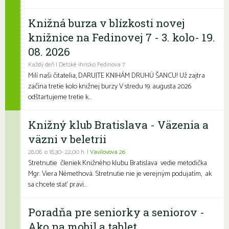
Knižná burza v blízkosti novej
knižnice na Fedinovej 7 - 3. kolo- 19.
08. 2026
Každý deň | Detské ihrisko Fedinova 7
Milí naši čitatelia, DARUJTE KNIHÁM DRUHÚ ŠANCU! Už zajtra
začína tretie kolo knižnej burzy V stredu 19. augusta 2026
odštartujeme tretie k...
Knižný klub Bratislava - Väzenia a
väzni v beletrii
28.08. o 18,30- 22,00 h. |
Vavilovova 26
Stretnutie členiek Knižného klubu Bratislava vedie metodička
Mgr. Viera Némethová. Stretnutie nie je verejným podujatím, ak
sa chcete stať pravi...
Poradňa pre seniorky a seniorov -
Ako na mobil a tablet