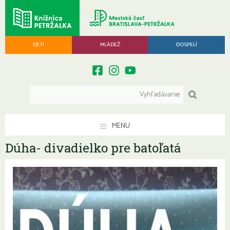
DETI
MLÁDEŽ
DOSPELÍ
MENU
Dúha- divadielko pre batoľatá