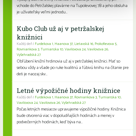
vchode do Petržalskej plavárne na Tupolevovej 7B a jeho obsluha
je užívateľsky veľmi jednodu...
Kubo Club už aj v petržalskej
knižnici
Každý deň |
Furdekova 1
,
Haanova 37
,
Lietavská 16
,
Prokofievova 5
,
Rovniankova 3
,
Turnianska 10
,
Vavilovova 24
,
Vavilovova 26
,
Vyšehradská 27
Obľúbení knižní hrdinovia už aj v petržalskej knižnici. Mať so
sebou vždy a všade po ruke kvalitnú a ľúbivú knihu na čítanie pre
deti je naozaj skv...
Letné výpožičné hodiny knižnice
Každý deň |
Furdekova 1
,
Haanova 37
,
Rovniankova 3
,
Turnianska 10
,
Vavilovova 24
,
Vavilovova 26
,
Vyšehradská 27
Počas letných mesiacov upravujeme výpožičné hodiny. Knižnica
bude otvorená viac v dopoludňajších hodinách a menej v
podvečerných hodinách, keď býva na...