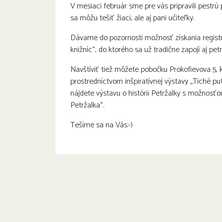
V mesiaci február sme pre vás pripravili pestrú
sa môžu tešiť žiaci, ale aj pani učiteľky.
Dávame do pozornosti možnosť získania regist
knižníc“, do ktorého sa už tradične zapojí aj pet
Navštíviť tiež môžete pobočku Prokofievova 5, 
prostredníctvom inšpiratívnej výstavy „Tiché p
nájdete výstavu o histórii Petržalky s možnosťo
Petržalka“.
Tešíme sa na Vás:-)