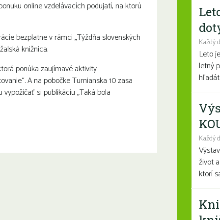
 ponuku online vzdelávacích podujatí, na ktorú
Let
dot
rácie bezplatne v rámci „Týždňa slovenských
Každý 
ržalská knižnica.
Leto j
letný 
ktorá ponúka zaujímavé aktivity
hľadáte
utovanie“. A na pobočke Turnianska 10 zasa
u vypožičať si publikáciu „Taká bola
Výs
KO
Každý d
Výsta
život 
ktorí 
Kni