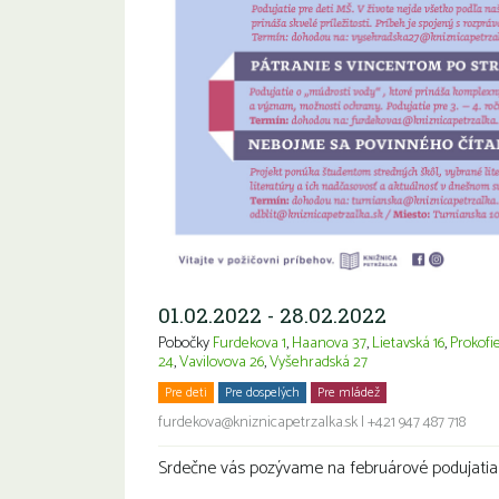
01.02.2022 - 28.02.2022
Pobočky
Furdekova 1
,
Haanova 37
,
Lietavská 16
,
Prokofi
24
,
Vavilovova 26
,
Vyšehradská 27
Pre deti
Pre dospelých
Pre mládež
Rodiny s deťmi
furdekova@kniznicapetrzalka.sk
|
+421 947 487 718
Srdečne vás pozývame na februárové podujatia p