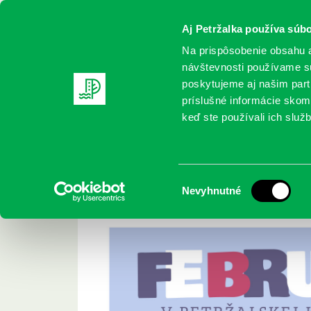
Aj Petržalka používa súbo
Na prispôsobenie obsahu a
návštevnosti používame sú
poskytujeme aj našim partn
REGISTRUJTE SA
ONLINE KATALÓ
príslušné informácie skomb
keď ste používali ich služb
Domov
Podujatia
Február v knižnici
Február v knižnici
Výber
Nevyhnutné
súhlasu