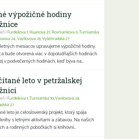
né výpožičné hodiny
žnice
eň |
Furdekova 1
,
Haanova 37
,
Rovniankova 3
,
Turnianska
lovova 24
,
Vavilovova 26
,
Vyšehradská 27
letných mesiacov upravujeme výpožičné hodiny.
ca bude otvorená viac v dopoludňajších hodinách
j v podvečerných hodinách, keď býva na...
čítané leto v petržalskej
žnici
eň |
Furdekova 1
,
Turnianska 10
,
Vavilovova 24
,
adská 27
ané leto je celoslovenský projekt, ktorý spája
 knihy s letnými aktivitami a zábavou. Na našich
ch a rodinných pobočkách si knihovní...