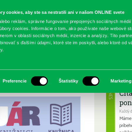
ry cookies, aby ste sa nestratili ani v našom ONLINE svete
lebo reklám, správne fungovanie prepojených sociálnych médií
bory cookies. Informácie o tom, ako používate naše webové st
erom v oblasti sociálnych médií, inzercie a analýzy. Títo partn
GY
SLUŽBY
PODUJATIA
POBOČKY
O KNIŽ
inovať s ďalšími údajmi, ktoré ste im poskytli, alebo ktoré od vá
y.
Najbl
Preferencie
Štatistiky
Marketing
DNES
Čít
pon
Každý 
Máme s
príbeh