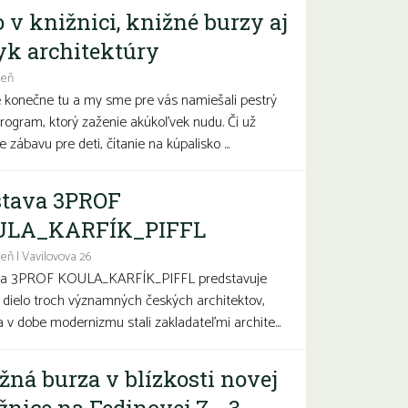
o v knižnici, knižné burzy aj
yk architektúry
deň
e konečne tu a my sme pre vás namiešali pestrý
program, ktorý zaženie akúkoľvek nudu. Či už
 zábavu pre deti, čítanie na kúpalisko ...
tava 3PROF
ULA_KARFÍK_PIFFL
eň | Vavilovova 26
va 3PROF KOULA_KARFÍK_PIFFL predstavuje
a dielo troch významných českých architektov,
sa v dobe modernizmu stali zakladateľmi archite...
žná burza v blízkosti novej