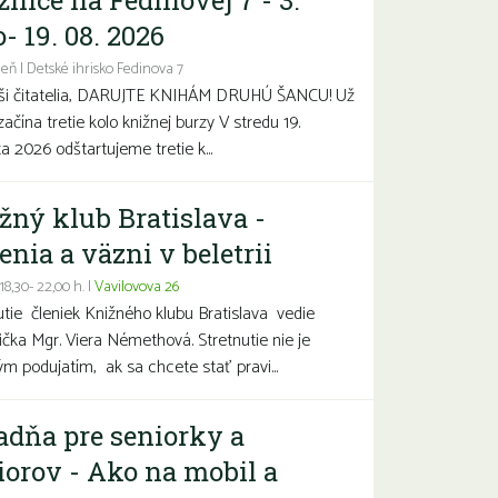
žnice na Fedinovej 7 - 3.
- 19. 08. 2026
eň | Detské ihrisko Fedinova 7
aši čitatelia, DARUJTE KNIHÁM DRUHÚ ŠANCU! Už
začína tretie kolo knižnej burzy V stredu 19.
a 2026 odštartujeme tretie k...
žný klub Bratislava -
enia a väzni v beletrii
 18,30- 22,00 h. |
Vavilovova 26
utie členiek Knižného klubu Bratislava vedie
čka Mgr. Viera Némethová. Stretnutie nie je
ým podujatím, ak sa chcete stať pravi...
adňa pre seniorky a
iorov - Ako na mobil a