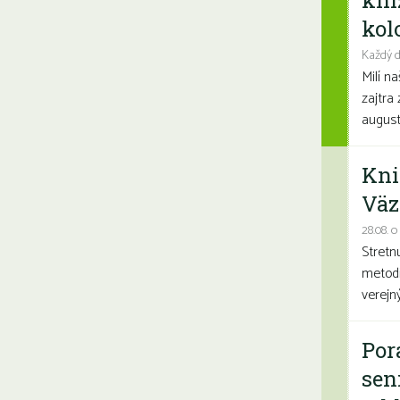
kni
kolo
Každý d
Milí n
zajtra 
august
Kni
Väz
28.08. o
Stretn
metodi
verejn
Por
sen