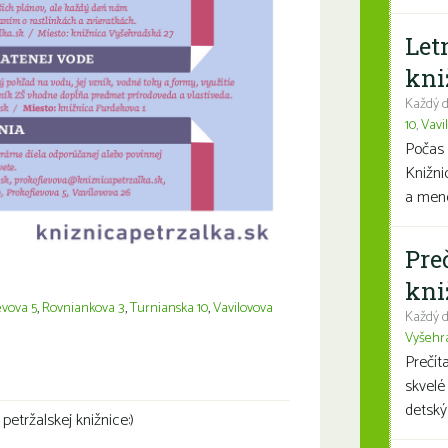
Let
kni
Každý d
10
,
Vavi
Počas 
Knižni
a mene
Pre
kni
evova 5
,
Rovniankova 3
,
Turnianska 10
,
Vavilovova
Každý d
Vyšehr
Seniori
Prečít
skvelé
detský
etržalskej knižnice:)