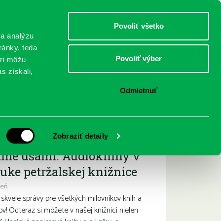
DETI
MLÁDEŽ
DOSPELÍ
Povoliť všetko
 a analýzu
ránky, teda
Povoliť výber
eri môžu
NICI
FEDINOVA
KONTAKTY
s získali,
Odmietnuť
ižšie podujatia
Zobraziť detaily
ame ušami. Audioknihy v
uke petržalskej knižnice
deň
kvelé správy pre všetkých milovníkov kníh a
ov! Odteraz si môžete v našej knižnici nielen