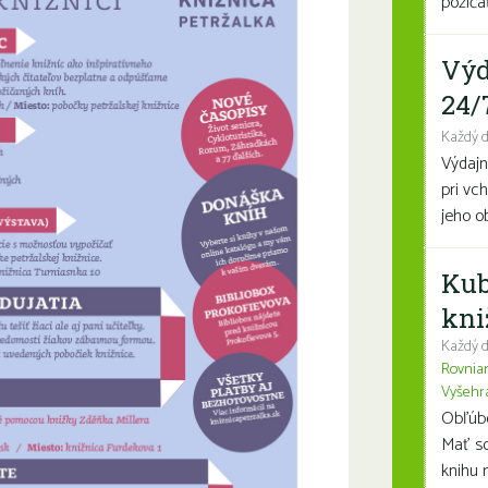
požičať
Výd
24/
Každý 
Výdajn
pri vc
jeho o
Kub
kni
Každý d
Rovnia
Vyšehr
Obľúben
Mať so
knihu n