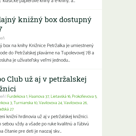
 klasické papierové knihy a e-knihy, a...
ajný knižný box dostupný
7
deň
ý box na knihy Knižnice Petržalka je umiestnený
hode do Petržalskej plavárne na Tupolevovej 7B a
bsluha je užívateľsky veľmi jednodu...
o Club už aj v petržalskej
žnici
eň |
Furdekova 1
,
Haanova 37
,
Lietavská 16
,
Prokofievova 5
,
nkova 3
,
Turnianska 10
,
Vavilovova 24
,
Vavilovova 26
,
adská 27
í knižní hrdinovia už aj v petržalskej knižnici.
 sebou vždy a všade po ruke kvalitnú a ľúbivú
a čítanie pre deti je naozaj skv...