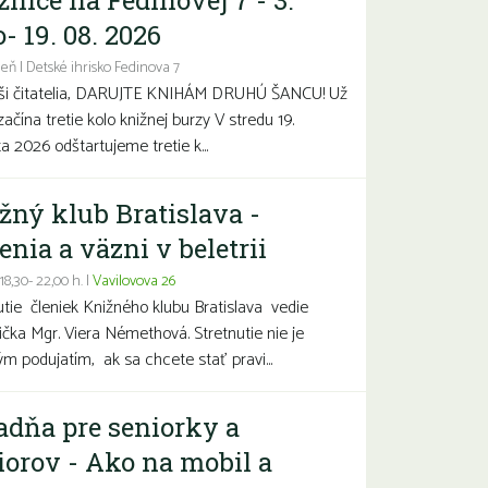
žnice na Fedinovej 7 - 3.
- 19. 08. 2026
eň | Detské ihrisko Fedinova 7
aši čitatelia, DARUJTE KNIHÁM DRUHÚ ŠANCU! Už
začína tretie kolo knižnej burzy V stredu 19.
a 2026 odštartujeme tretie k...
žný klub Bratislava -
enia a väzni v beletrii
 18,30- 22,00 h. |
Vavilovova 26
utie členiek Knižného klubu Bratislava vedie
čka Mgr. Viera Némethová. Stretnutie nie je
ým podujatím, ak sa chcete stať pravi...
adňa pre seniorky a
iorov - Ako na mobil a