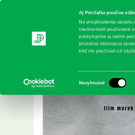
Aj Petržalka používa súbo
Na prispôsobenie obsahu a
návštevnosti používame sú
poskytujeme aj našim partn
REGISTRUJTE SA
ONLINE KATALÓ
príslušné informácie skomb
keď ste používali ich služb
Domov
Podujatia
Kinedok v knižnici – „+-90“
Kinedok v knižnici 
Výber
Nevyhnutné
súhlasu