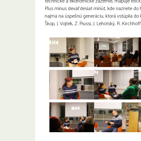
technické a ekonomické zázemie, mapuje etick
Plus mínus deväťdesiat minút, kde nazriete do 
najmä na úspešnú generáciu, ktorá vstúpila do k
Škop, J. Vojtek, Z. Piussi, J. Lehotský, R. Kirchhoff