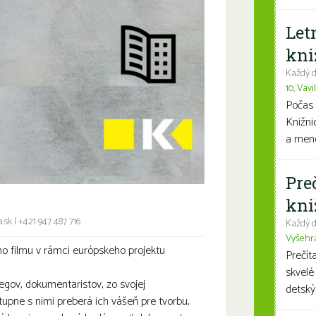
Let
kni
Každý d
10
,
Vavi
Počas 
Knižni
a mene
Pre
kni
.sk
|
+421 947 487 716
Každý d
Vyšehr
 filmu v rámci európskeho projektu
Prečít
skvelé
gov, dokumentaristov, zo svojej
detský
tupne s nimi preberá ich vášeň pre tvorbu,