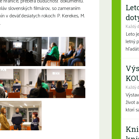
é hranice, preberá budúcnosť dokumentu.
Let
hláv slovenských filmárov, so zameraním
ín v deväťdesiatych rokoch: P. Kerekes, M.
dot
.
Každý 
Leto j
letný 
hľadáte
Výs
KO
Každý d
Výsta
život 
ktorí 
Kni