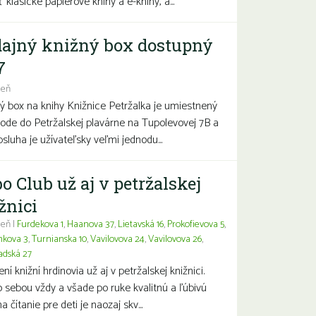
 klasické papierové knihy a e-knihy, a...
ajný knižný box dostupný
7
deň
ý box na knihy Knižnice Petržalka je umiestnený
hode do Petržalskej plavárne na Tupolevovej 7B a
bsluha je užívateľsky veľmi jednodu...
o Club už aj v petržalskej
žnici
eň |
Furdekova 1
,
Haanova 37
,
Lietavská 16
,
Prokofievova 5
,
nkova 3
,
Turnianska 10
,
Vavilovova 24
,
Vavilovova 26
,
adská 27
í knižní hrdinovia už aj v petržalskej knižnici.
 sebou vždy a všade po ruke kvalitnú a ľúbivú
a čítanie pre deti je naozaj skv...