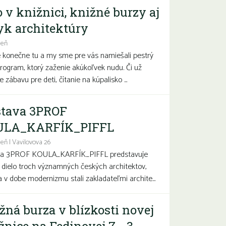
o v knižnici, knižné burzy aj
yk architektúry
deň
e konečne tu a my sme pre vás namiešali pestrý
program, ktorý zaženie akúkoľvek nudu. Či už
 zábavu pre deti, čítanie na kúpalisko ...
tava 3PROF
ULA_KARFÍK_PIFFL
eň | Vavilovova 26
va 3PROF KOULA_KARFÍK_PIFFL predstavuje
a dielo troch významných českých architektov,
sa v dobe modernizmu stali zakladateľmi archite...
žná burza v blízkosti novej