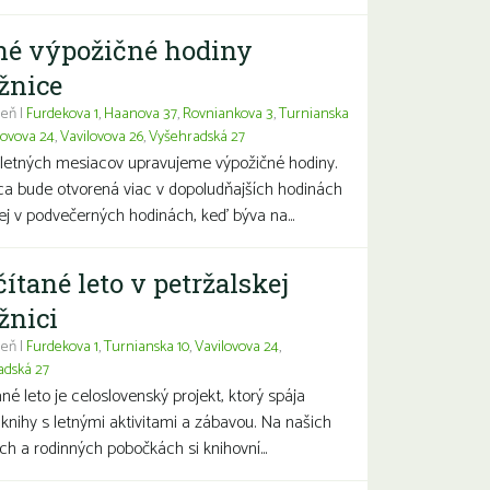
né výpožičné hodiny
žnice
eň |
Furdekova 1
,
Haanova 37
,
Rovniankova 3
,
Turnianska
lovova 24
,
Vavilovova 26
,
Vyšehradská 27
letných mesiacov upravujeme výpožičné hodiny.
ca bude otvorená viac v dopoludňajších hodinách
j v podvečerných hodinách, keď býva na...
čítané leto v petržalskej
žnici
eň |
Furdekova 1
,
Turnianska 10
,
Vavilovova 24
,
adská 27
ané leto je celoslovenský projekt, ktorý spája
 knihy s letnými aktivitami a zábavou. Na našich
ch a rodinných pobočkách si knihovní...