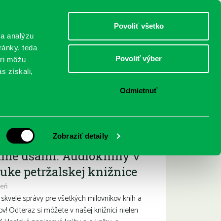
DETI
MLÁDEŽ
DOSPELÍ
Povoliť všetko
 a analýzu
ránky, teda
Povoliť výber
eri môžu
NICI
FEDINOVA
KONTAKTY
s získali,
Odmietnuť
ižšie podujatia
Zobraziť detaily
ame ušami. Audioknihy v
uke petržalskej knižnice
deň
kvelé správy pre všetkých milovníkov kníh a
ov! Odteraz si môžete v našej knižnici nielen