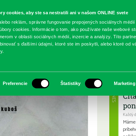
ry cookies, aby ste sa nestratili ani v našom ONLINE svete
lebo reklám, správne fungovanie prepojených sociálnych médií
bory cookies. Informácie o tom, ako používate naše webové st
erom v oblasti sociálnych médií, inzercie a analýzy. Títo partn
GY
SLUŽBY
PODUJATIA
POBOČKY
O KNIŽ
inovať s ďalšími údajmi, ktoré ste im poskytli, alebo ktoré od vá
y.
– „+-90“
Najbl
Preferencie
Štatistiky
Marketing
DNES
Čít
pon
Každý 
Máme s
príbeh