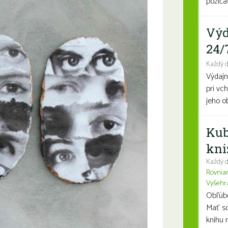
požičať
Výd
24/
Každý 
Výdajn
pri vc
jeho o
Kub
kni
Každý d
Rovnia
Vyšehr
Obľúben
Mať so
knihu n