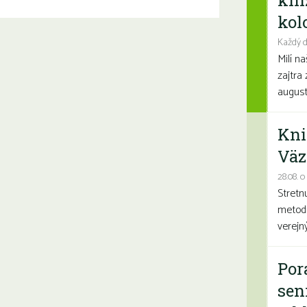
kni
kolo
Každý d
Milí n
zajtra 
august
Kni
Väz
28.08. o
Stretn
metodi
verejn
Por
sen