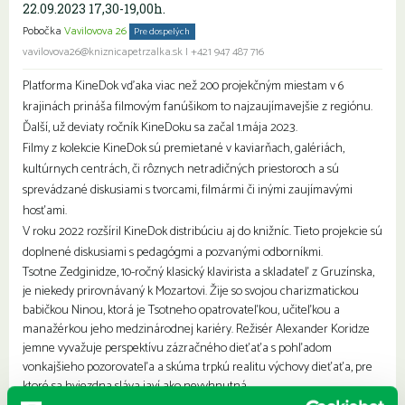
22.09.2023 17,30-19,00h.
Pobočka
Vavilovova 26
Pre dospelých
vavilovova26@kniznicapetrzalka.sk
|
+421 947 487 716
Platforma KineDok vďaka viac než 200 projekčným miestam v 6
krajinách prináša filmovým fanúšikom to najzaujímavejšie z regiónu.
Ďalší, už deviaty ročník KineDoku sa začal 1.mája 2023.
Filmy z kolekcie KineDok sú premietané v kaviarňach, galériách,
kultúrnych centrách, či rôznych netradičných priestoroch a sú
sprevádzané diskusiami s tvorcami, filmármi či inými zaujímavými
hosťami.
V roku 2022 rozšíril KineDok distribúciu aj do knižníc. Tieto projekcie sú
doplnené diskusiami s pedagógmi a pozvanými odborníkmi.
Tsotne Zedginidze, 10-ročný klasický klavirista a skladateľ z Gruzínska,
je niekedy prirovnávaný k Mozartovi. Žije so svojou charizmatickou
babičkou Ninou, ktorá je Tsotneho opatrovateľkou, učiteľkou a
manažérkou jeho medzinárodnej kariéry. Režisér Alexander Koridze
jemne vyvažuje perspektívu zázračného dieťaťa s pohľadom
vonkajšieho pozorovateľa a skúma trpkú realitu výchovy dieťaťa, pre
ktoré sa hviezdna sláva javí ako nevyhnutná.