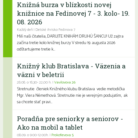
Knižná burza v blízkosti novej
knižnice na Fedinovej 7 - 3. kolo- 19.
08. 2026
Každý deň | Detské ihrisko Fedinova 7
Milí naši čitatelia, DARUJTE KNIHÁM DRUHÚ ŠANCU! Už zajtra
začína tretie kolo knižnej burzy V stredu 19. augusta 2026
odštartujeme tretie k...
Knižný klub Bratislava - Väzenia a
väzni v beletrii
28.08. o 18,30- 22,00 h. |
Vavilovova 26
Stretnutie členiek Knižného klubu Bratislava vedie metodička
Mgr. Viera Némethová. Stretnutie nie je verejným podujatím, ak
sa chcete stať pravi...
Poradňa pre seniorky a seniorov -
Ako na mobil a tablet
08.09. o 9:00-12:00h. |
Prokofievova 5