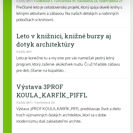
Každý deň |
Furdekova 1
,
Turnianska 10
,
Vavilovova 24
,
Vyšehradská 27
Prečítané leto je celoslovenský projekt, ktorý spája skvelé knihy s
letnými aktivitami a zábavou. Na našich detských a rodinných
pobočkách si knihovní...
Leto v knižnici, knižné burzy aj
dotyk architektúry
Každý deň
Leto je konečne tu a my sme pre vás namiešali pestrý letný
program, ktorý zaženie akúkoľvek nudu. Či už hľadáte zábavu
pre deti, čítanie na kúpalisko ...
Výstava 3PROF
KOULA_KARFÍK_PIFFL
Každý deň | Vavilovova 26
Výstava 3PROF KOULA_KARFÍK_PIFFL predstavuje život a dielo
troch významných českých architektov, ktorí sa v dobe
modernizmu stali zakladateľmi archite...