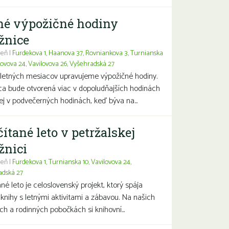
né výpožičné hodiny
žnice
eň |
Furdekova 1
,
Haanova 37
,
Rovniankova 3
,
Turnianska
lovova 24
,
Vavilovova 26
,
Vyšehradská 27
letných mesiacov upravujeme výpožičné hodiny.
ca bude otvorená viac v dopoludňajších hodinách
j v podvečerných hodinách, keď býva na...
čítané leto v petržalskej
žnici
eň |
Furdekova 1
,
Turnianska 10
,
Vavilovova 24
,
adská 27
ané leto je celoslovenský projekt, ktorý spája
 knihy s letnými aktivitami a zábavou. Na našich
ch a rodinných pobočkách si knihovní...