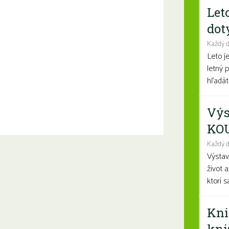
Let
dot
Každý 
Leto j
letný 
hľadáte
Výs
KO
Každý d
Výsta
život 
ktorí 
Kni