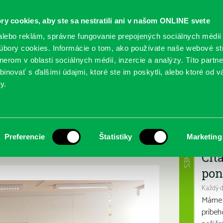
ry cookies, aby ste sa nestratili ani v našom ONLINE svete
lebo reklám, správne fungovanie prepojených sociálnych médií
bory cookies. Informácie o tom, ako používate naše webové st
erom v oblasti sociálnych médií, inzercie a analýzy. Títo partn
GY
SLUŽBY
PODUJATIA
POBOČKY
O KNIŽ
inovať s ďalšími údajmi, ktoré ste im poskytli, alebo ktoré od vá
y.
2020
ená od 13. mája
Najbl
Preferencie
Štatistiky
Marketing
DNES
Čít
pon
Každý 
Máme s
príbeh