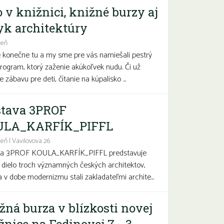
o v knižnici, knižné burzy aj
yk architektúry
deň
e konečne tu a my sme pre vás namiešali pestrý
program, ktorý zaženie akúkoľvek nudu. Či už
 zábavu pre deti, čítanie na kúpalisko ...
tava 3PROF
ULA_KARFÍK_PIFFL
eň | Vavilovova 26
va 3PROF KOULA_KARFÍK_PIFFL predstavuje
a dielo troch významných českých architektov,
sa v dobe modernizmu stali zakladateľmi archite...
žná burza v blízkosti novej