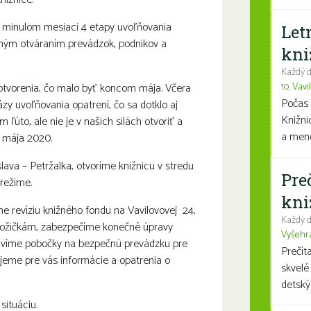
 v minulom mesiaci 4 etapy uvoľňovania
Let
upným otváraním prevádzok, podnikov a
kni
Každý d
10
,
Vavi
 otvorenia, čo malo byť koncom mája. Včera
Počas 
ázy uvoľňovania opatrení, čo sa dotklo aj
Knižni
 ľúto, ale nie je v našich silách otvoriť a
a mene
 mája 2020.
lava – Petržalka, otvoríme knižnicu v stredu
Pre
režime.
kni
e revíziu knižného fondu na Vavilovovej 24,
Každý d
požičkám, zabezpečíme konečné úpravy
Vyšehr
pravíme pobočky na bezpečnú prevádzku pre
Prečít
jeme pre vás informácie a opatrenia o
skvelé
detský
situáciu.