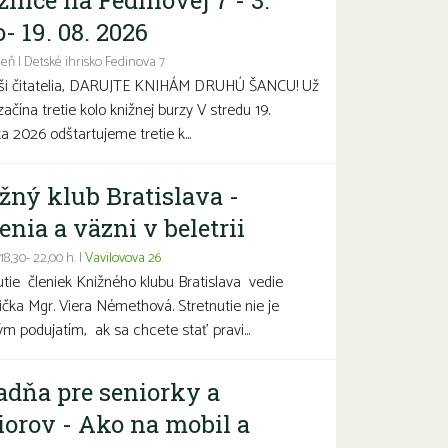
žnice na Fedinovej 7 - 3.
- 19. 08. 2026
eň | Detské ihrisko Fedinova 7
aši čitatelia, DARUJTE KNIHÁM DRUHÚ ŠANCU! Už
začína tretie kolo knižnej burzy V stredu 19.
a 2026 odštartujeme tretie k...
žný klub Bratislava -
enia a väzni v beletrii
 18,30- 22,00 h. |
Vavilovova 26
utie členiek Knižného klubu Bratislava vedie
čka Mgr. Viera Némethová. Stretnutie nie je
ým podujatím, ak sa chcete stať pravi...
adňa pre seniorky a
iorov - Ako na mobil a