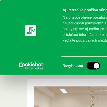
Aj Petržalka používa súbo
Na prispôsobenie obsahu a
návštevnosti používame sú
poskytujeme aj našim partn
REGISTRUJTE SA
ONLINE KATALÓ
príslušné informácie skomb
keď ste používali ich služb
Domov
Podujatia
Knižnica opäť otvorená od 13. mája 
Knižnica opäť otvor
Výber
Nevyhnutné
2020
súhlasu