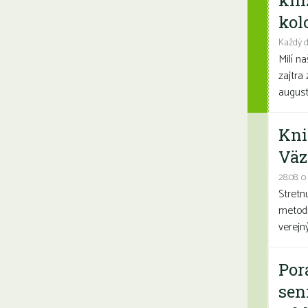
kni
kolo
Každý d
Milí n
zajtra 
august
Kni
Väz
28.08. o
Stretn
metodi
verejn
Por
sen