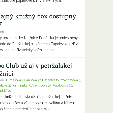
 klasické papierové knihy a e-knihy, a...
ajný knižný box dostupný
7
deň
ý box na knihy Knižnice Petržalka je umiestnený
hode do Petržalskej plavárne na Tupolevovej 7B a
bsluha je užívateľsky veľmi jednodu...
o Club už aj v petržalskej
žnici
eň |
Furdekova 1
,
Haanova 37
,
Lietavská 16
,
Prokofievova 5
,
nkova 3
,
Turnianska 10
,
Vavilovova 24
,
Vavilovova 26
,
adská 27
í knižní hrdinovia už aj v petržalskej knižnici.
 sebou vždy a všade po ruke kvalitnú a ľúbivú
a čítanie pre deti je naozaj skv...