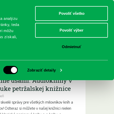
DETI
MLÁDEŽ
DOSPELÍ
Povoliť všetko
 a analýzu
ránky, teda
Povoliť výber
eri môžu
NICI
FEDINOVA
KONTAKTY
s získali,
Odmietnuť
ižšie podujatia
Zobraziť detaily
ame ušami. Audioknihy v
uke petržalskej knižnice
deň
kvelé správy pre všetkých milovníkov kníh a
ov! Odteraz si môžete v našej knižnici nielen