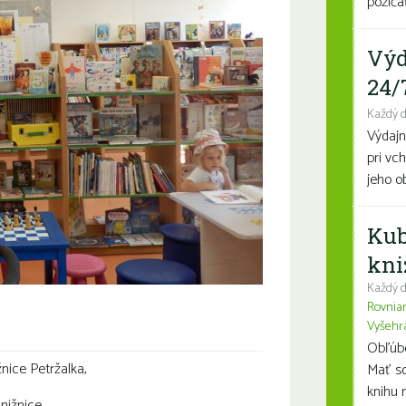
požičať
Výd
24/
Každý 
Výdajn
pri vc
jeho o
Kub
kni
Každý d
Rovnia
Vyšehr
Obľúben
ižnice Petržalka,
Mať so
knihu n
nižnice.