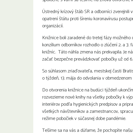
Ústredný krízový štáb SR a odborníci zverejnili
opatrení štátu proti šíreniu koronavírusu post
organizácií.
Knižnice boli zaradené do tretej fázy možného
konzílium odborníkov rozhodlo o zlúčení 2. a 3. f
knižníc. Táto náhla zmena nás prekvapila. Je nám
začať bezpečne prevádzkovať pobočky už od 6.
So súhlasom zriaďovateľa, mestskej časti Bratis
o týždeň, 13. mája do odvolania v obmedzenom 
Do otvorenia knižnice na budúci týždeň ukončím
rozvezieme nové knihy na všetky pobočky k vý
interiérov podľa hygienických predpisov a pri
všetkých návštevníkov a zamestnancov, spracu
režime pobočiek v súčasnej dobe pandémie.
Tešíme sa na vás a dúfame, že pochopíte našu 