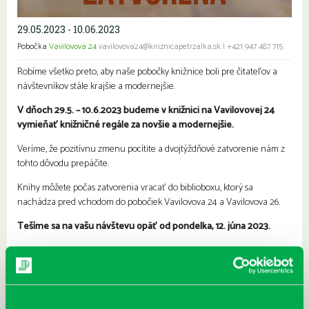
29.05.2023 - 10.06.2023
Pobočka
Vavilovova 24
vavilovova24@kniznicapetrzalka.sk
|
+421 947 487 715
Robíme všetko preto, aby naše pobočky knižnice boli pre čitateľov a
návštevníkov stále krajšie a modernejšie.
V dňoch 29.5. – 10.6.2023 budeme v knižnici na Vavilovovej 24
vymieňať knižničné regále za novšie a modernejšie.
Veríme, že pozitívnu zmenu pocítite a dvojtýždňové zatvorenie nám z
tohto dôvodu prepáčite.
Knihy môžete počas zatvorenia vracať do biblioboxu, ktorý sa
nachádza pred vchodom do pobočiek Vavilovova 24 a Vavilovova 26.
Tešíme sa na vašu návštevu opäť od pondelka, 12. júna 2023.
Ďakujeme za pochopenie.