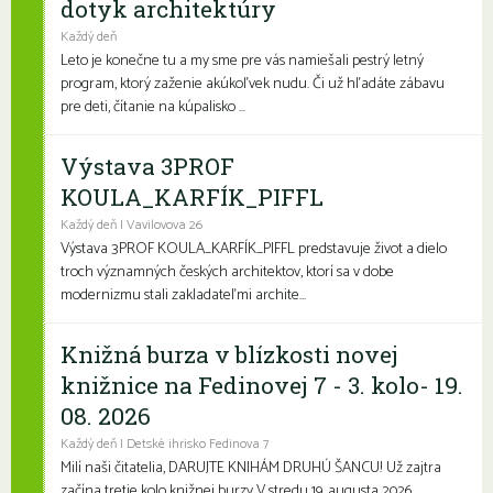
dotyk architektúry
Každý deň
Leto je konečne tu a my sme pre vás namiešali pestrý letný
program, ktorý zaženie akúkoľvek nudu. Či už hľadáte zábavu
pre deti, čítanie na kúpalisko ...
Výstava 3PROF
KOULA_KARFÍK_PIFFL
Každý deň | Vavilovova 26
Výstava 3PROF KOULA_KARFÍK_PIFFL predstavuje život a dielo
troch významných českých architektov, ktorí sa v dobe
modernizmu stali zakladateľmi archite...
Knižná burza v blízkosti novej
knižnice na Fedinovej 7 - 3. kolo- 19.
08. 2026
Každý deň | Detské ihrisko Fedinova 7
Milí naši čitatelia, DARUJTE KNIHÁM DRUHÚ ŠANCU! Už zajtra
začína tretie kolo knižnej burzy V stredu 19. augusta 2026