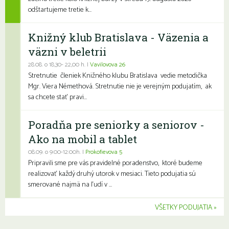
odštartujeme tretie k...
Knižný klub Bratislava - Väzenia a
väzni v beletrii
28.08. o 18,30- 22,00 h. |
Vavilovova 26
Stretnutie členiek Knižného klubu Bratislava vedie metodička
Mgr. Viera Némethová. Stretnutie nie je verejným podujatím, ak
sa chcete stať pravi...
Poradňa pre seniorky a seniorov -
Ako na mobil a tablet
08.09. o 9:00-12:00h. |
Prokofievova 5
Pripravili sme pre vás pravidelné poradenstvo, ktoré budeme
realizovať každý druhý utorok v mesiaci. Tieto podujatia sú
smerované najmä na ľudí v ...
VŠETKY PODUJATIA