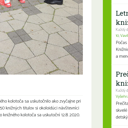
Let
kni
Každý d
10
,
Vavi
Počas 
Knižni
a mene
Pre
kni
Každý d
Vyšehr
ého kolotoča sa uskutočnilo ako zvyčajne pri
Prečít
0 knižných titulov si okoloidúci návštevníci
skvelé
lo knižného kolotoča sa uskutoční 12.8. 2020.
detský