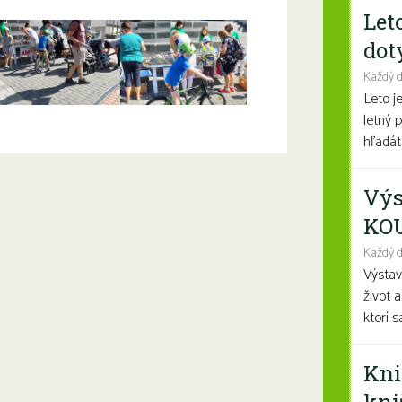
Let
dot
Každý 
Leto j
letný 
hľadáte
Výs
KO
Každý d
Výsta
život 
ktorí 
Kni