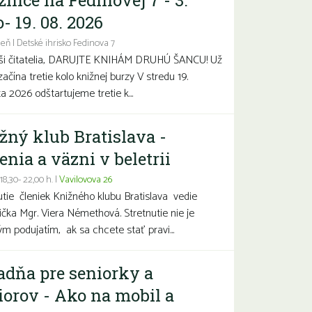
žnice na Fedinovej 7 - 3.
- 19. 08. 2026
eň | Detské ihrisko Fedinova 7
aši čitatelia, DARUJTE KNIHÁM DRUHÚ ŠANCU! Už
začína tretie kolo knižnej burzy V stredu 19.
a 2026 odštartujeme tretie k...
žný klub Bratislava -
enia a väzni v beletrii
 18,30- 22,00 h. |
Vavilovova 26
utie členiek Knižného klubu Bratislava vedie
čka Mgr. Viera Némethová. Stretnutie nie je
ým podujatím, ak sa chcete stať pravi...
adňa pre seniorky a
iorov - Ako na mobil a