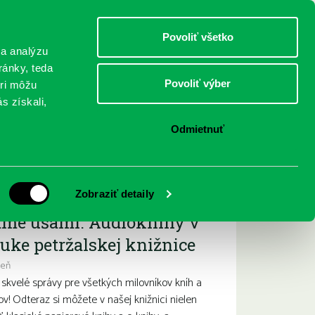
DETI
MLÁDEŽ
DOSPELÍ
Povoliť všetko
 a analýzu
ránky, teda
Povoliť výber
eri môžu
NICI
FEDINOVA
KONTAKTY
s získali,
Odmietnuť
ižšie podujatia
Zobraziť detaily
ame ušami. Audioknihy v
uke petržalskej knižnice
deň
kvelé správy pre všetkých milovníkov kníh a
ov! Odteraz si môžete v našej knižnici nielen