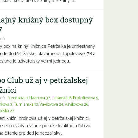
 klasické papierové knihy a e-knihy, a...
ajný knižný box dostupný
7
deň
ý box na knihy Knižnice Petržalka je umiestnený
hode do Petržalskej plavárne na Tupolevovej 7B a
bsluha je užívateľsky veľmi jednodu...
o Club už aj v petržalskej
žnici
eň |
Furdekova 1
,
Haanova 37
,
Lietavská 16
,
Prokofievova 5
,
nkova 3
,
Turnianska 10
,
Vavilovova 24
,
Vavilovova 26
,
adská 27
í knižní hrdinovia už aj v petržalskej knižnici.
 sebou vždy a všade po ruke kvalitnú a ľúbivú
a čítanie pre deti je naozaj skv...