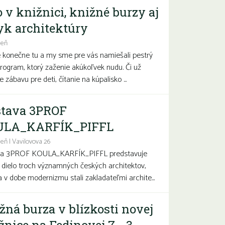
o v knižnici, knižné burzy aj
yk architektúry
deň
e konečne tu a my sme pre vás namiešali pestrý
program, ktorý zaženie akúkoľvek nudu. Či už
 zábavu pre deti, čítanie na kúpalisko ...
tava 3PROF
ULA_KARFÍK_PIFFL
eň | Vavilovova 26
va 3PROF KOULA_KARFÍK_PIFFL predstavuje
a dielo troch významných českých architektov,
sa v dobe modernizmu stali zakladateľmi archite...
žná burza v blízkosti novej