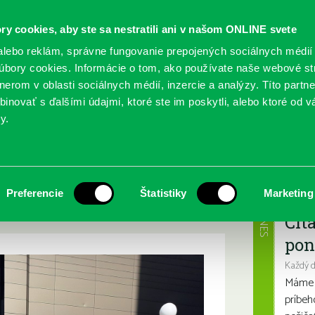
ry cookies, aby ste sa nestratili ani v našom ONLINE svete
lebo reklám, správne fungovanie prepojených sociálnych médií
bory cookies. Informácie o tom, ako používate naše webové st
erom v oblasti sociálnych médií, inzercie a analýzy. Títo partn
GY
SLUŽBY
PODUJATIA
POBOČKY
O KNIŽ
inovať s ďalšími údajmi, ktoré ste im poskytli, alebo ktoré od vá
y.
opolu
d fontánou
Najbl
Preferencie
Štatistiky
Marketing
DNES
Čít
pon
Každý 
Máme s
príbeh