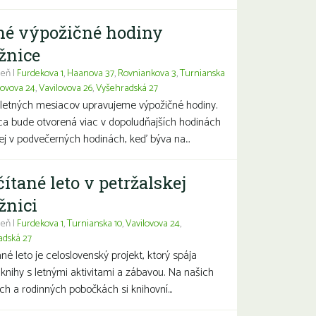
né výpožičné hodiny
žnice
eň |
Furdekova 1
,
Haanova 37
,
Rovniankova 3
,
Turnianska
lovova 24
,
Vavilovova 26
,
Vyšehradská 27
letných mesiacov upravujeme výpožičné hodiny.
ca bude otvorená viac v dopoludňajších hodinách
j v podvečerných hodinách, keď býva na...
čítané leto v petržalskej
žnici
eň |
Furdekova 1
,
Turnianska 10
,
Vavilovova 24
,
adská 27
ané leto je celoslovenský projekt, ktorý spája
 knihy s letnými aktivitami a zábavou. Na našich
ch a rodinných pobočkách si knihovní...