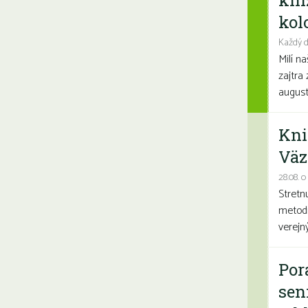
kni
kolo
Každý d
Milí n
zajtra 
august
Kni
Väz
28.08. o
Stretn
metodi
verejn
Por
sen