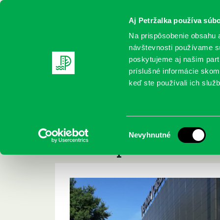
Aj Petržalka používa súbo
Na prispôsobenie obsahu a
návštevnosti používame sú
poskytujeme aj našim partn
REGISTRUJTE SA
ONLINE KATALÓ
príslušné informácie skomb
keď ste používali ich služb
Domov
Podujatia
Knižný kolotoč pred fontánou Techn
Knižný kolotoč pre
Výber
Nevyhnutné
Technopolu
súhlasu