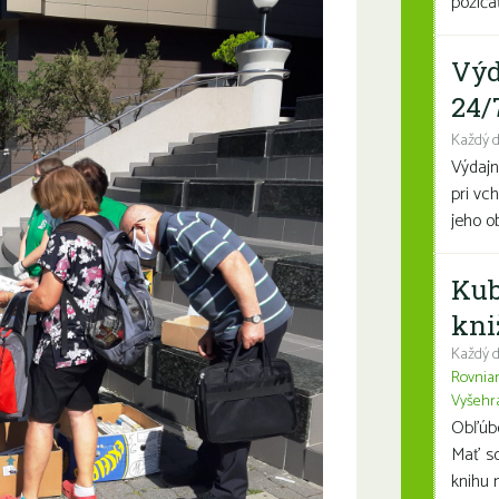
požičať
Výd
24/
Každý 
Výdajn
pri vc
jeho o
Kub
kni
Každý d
Rovnia
Vyšehr
Obľúben
Mať so
knihu n