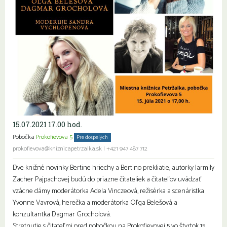
15.07.2021 17.00 hod.
Pobočka
Prokofievova 5
Pre dospelých
Seniori
prokofievova@kniznicapetrzalka.sk
|
+421 947 487 712
Dve knižné novinky Bertine hriechy a Bertino prekliatie, autorky Jarmily
Zacher Pajpachovej budú do priazne čitateliek a čitateľov uvádzať
vzácne dámy moderátorka Adela Vinczeová, režisérka a scenáristka
Yvonne Vavrová, herečka a moderátorka Oľga Belešová a
konzultantka Dagmar Grocholová.
Stretnutie s čitateľmi pred pobočkou na Prokofievovej 5 vo štvrtok 15.