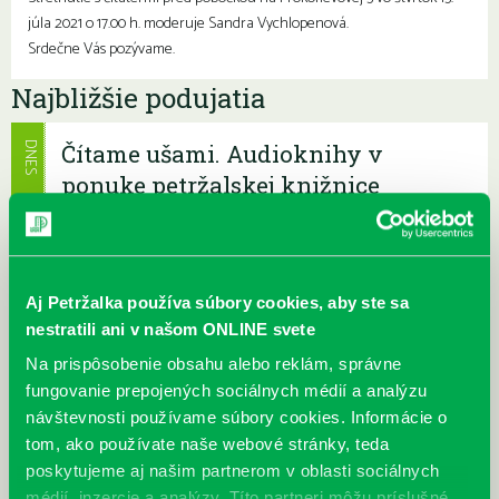
júla 2021 o 17.00 h. moderuje Sandra Vychlopenová.
Srdečne Vás pozývame.
Najbližšie podujatia
Čítame ušami. Audioknihy v
DNES
ponuke petržalskej knižnice
Každý deň
Máme skvelé správy pre všetkých milovníkov kníh a príbehov!
Odteraz si môžete v našej knižnici nielen požičať klasické
papierové knihy a e-knihy, a...
Aj Petržalka používa súbory cookies, aby ste sa
nestratili ani v našom ONLINE svete
Výdajný knižný box dostupný 24/7
Na prispôsobenie obsahu alebo reklám, správne
Každý deň
fungovanie prepojených sociálnych médií a analýzu
Výdajný box na knihy Knižnice Petržalka je umiestnený pri
vchode do Petržalskej plavárne na Tupolevovej 7B a jeho obsluha
návštevnosti používame súbory cookies. Informácie o
je užívateľsky veľmi jednodu...
tom, ako používate naše webové stránky, teda
poskytujeme aj našim partnerom v oblasti sociálnych
médií, inzercie a analýzy. Títo partneri môžu príslušné