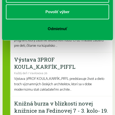
pobočkách si knihovní...
Povoliť výber
Leto v knižnici, knižné burzy aj
dotyk architektúry
Odmietnuť
Každý deň
Leto je konečne tu a my sme pre vás namiešali pestrý letný
program, ktorý zaženie akúkoľvek nudu. Či už hľadáte zábavu
pre deti, čítanie na kúpalisko ...
Výstava 3PROF
KOULA_KARFÍK_PIFFL
Každý deň | Vavilovova 26
Výstava 3PROF KOULA_KARFÍK_PIFFL predstavuje život a dielo
troch významných českých architektov, ktorí sa v dobe
modernizmu stali zakladateľmi archite...
Knižná burza v blízkosti novej
knižnice na Fedinovej 7 - 3. kolo- 19.