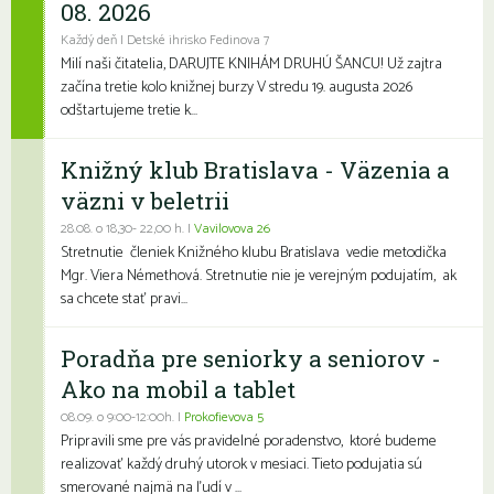
08. 2026
Každý deň | Detské ihrisko Fedinova 7
Milí naši čitatelia, DARUJTE KNIHÁM DRUHÚ ŠANCU! Už zajtra
začína tretie kolo knižnej burzy V stredu 19. augusta 2026
odštartujeme tretie k...
Knižný klub Bratislava - Väzenia a
väzni v beletrii
28.08. o 18,30- 22,00 h. |
Vavilovova 26
Stretnutie členiek Knižného klubu Bratislava vedie metodička
Mgr. Viera Némethová. Stretnutie nie je verejným podujatím, ak
sa chcete stať pravi...
Poradňa pre seniorky a seniorov -
Ako na mobil a tablet
08.09. o 9:00-12:00h. |
Prokofievova 5
Pripravili sme pre vás pravidelné poradenstvo, ktoré budeme
realizovať každý druhý utorok v mesiaci. Tieto podujatia sú
smerované najmä na ľudí v ...