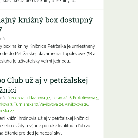
 klasické papierové knihy a e-knihy, a...
ajný knižný box dostupný
7
deň
ý box na knihy Knižnice Petržalka je umiestnený
hode do Petržalskej plavárne na Tupolevovej 7B a
bsluha je užívateľsky veľmi jednodu...
o Club už aj v petržalskej
žnici
eň |
Furdekova 1
,
Haanova 37
,
Lietavská 16
,
Prokofievova 5
,
nkova 3
,
Turnianska 10
,
Vavilovova 24
,
Vavilovova 26
,
adská 27
í knižní hrdinovia už aj v petržalskej knižnici.
 sebou vždy a všade po ruke kvalitnú a ľúbivú
a čítanie pre deti je naozaj skv...