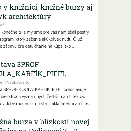
o v knižnici, knižné burzy aj
yk architektúry
deň
e konečne tu a my sme pre vás namiešali pestrý
program, ktorý zaženie akúkoľvek nudu. Či už
 zábavu pre deti, čítanie na kúpalisko ...
tava 3PROF
ULA_KARFÍK_PIFFL
eň | Vavilovova 26
va 3PROF KOULA_KARFÍK_PIFFL predstavuje
a dielo troch významných českých architektov,
sa v dobe modernizmu stali zakladateľmi archite...
žná burza v blízkosti novej