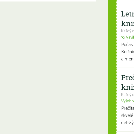
Let
kni
Každý d
10
,
Vavi
Počas 
Knižni
a mene
Pre
kni
Každý d
Vyšehr
Prečít
skvelé
detský