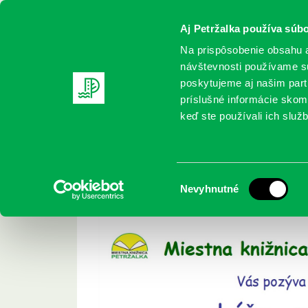
Aj Petržalka používa súbo
Na prispôsobenie obsahu a
návštevnosti používame sú
poskytujeme aj našim partn
REGISTRUJTE SA
ONLINE KATALÓ
príslušné informácie skomb
keď ste používali ich služb
Domov
Podujatia
Lážo – plážo
Lážo – plážo
Výber
Nevyhnutné
súhlasu