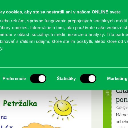
ry cookies, aby ste sa nestratili ani v našom ONLINE svete
lebo reklám, správne fungovanie prepojených sociálnych médií
bory cookies. Informácie o tom, ako používate naše webové st
erom v oblasti sociálnych médií, inzercie a analýzy. Títo partn
GY
SLUŽBY
PODUJATIA
POBOČKY
O KNIŽ
inovať s ďalšími údajmi, ktoré ste im poskytli, alebo ktoré od vá
y.
Najbl
Preferencie
Štatistiky
Marketing
DNES
Čít
pon
Každý 
Máme s
príbeh