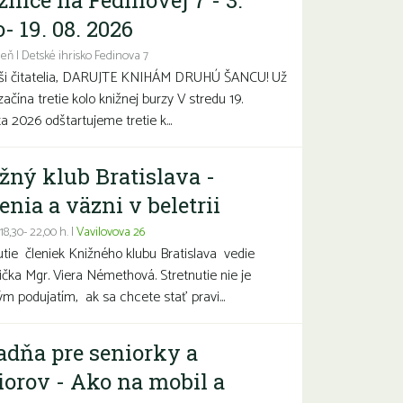
žnice na Fedinovej 7 - 3.
- 19. 08. 2026
eň | Detské ihrisko Fedinova 7
aši čitatelia, DARUJTE KNIHÁM DRUHÚ ŠANCU! Už
začína tretie kolo knižnej burzy V stredu 19.
a 2026 odštartujeme tretie k...
žný klub Bratislava -
enia a väzni v beletrii
 18,30- 22,00 h. |
Vavilovova 26
utie členiek Knižného klubu Bratislava vedie
čka Mgr. Viera Némethová. Stretnutie nie je
ým podujatím, ak sa chcete stať pravi...
adňa pre seniorky a
iorov - Ako na mobil a