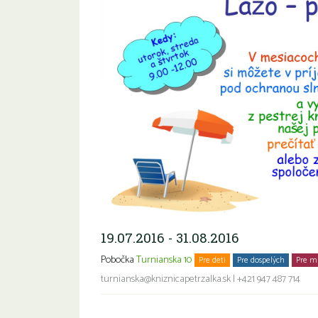
19.07.2016 - 31.08.2016
Pobočka
Turnianska 10
Pre deti
Pre dospelých
Pre m
turnianska@kniznicapetrzalka.sk
|
+421 947 487 714