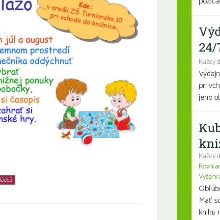
požičať
Výd
24/
Každý 
Výdajn
pri vc
jeho o
Kub
kni
Každý d
Rovnia
Vyšehr
ládež
Rodiny s deťmi
Seniori
Obľúben
Mať so
knihu n