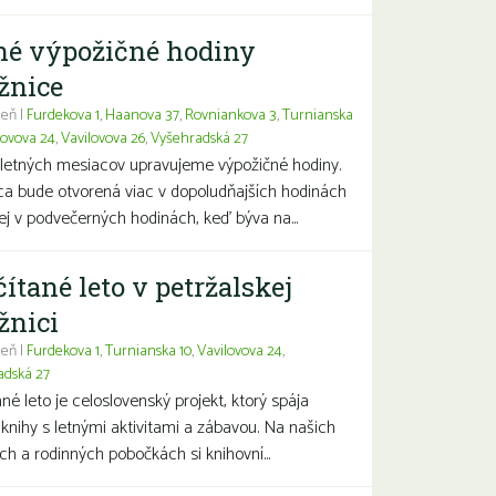
né výpožičné hodiny
žnice
eň |
Furdekova 1
,
Haanova 37
,
Rovniankova 3
,
Turnianska
lovova 24
,
Vavilovova 26
,
Vyšehradská 27
letných mesiacov upravujeme výpožičné hodiny.
ca bude otvorená viac v dopoludňajších hodinách
j v podvečerných hodinách, keď býva na...
čítané leto v petržalskej
žnici
eň |
Furdekova 1
,
Turnianska 10
,
Vavilovova 24
,
adská 27
ané leto je celoslovenský projekt, ktorý spája
 knihy s letnými aktivitami a zábavou. Na našich
ch a rodinných pobočkách si knihovní...