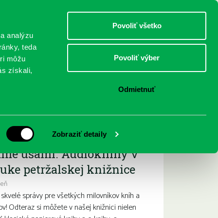
DETI
MLÁDEŽ
DOSPELÍ
Povoliť všetko
 a analýzu
ránky, teda
Povoliť výber
eri môžu
NICI
FEDINOVA
KONTAKTY
s získali,
Odmietnuť
ižšie podujatia
Zobraziť detaily
ame ušami. Audioknihy v
uke petržalskej knižnice
deň
kvelé správy pre všetkých milovníkov kníh a
ov! Odteraz si môžete v našej knižnici nielen