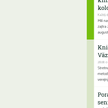
kni
kolo
Každý d
Milí n
zajtra 
august
Kni
Väz
28.08. o
Stretn
metodi
verejn
Por
sen