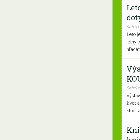
Let
dot
Každý 
Leto j
letný 
hľadáte
Výs
KO
Každý d
Výsta
život 
ktorí 
Kni