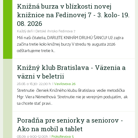
Knižná burza v blízkosti novej
knižnice na Fedinovej 7 - 3. kolo- 19.
08. 2026
Každý deň | Detské ihrisko Fedinova 7
Milí naši čitatelia, DARUJTE KNIHÁM DRUHÚ ŠANCU! Už zajtra
začína tretie kolo knižnej burzy V stredu 19. augusta 2026
odštartujeme tretie k...
Knižný klub Bratislava - Väzenia a
väzni v beletrii
28.08. o 18,30- 22,00 h. |
Vavilovova 26
Stretnutie členiek Knižného klubu Bratislava vedie metodička
Mgr. Viera Némethová. Stretnutie nie je verejným podujatím, ak
sa chcete stať pravi...
Poradňa pre seniorky a seniorov -
Ako na mobil a tablet
08.09. o 9:00-12:00h. |
Prokofievova 5