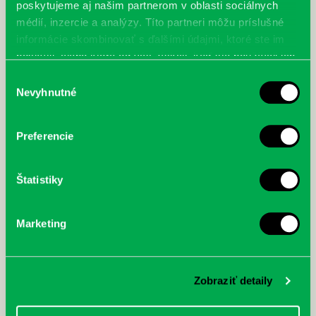
poskytujeme aj našim partnerom v oblasti sociálnych
médií, inzercie a analýzy. Títo partneri môžu príslušné
informácie skombinovať s ďalšími údajmi, ktoré ste im
poskytli, alebo ktoré od vás získali, keď ste používali ich
služby.
Výber
Nevyhnutné
súhlasu
Najbližšie podujatia
Preferencie
Čítame ušami. Audioknihy v
DNES
ponuke petržalskej knižnice
Štatistiky
Každý deň
Máme skvelé správy pre všetkých milovníkov kníh a príbehov!
Odteraz si môžete v našej knižnici nielen požičať klasické
Marketing
papierové knihy a e-knihy, a...
Výdajný knižný box dostupný 24/7
Zobraziť detaily
Každý deň
Výdajný box na knihy Knižnice Petržalka je umiestnený pri
vchode do Petržalskej plavárne na Tupolevovej 7B a jeho obsluha