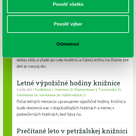
je užívateľsky veľmi jednodu...
Povoliť všetko
Kubo Club už aj v petržalskej
Povoliť výber
knižnici
Každý deň |
Furdekova 1
,
Haanova 37
,
Lietavská 16
,
Prokofievova 5
,
Rovniankova 3
,
Turnianska 10
,
Vavilovova 24
,
Vavilovova 26
,
Odmietnuť
Vyšehradská 27
Obľúbení knižní hrdinovia už aj v petržalskej knižnici. Mať so
sebou vždy a všade po ruke kvalitnú a ľúbivú knihu na čítanie pre
deti je naozaj skv...
Letné výpožičné hodiny knižnice
Každý deň |
Furdekova 1
,
Haanova 37
,
Rovniankova 3
,
Turnianska 10
,
Vavilovova 24
,
Vavilovova 26
,
Vyšehradská 27
Počas letných mesiacov upravujeme výpožičné hodiny. Knižnica
bude otvorená viac v dopoludňajších hodinách a menej v
podvečerných hodinách, keď býva na...
Prečítané leto v petržalskej knižnici