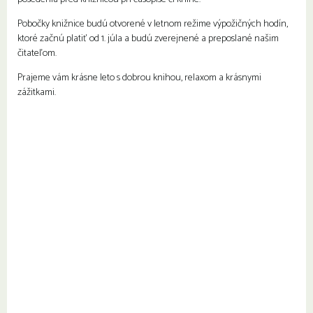
Pobočky knižnice budú otvorené v letnom režime výpožičných hodín,
ktoré začnú platiť od 1. júla a budú zverejnené a preposlané našim
čitateľom.
Prajeme vám krásne leto s dobrou knihou, relaxom a krásnymi
zážitkami.