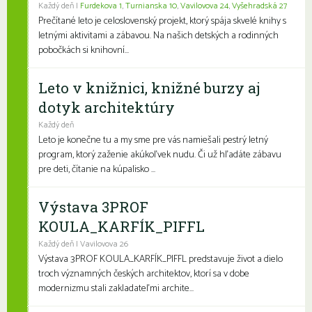
Každý deň |
Furdekova 1
,
Turnianska 10
,
Vavilovova 24
,
Vyšehradská 27
Prečítané leto je celoslovenský projekt, ktorý spája skvelé knihy s
letnými aktivitami a zábavou. Na našich detských a rodinných
pobočkách si knihovní...
Leto v knižnici, knižné burzy aj
dotyk architektúry
Každý deň
Leto je konečne tu a my sme pre vás namiešali pestrý letný
program, ktorý zaženie akúkoľvek nudu. Či už hľadáte zábavu
pre deti, čítanie na kúpalisko ...
Výstava 3PROF
KOULA_KARFÍK_PIFFL
Každý deň | Vavilovova 26
Výstava 3PROF KOULA_KARFÍK_PIFFL predstavuje život a dielo
troch významných českých architektov, ktorí sa v dobe
modernizmu stali zakladateľmi archite...