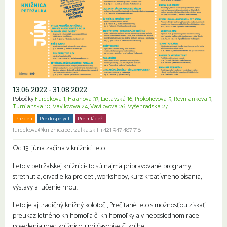
13.06.2022 - 31.08.2022
Pobočky
Furdekova 1
,
Haanova 37
,
Lietavská 16
,
Prokofievova 5
,
Rovniankova 3
,
Turnianska 10
,
Vavilovova 24
,
Vavilovova 26
,
Vyšehradská 27
Pre deti
Pre dospelých
Pre mládež
Rodiny s deťmi
Seniori
furdekova@kniznicapetrzalka.sk
|
+421 947 487 718
Od 13. júna začína v knižnici leto.
Leto v petržalskej knižnici- to sú najmä pripravované programy,
stretnutia, divadielka pre deti, workshopy, kurz kreatívneho písania,
výstavy a učenie hrou.
Leto je aj tradičný knižný kolotoč , Prečítané leto s možnosťou získať
preukaz letného knihomoľa či knihomoľky a v neposlednom rade
posedenia pred knižnicou pri časopise či knihe.