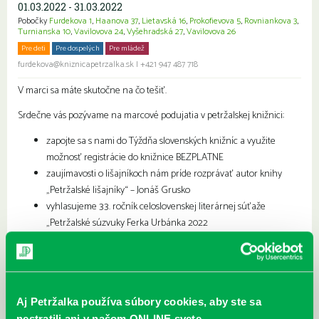
01.03.2022 - 31.03.2022
Pobočky
Furdekova 1
,
Haanova 37
,
Lietavská 16
,
Prokofievova 5
,
Rovniankova 3
,
Turnianska 10
,
Vavilovova 24
,
Vyšehradská 27
,
Vavilovova 26
Pre deti
Pre dospelých
Pre mládež
Rodiny s deťmi
Seniori
furdekova@kniznicapetrzalka.sk
|
+421 947 487 718
V marci sa máte skutočne na čo tešiť.
Srdečne vás pozývame na marcové podujatia v petržalskej knižnici:
zapojte sa s nami do Týždňa slovenských knižníc a využite
možnosť registrácie do knižnice BEZPLATNE
zaujímavosti o lišajníkoch nám príde rozprávať autor knihy
„Petržalské lišajníky“ – Jonáš Grusko
vyhlasujeme 33. ročník celoslovenskej literárnej súťaže
„Petržalské súzvuky Ferka Urbánka 2022
Tešíme sa na stretnutie s vami.
Najbližšie podujatia
Aj Petržalka používa súbory cookies, aby ste sa
Čítame ušami. Audioknihy v
DNES
nestratili ani v našom ONLINE svete