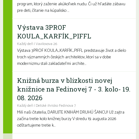
program, ktorý zaženie akúkoľvek nudu. Či už hľadáte zábavu
pre deti, čítanie na kúpalisko ...
Výstava 3PROF
KOULA_KARFÍK_PIFFL
Každý deň | Vavilovova 26
Výstava 3PROF KOULA_KARFÍK_PIFFL predstavuje život a dielo
troch významných českých architektov, ktorí sa v dobe
modernizmu stali zakladateľmi archite...
Knižná burza v blízkosti novej
knižnice na Fedinovej 7 - 3. kolo- 19.
08. 2026
Každý deň | Detské ihrisko Fedinova 7
Milí naši čitatelia, DARUJTE KNIHÁM DRUHÚ ŠANCU! Už zajtra
začína tretie kolo knižnej burzy V stredu 19. augusta 2026
odštartujeme tretie k...