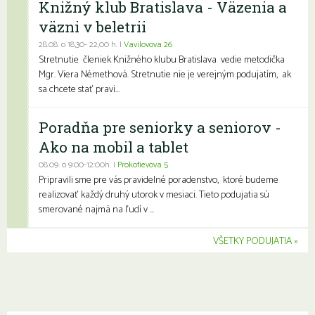
Knižný klub Bratislava - Väzenia a
väzni v beletrii
28.08. o 18,30- 22,00 h. |
Vavilovova 26
Stretnutie členiek Knižného klubu Bratislava vedie metodička
Mgr. Viera Némethová. Stretnutie nie je verejným podujatím, ak
sa chcete stať pravi...
Poradňa pre seniorky a seniorov -
Ako na mobil a tablet
08.09. o 9:00-12:00h. |
Prokofievova 5
Pripravili sme pre vás pravidelné poradenstvo, ktoré budeme
realizovať každý druhý utorok v mesiaci. Tieto podujatia sú
smerované najmä na ľudí v ...
VŠETKY PODUJATIA