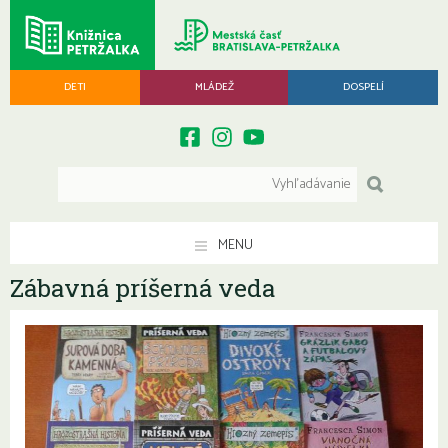
DETI
MLÁDEŽ
DOSPELÍ
MENU
Zábavná príšerná veda