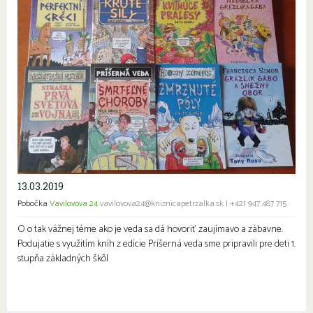
13.03.2019
Pobočka
Vavilovova 24
vavilovova24@kniznicapetrzalka.sk
|
+421 947 487 715
O o tak vážnej téme ako je veda sa dá hovoriť zaujímavo a zábavne.
Podujatie s využitím kníh z edície Príšerná veda sme pripravili pre deti 1.
stupňa základných škôl