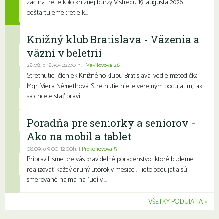
začína tretie kolo knižnej burzy V stredu 19. augusta 2026
odštartujeme tretie k...
Knižný klub Bratislava - Väzenia a
väzni v beletrii
28.08. o 18,30- 22,00 h. |
Vavilovova 26
Stretnutie členiek Knižného klubu Bratislava vedie metodička
Mgr. Viera Némethová. Stretnutie nie je verejným podujatím, ak
sa chcete stať pravi...
Poradňa pre seniorky a seniorov -
Ako na mobil a tablet
08.09. o 9:00-12:00h. |
Prokofievova 5
Pripravili sme pre vás pravidelné poradenstvo, ktoré budeme
realizovať každý druhý utorok v mesiaci. Tieto podujatia sú
smerované najmä na ľudí v ...
VŠETKY PODUJATIA