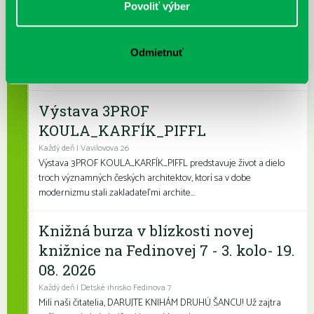
Povoliť výber
dotyk architektúry
Každý deň
Leto je konečne tu a my sme pre vás namiešali pestrý letný
Odmietnuť
program, ktorý zaženie akúkoľvek nudu. Či už hľadáte zábavu
pre deti, čítanie na kúpalisko ...
Výstava 3PROF
KOULA_KARFÍK_PIFFL
Každý deň | Vavilovova 26
Výstava 3PROF KOULA_KARFÍK_PIFFL predstavuje život a dielo
troch významných českých architektov, ktorí sa v dobe
modernizmu stali zakladateľmi archite...
Knižná burza v blízkosti novej
knižnice na Fedinovej 7 - 3. kolo- 19.
08. 2026
Každý deň | Detské ihrisko Fedinova 7
Milí naši čitatelia, DARUJTE KNIHÁM DRUHÚ ŠANCU! Už zajtra