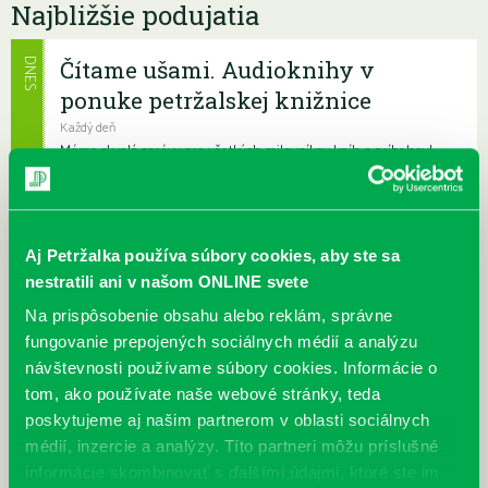
Najbližšie podujatia
Čítame ušami. Audioknihy v
DNES
ponuke petržalskej knižnice
Každý deň
Máme skvelé správy pre všetkých milovníkov kníh a príbehov!
Odteraz si môžete v našej knižnici nielen požičať klasické
papierové knihy a e-knihy, a...
Výdajný knižný box dostupný 24/7
Aj Petržalka používa súbory cookies, aby ste sa
nestratili ani v našom ONLINE svete
Každý deň
Výdajný box na knihy Knižnice Petržalka je umiestnený pri
Na prispôsobenie obsahu alebo reklám, správne
vchode do Petržalskej plavárne na Tupolevovej 7B a jeho obsluha
fungovanie prepojených sociálnych médií a analýzu
je užívateľsky veľmi jednodu...
návštevnosti používame súbory cookies. Informácie o
tom, ako používate naše webové stránky, teda
Kubo Club už aj v petržalskej
poskytujeme aj našim partnerom v oblasti sociálnych
knižnici
médií, inzercie a analýzy. Títo partneri môžu príslušné
Každý deň |
Furdekova 1
,
Haanova 37
,
Lietavská 16
,
Prokofievova 5
,
informácie skombinovať s ďalšími údajmi, ktoré ste im
Rovniankova 3
,
Turnianska 10
,
Vavilovova 24
,
Vavilovova 26
,