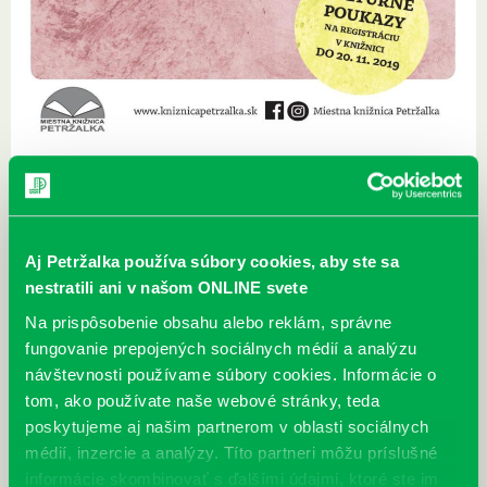
Pestrofarebný november bude nielen v prírode ale aj u nás v knižnici.
V pobočke Prokofievova otvoríme výnimočnú výstavu fotografií od
Hany Fábry, deti čakajú interaktívne popoludnia s Tvormi mesta a tiež
Aj Petržalka používa súbory cookies, aby ste sa
podvečerné čítania v pobočke Vavilovova 24.
nestratili ani v našom ONLINE svete
Nezabudnite, že do 20. novembra môžete na registráciu v knižnici
Na prispôsobenie obsahu alebo reklám, správne
využiť kultúrne poukazy.
fungovanie prepojených sociálnych médií a analýzu
návštevnosti používame súbory cookies. Informácie o
tom, ako používate naše webové stránky, teda
poskytujeme aj našim partnerom v oblasti sociálnych
médií, inzercie a analýzy. Títo partneri môžu príslušné
informácie skombinovať s ďalšími údajmi, ktoré ste im