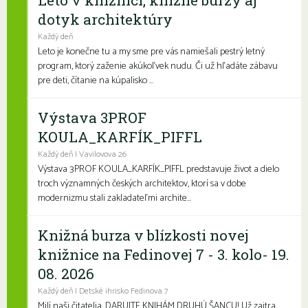
dotyk architektúry
Každý deň
Leto je konečne tu a my sme pre vás namiešali pestrý letný
program, ktorý zaženie akúkoľvek nudu. Či už hľadáte zábavu
pre deti, čítanie na kúpalisko ...
Výstava 3PROF
KOULA_KARFÍK_PIFFL
Každý deň | Vavilovova 26
Výstava 3PROF KOULA_KARFÍK_PIFFL predstavuje život a dielo
troch významných českých architektov, ktorí sa v dobe
modernizmu stali zakladateľmi archite...
Knižná burza v blízkosti novej
knižnice na Fedinovej 7 - 3. kolo- 19.
08. 2026
Každý deň | Detské ihrisko Fedinova 7
Milí naši čitatelia, DARUJTE KNIHÁM DRUHÚ ŠANCU! Už zajtra