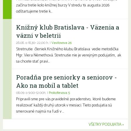
začína tretie kolo knižnej burzy V stredu 19. augusta 2026
odštartujeme tretie k...
Knižný klub Bratislava - Väzenia a
väzni v beletrii
28.08. o 18,30- 22,00 h. |
Vavilovova 26
Stretnutie členiek Knižného klubu Bratislava vedie metodička
Mgr. Viera Némethová. Stretnutie nie je verejným podujatím, ak
sa chcete stať pravi...
Poradňa pre seniorky a seniorov -
Ako na mobil a tablet
08.09. o 9:00-12:00h. |
Prokofievova 5
Pripravili sme pre vás pravidelné poradenstvo, ktoré budeme
realizovať každý druhý utorok v mesiaci. Tieto podujatia sú
smerované najmä na ľudí v ...
VŠETKY PODUJATIA