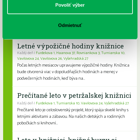
Rovniankova 3
,
Turnianska 10
,
Vavilovova 24
,
Vavilovova 26
,
Povoliť výber
Vyšehradská 27
Obľúbení knižní hrdinovia už aj v petržalskej knižnici. Mať so
sebou vždy a všade po ruke kvalitnú a ľúbivú knihu na čítanie pre
Odmietnuť
deti je naozaj skv...
Letné výpožičné hodiny knižnice
Každý deň |
Furdekova 1
,
Haanova 37
,
Rovniankova 3
,
Turnianska 10
,
Vavilovova 24
,
Vavilovova 26
,
Vyšehradská 27
Počas letných mesiacov upravujeme výpožičné hodiny. Knižnica
bude otvorená viac v dopoludňajších hodinách a menej v
podvečerných hodinách, keď býva na...
Prečítané leto v petržalskej knižnici
Každý deň |
Furdekova 1
,
Turnianska 10
,
Vavilovova 24
,
Vyšehradská 27
Prečítané leto je celoslovenský projekt, ktorý spája skvelé knihy s
letnými aktivitami a zábavou. Na našich detských a rodinných
pobočkách si knihovní...
Leto v knižnici, knižné burzy aj