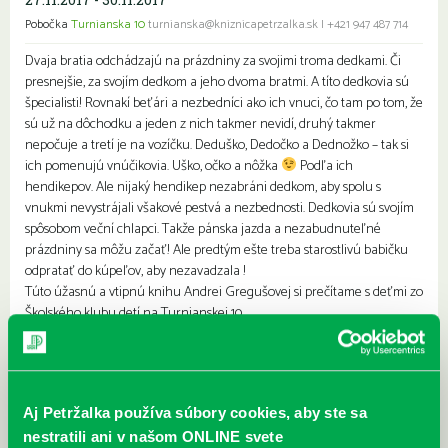
Pobočka
Turnianska 10
turnianska@kniznicapetrzalka.sk
|
+421 947 487 714
Dvaja bratia odchádzajú na prázdniny za svojimi troma dedkami. Či
presnejšie, za svojím dedkom a jeho dvoma bratmi. A títo dedkovia sú
špecialisti! Rovnakí beťári a nezbedníci ako ich vnuci, čo tam po tom, že
sú už na dôchodku a jeden z nich takmer nevidí, druhý takmer
nepočuje a tretí je na vozíčku. Deduško, Dedočko a Dednožko – tak si
ich pomenujú vnúčikovia. Uško, očko a nôžka
Podľa ich
hendikepov. Ale nijaký hendikep nezabráni dedkom, aby spolu s
vnukmi nevystrájali všakové pestvá a nezbednosti. Dedkovia sú svojím
spôsobom veční chlapci. Takže pánska jazda a nezabudnuteľné
prázdniny sa môžu začať! Ale predtým ešte treba starostlivú babičku
odpratať do kúpeľov, aby nezavadzala !
Túto úžasnú a vtipnú knihu Andrei Gregušovej si prečítame s deťmi zo
Školského klubu detí na Turnianskej 10
Najbližšie podujatia
Aj Petržalka používa súbory cookies, aby ste sa
Čítame ušami. Audioknihy v
DNES
nestratili ani v našom ONLINE svete
ponuke petržalskej knižnice