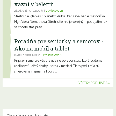
väzni v beletrii
28.08. o 18,30- 22,00 h. |
Vavilovova 26
Stretnutie členiek Knižného klubu Bratislava vedie metodička
Mgr. Viera Némethová. Stretnutie nie je verejným podujatím, ak
sa chcete stať pravi...
Poradňa pre seniorky a seniorov -
Ako na mobil a tablet
08.09. o 9:00-12:00h. |
Prokofievova 5
Pripravili sme pre vás pravidelné poradenstvo, ktoré budeme
realizovať každý druhý utorok v mesiaci. Tieto podujatia sú
smerované najmä na ľudí v ...
VŠETKY PODUJATIA
Otváracie hodiny a kontakty: