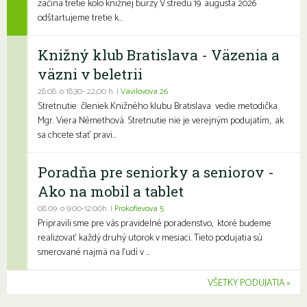
začína tretie kolo knižnej burzy V stredu 19. augusta 2026
odštartujeme tretie k...
Knižný klub Bratislava - Väzenia a
väzni v beletrii
28.08. o 18,30- 22,00 h. |
Vavilovova 26
Stretnutie členiek Knižného klubu Bratislava vedie metodička
Mgr. Viera Némethová. Stretnutie nie je verejným podujatím, ak
sa chcete stať pravi...
Poradňa pre seniorky a seniorov -
Ako na mobil a tablet
08.09. o 9:00-12:00h. |
Prokofievova 5
Pripravili sme pre vás pravidelné poradenstvo, ktoré budeme
realizovať každý druhý utorok v mesiaci. Tieto podujatia sú
smerované najmä na ľudí v ...
VŠETKY PODUJATIA