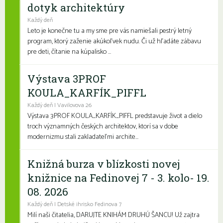
dotyk architektúry
Každý deň
Leto je konečne tu a my sme pre vás namiešali pestrý letný
program, ktorý zaženie akúkoľvek nudu. Či už hľadáte zábavu
pre deti, čítanie na kúpalisko ...
Výstava 3PROF
KOULA_KARFÍK_PIFFL
Každý deň | Vavilovova 26
Výstava 3PROF KOULA_KARFÍK_PIFFL predstavuje život a dielo
troch významných českých architektov, ktorí sa v dobe
modernizmu stali zakladateľmi archite...
Knižná burza v blízkosti novej
knižnice na Fedinovej 7 - 3. kolo- 19.
08. 2026
Každý deň | Detské ihrisko Fedinova 7
Milí naši čitatelia, DARUJTE KNIHÁM DRUHÚ ŠANCU! Už zajtra