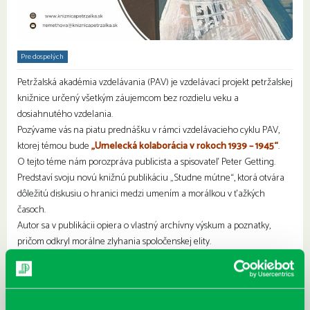
Pre dospelých
Petržalská akadémia vzdelávania (PAV) je vzdelávací projekt petržalskej
knižnice určený všetkým záujemcom bez rozdielu veku a
dosiahnutého vzdelania.
Pozývame vás na piatu prednášku v rámci vzdelávacieho cyklu PAV,
ktorej témou bude
„Umelecká kolaborácia v rokoch 1939 – 1945“
.
O tejto téme nám porozpráva publicista a spisovateľ Peter Getting.
Predstaví svoju novú knižnú publikáciu „Studne mútne“, ktorá otvára
dôležitú diskusiu o hranici medzi umením a morálkou v ťažkých
časoch.
Autor sa v publikácii opiera o vlastný archívny výskum a poznatky,
pričom odkryl morálne zlyhania spoločenskej elity.
Súčasne si všíma aj prejavy vzdoru, následky nesúhlasu a dotýka sa aj
širšieho problému umeleckej kolaborácie s totalitnými režimami v
kontexte našich moderných dejín.