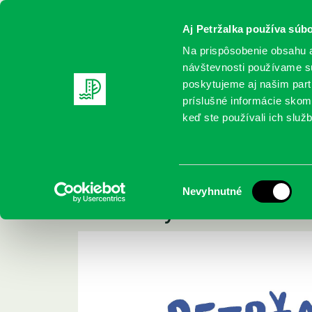
Aj Petržalka používa súbo
Na prispôsobenie obsahu a
návštevnosti používame sú
poskytujeme aj našim partn
REGISTRUJTE SA
ONLINE KATALÓ
príslušné informácie skomb
keď ste používali ich služb
Domov
Podujatia
Petržalské súzvuky Ferka Urbánka 201
Petržalské súzvuky
Výber
Nevyhnutné
2019- vyhlásenie ví
súhlasu