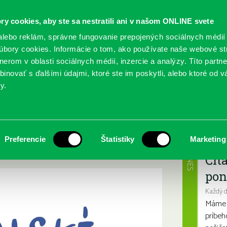
ry cookies, aby ste sa nestratili ani v našom ONLINE svete
lebo reklám, správne fungovanie prepojených sociálnych médií
bory cookies. Informácie o tom, ako používate naše webové st
erom v oblasti sociálnych médií, inzercie a analýzy. Títo partn
GY
SLUŽBY
PODUJATIA
POBOČKY
O KNIŽ
inovať s ďalšími údajmi, ktoré ste im poskytli, alebo ktoré od vá
y.
9- vyhlásenie víťazov
 Ferka Urbánka
Najbl
Preferencie
Štatistiky
Marketing
ťazov
DNES
Čít
pon
Každý 
Máme s
príbeh