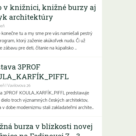
o v knižnici, knižné burzy aj
yk architektúry
deň
e konečne tu a my sme pre vás namiešali pestrý
program, ktorý zaženie akúkoľvek nudu. Či už
 zábavu pre deti, čítanie na kúpalisko ...
tava 3PROF
ULA_KARFÍK_PIFFL
eň | Vavilovova 26
va 3PROF KOULA_KARFÍK_PIFFL predstavuje
a dielo troch významných českých architektov,
sa v dobe modernizmu stali zakladateľmi archite...
žná burza v blízkosti novej