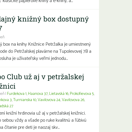
 klasické papierové knihy a e-knihy, a...
ajný knižný box dostupný
7
deň
ý box na knihy Knižnice Petržalka je umiestnený
hode do Petržalskej plavárne na Tupolevovej 7B a
bsluha je užívateľsky veľmi jednodu...
o Club už aj v petržalskej
žnici
eň |
Furdekova 1
,
Haanova 37
,
Lietavská 16
,
Prokofievova 5
,
nkova 3
,
Turnianska 10
,
Vavilovova 24
,
Vavilovova 26
,
adská 27
í knižní hrdinovia už aj v petržalskej knižnici.
 sebou vždy a všade po ruke kvalitnú a ľúbivú
a čítanie pre deti je naozaj skv...