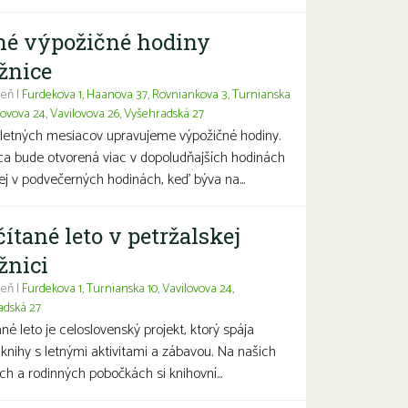
né výpožičné hodiny
žnice
eň |
Furdekova 1
,
Haanova 37
,
Rovniankova 3
,
Turnianska
lovova 24
,
Vavilovova 26
,
Vyšehradská 27
letných mesiacov upravujeme výpožičné hodiny.
ca bude otvorená viac v dopoludňajších hodinách
j v podvečerných hodinách, keď býva na...
čítané leto v petržalskej
žnici
eň |
Furdekova 1
,
Turnianska 10
,
Vavilovova 24
,
adská 27
ané leto je celoslovenský projekt, ktorý spája
 knihy s letnými aktivitami a zábavou. Na našich
ch a rodinných pobočkách si knihovní...