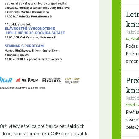
Let
kni
Každý d
10
,
Vavi
Počas 
Knižni
a mene
Pre
kni
Každý d
Vyšehr
Prečít
skvelé
ťaž, vtedy ešte iba pre žiakov petržalských
detský
a dobe, sme v tomto roku 2019 dopracovali k