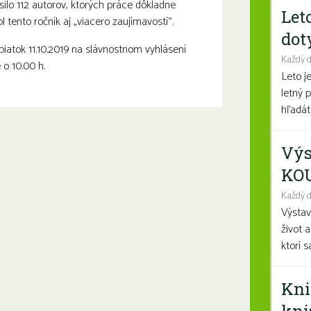
ásilo 112 autorov, ktorých práce dôkladne
Let
l tento ročník aj „viacero zaujímavostí“.
dot
iatok 11.10.2019 na slávnostnom vyhlásení
Každý 
 o 10.00 h.
Leto j
letný 
hľadáte
Výs
KO
Každý d
Výsta
život 
ktorí 
Kni