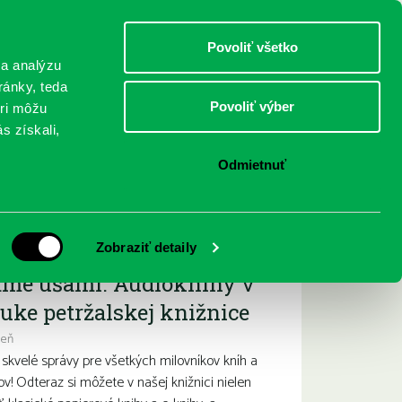
DETI
MLÁDEŽ
DOSPELÍ
Povoliť všetko
 a analýzu
ránky, teda
Povoliť výber
eri môžu
NICI
FEDINOVA
KONTAKTY
s získali,
Odmietnuť
ižšie podujatia
Zobraziť detaily
ame ušami. Audioknihy v
uke petržalskej knižnice
deň
kvelé správy pre všetkých milovníkov kníh a
ov! Odteraz si môžete v našej knižnici nielen