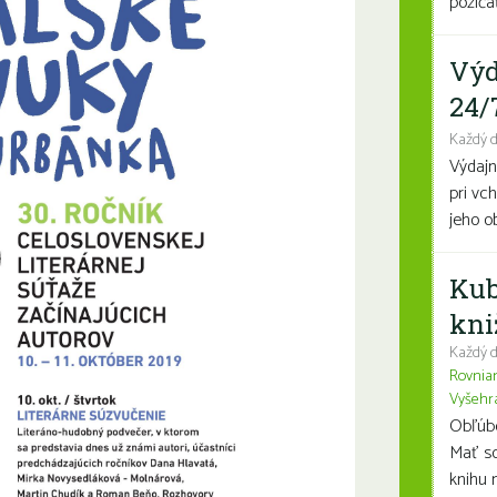
požičať
Výd
24/
Každý 
Výdajn
pri vc
jeho o
Kub
kni
Každý d
Rovnia
Vyšehr
Obľúben
Mať so
knihu n