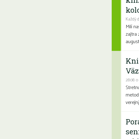
kni
kolo
Každý d
Milí n
zajtra 
august
Kni
Väz
28.08. o
Stretn
metodi
verejn
Por
sen