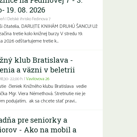
žnice na Fedinovej 7 - 3.
- 19. 08. 2026
eň | Detské ihrisko Fedinova 7
aši čitatelia, DARUJTE KNIHÁM DRUHÚ ŠANCU! Už
začína tretie kolo knižnej burzy V stredu 19.
a 2026 odštartujeme tretie k...
žný klub Bratislava -
enia a väzni v beletrii
 18,30- 22,00 h. |
Vavilovova 26
utie členiek Knižného klubu Bratislava vedie
čka Mgr. Viera Némethová. Stretnutie nie je
ým podujatím, ak sa chcete stať pravi...
adňa pre seniorky a
iorov - Ako na mobil a