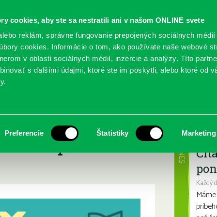
ry cookies, aby ste sa nestratili ani v našom ONLINE svete
lebo reklám, správne fungovanie prepojených sociálnych médií
bory cookies. Informácie o tom, ako používate naše webové st
erom v oblasti sociálnych médií, inzercie a analýzy. Títo partn
GY
SLUŽBY
PODUJATIA
POBOČKY
O KNIŽ
inovať s ďalšími údajmi, ktoré ste im poskytli, alebo ktoré od vá
y.
3- možnosť prihlásenia predĺžená do 10. júla 2023!
 Ferka Urbánka
Najbl
Preferencie
Štatistiky
Marketing
lásenia predĺžená
DNES
Čít
pon
Každý 
Máme s
príbeh