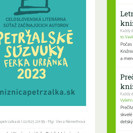
Let
kni
Každý d
10
,
Vavi
Počas 
Knižni
a mene
Pre
kni
Každý d
Vyšehr
Prečít
skvelé
detský
etrzalka.sk
|
02/625 201 89 - Mgr. Viera Némethová