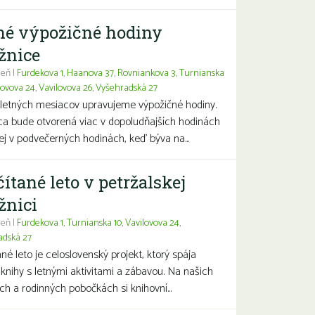
né výpožičné hodiny
žnice
eň |
Furdekova 1
,
Haanova 37
,
Rovniankova 3
,
Turnianska
lovova 24
,
Vavilovova 26
,
Vyšehradská 27
letných mesiacov upravujeme výpožičné hodiny.
ca bude otvorená viac v dopoludňajších hodinách
j v podvečerných hodinách, keď býva na...
čítané leto v petržalskej
žnici
eň |
Furdekova 1
,
Turnianska 10
,
Vavilovova 24
,
adská 27
ané leto je celoslovenský projekt, ktorý spája
 knihy s letnými aktivitami a zábavou. Na našich
ch a rodinných pobočkách si knihovní...