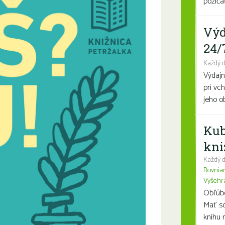
požičať
Výd
24/
Každý 
Výdajn
pri vc
jeho o
Kub
kni
Každý d
Rovnia
Vyšehr
Obľúben
Mať so
knihu n