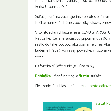
Petržalská knižnica vyhlasuje 34. ročník celoslo
Ferka Urbánka 2023.
Súťaž je určená začínajúcim, neprofesionálnym
Pošlite nám vaše básne, poviedky, ukážky z novi
V tomto roku vyhlasujeme aj
CENU STAROSTU MČ 
Petržalke. Cena je súčasťou pripomenutia 50. vý
rástlo do takej podoby, akú poznáme dnes. A
ká 
budeme hľadať vo vašej
poviedke, v rozprávk
úvahe.
Uzávierka súťaže bude 30. júna 2023.
Prihláška
určená na tlač a
štatút
súťaže
Elektronickú prihlášku nájdete
na tomto odkaze
štatút P