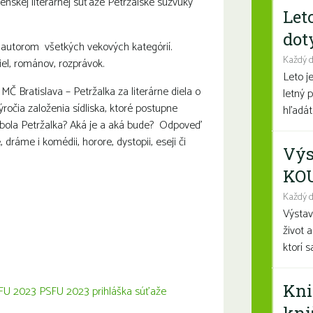
venskej literárnej súťaže Petržalské súzvuky
Let
dot
 autorom všetkých vekových kategórií.
Každý 
el, románov, rozprávok.
Leto j
Bratislava – Petržalka za literárne diela o
letný 
ročia založenia sídliska, ktoré postupne
hľadáte
bola Petržalka? A
ká je a aká bude? Odpoveď
e,
dráme i komédii, horore,
dystopii,
eseji či
Výs
KO
Každý d
Výsta
život 
ktorí 
Kni
SFU 2023
PSFU 2023 prihláška súťaže