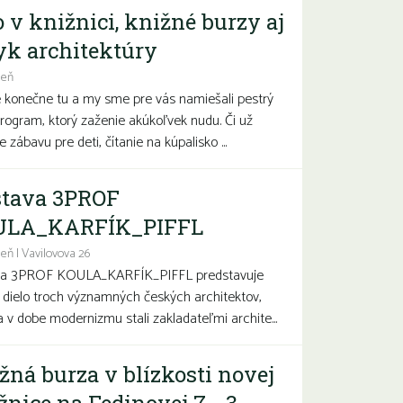
o v knižnici, knižné burzy aj
yk architektúry
deň
e konečne tu a my sme pre vás namiešali pestrý
program, ktorý zaženie akúkoľvek nudu. Či už
 zábavu pre deti, čítanie na kúpalisko ...
tava 3PROF
ULA_KARFÍK_PIFFL
eň | Vavilovova 26
va 3PROF KOULA_KARFÍK_PIFFL predstavuje
a dielo troch významných českých architektov,
sa v dobe modernizmu stali zakladateľmi archite...
žná burza v blízkosti novej