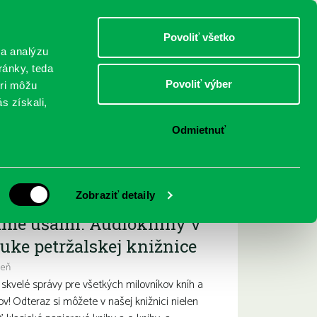
DETI
MLÁDEŽ
DOSPELÍ
Povoliť všetko
 a analýzu
ránky, teda
Povoliť výber
eri môžu
NICI
FEDINOVA
KONTAKTY
s získali,
Odmietnuť
ižšie podujatia
Zobraziť detaily
ame ušami. Audioknihy v
uke petržalskej knižnice
deň
kvelé správy pre všetkých milovníkov kníh a
ov! Odteraz si môžete v našej knižnici nielen