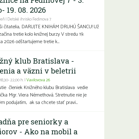
žnice na Fedinovej 7 - 3.
- 19. 08. 2026
eň | Detské ihrisko Fedinova 7
aši čitatelia, DARUJTE KNIHÁM DRUHÚ ŠANCU! Už
začína tretie kolo knižnej burzy V stredu 19.
a 2026 odštartujeme tretie k...
žný klub Bratislava -
enia a väzni v beletrii
 18,30- 22,00 h. |
Vavilovova 26
utie členiek Knižného klubu Bratislava vedie
čka Mgr. Viera Némethová. Stretnutie nie je
ým podujatím, ak sa chcete stať pravi...
adňa pre seniorky a
iorov - Ako na mobil a