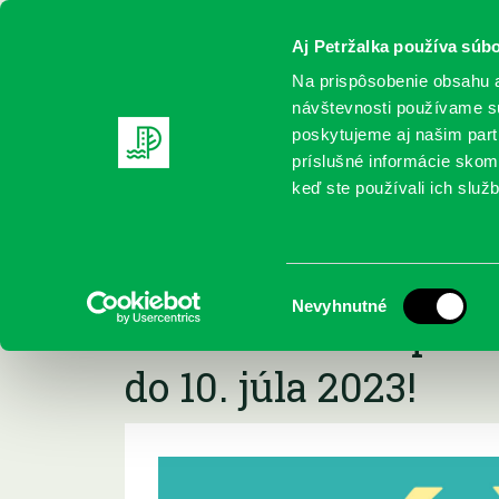
Aj Petržalka používa súbo
Na prispôsobenie obsahu a
návštevnosti používame sú
poskytujeme aj našim partn
REGISTRUJTE SA
ONLINE KATALÓ
príslušné informácie skomb
keď ste používali ich služb
Domov
Podujatia
Petržalské súzvuky Ferka Urbánka 202
Petržalské súzvuky
Výber
Nevyhnutné
2023- možnosť prih
súhlasu
do 10. júla 2023!