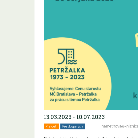
13.03.2023 - 10.07.2023
nemethova@kniznicap
Pre deti
Pre dospelých
Seniori