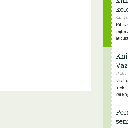
kni
kolo
Každý d
Milí n
zajtra 
august
Kni
Väz
28.08. o
Stretn
metodi
verejn
Por
sen