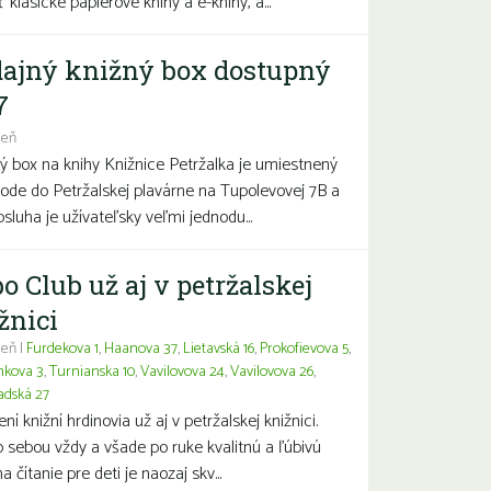
 klasické papierové knihy a e-knihy, a...
ajný knižný box dostupný
7
deň
ý box na knihy Knižnice Petržalka je umiestnený
hode do Petržalskej plavárne na Tupolevovej 7B a
bsluha je užívateľsky veľmi jednodu...
o Club už aj v petržalskej
žnici
eň |
Furdekova 1
,
Haanova 37
,
Lietavská 16
,
Prokofievova 5
,
nkova 3
,
Turnianska 10
,
Vavilovova 24
,
Vavilovova 26
,
adská 27
í knižní hrdinovia už aj v petržalskej knižnici.
 sebou vždy a všade po ruke kvalitnú a ľúbivú
a čítanie pre deti je naozaj skv...