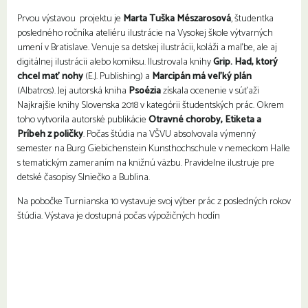
Prvou výstavou projektu je
Marta Tuška Mészarosová
, študentka
posledného ročníka ateliéru ilustrácie na Vysokej škole výtvarných
umení v Bratislave.
Venuje sa detskej ilustrácii, koláži a maľbe, ale aj
digitálnej ilustrácii alebo komiksu. Ilustrovala knihy
Grip. Had, ktorý
chcel mať nohy
(E.J. Publishing) a
Marcipán má veľký plán
(Albatros). Jej autorská kniha
Psoézia
získala ocenenie v súťaži
Najkrajšie knihy Slovenska 2018 v kategórii študentských prác. Okrem
toho vytvorila autorské publikácie
Otravné choroby, Etiketa a
Príbeh z poličky
. Počas štúdia na VŠVU absolvovala výmenný
semester na Burg Giebichenstein Kunsthochschule v nemeckom Halle
s tematickým zameraním na knižnú väzbu. Pravidelne ilustruje pre
detské časopisy Slniečko a Bublina.
Na pobočke Turnianska 10 vystavuje svoj výber prác z posledných rokov
štúdia. Výstava je dostupná počas výpožičných hodín