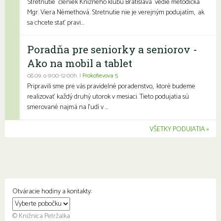
Stretnutie členiek Knižného klubu Bratislava vedie metodička
Mgr. Viera Némethová. Stretnutie nie je verejným podujatím, ak
sa chcete stať pravi...
Poradňa pre seniorky a seniorov -
Ako na mobil a tablet
08.09. o 9:00-12:00h. |
Prokofievova 5
Pripravili sme pre vás pravidelné poradenstvo, ktoré budeme
realizovať každý druhý utorok v mesiaci. Tieto podujatia sú
smerované najmä na ľudí v ...
VŠETKY PODUJATIA
Otváracie hodiny a kontakty:
© Knižnica Petržalka