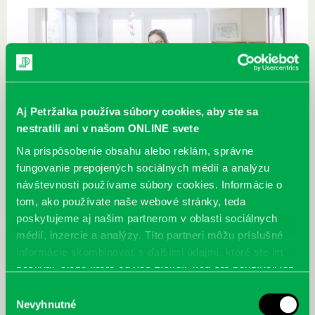
Aj Petržalka používa súbory cookies, aby ste sa
nestratili ani v našom ONLINE svete
Na prispôsobenie obsahu alebo reklám, správne
fungovanie prepojených sociálnych médií a analýzu
návštevnosti používame súbory cookies. Informácie o
tom, ako používate naše webové stránky, teda
Najbližšie podujatia
poskytujeme aj našim partnerom v oblasti sociálnych
médií, inzercie a analýzy. Títo partneri môžu príslušné
Čítame ušami. Audioknihy v
DNES
informácie skombinovať s ďalšími údajmi, ktoré ste im
poskytli, alebo ktoré od vás získali, keď ste používali ich
ponuke petržalskej knižnice
služby.
Výber
Každý deň
Nevyhnutné
Máme skvelé správy pre všetkých milovníkov kníh a príbehov!
súhlasu