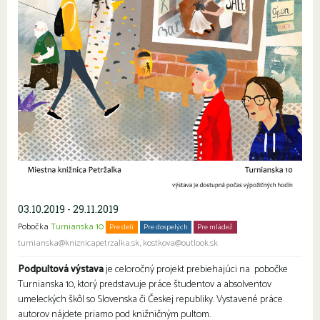
03.10.2019 - 29.11.2019
Pobočka
Turnianska 10
Pre deti
Pre dospelých
Pre mládež
Rodiny s deťmi
turnianska@kniznicapetrzalka.sk, kostkova@outlook.sk
Podpultová výstava
je celoročný projekt prebiehajúci na pobočke
Turnianska 10, ktorý predstavuje práce študentov a absolventov
umeleckých škôl so Slovenska či Českej republiky. Vystavené práce
autorov nájdete priamo pod knižničným pultom.