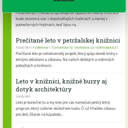
Každý deň |
Furdekova 1
,
Haanova 37
,
Rovniankova 3
,
Turnianska 10
,
Vavilovova 24
,
Vavilovova 26
,
Vyšehradská 27
Počas letných mesiacov upravujeme výpožičné hodiny. Knižnica
bude otvorená viac v dopoludňajších hodinách a menej v
podvečerných hodinách, keď býva na...
Prečítané leto v petržalskej knižnici
Každý deň |
Furdekova 1
,
Turnianska 10
,
Vavilovova 24
,
Vyšehradská 27
Prečítané leto je celoslovenský projekt, ktorý spája skvelé knihy s
letnými aktivitami a zábavou. Na našich detských a rodinných
pobočkách si knihovní...
Leto v knižnici, knižné burzy aj
dotyk architektúry
Každý deň
Leto je konečne tu a my sme pre vás namiešali pestrý letný
program, ktorý zaženie akúkoľvek nudu. Či už hľadáte zábavu
pre deti, čítanie na kúpalisko ...