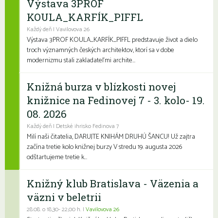
Výstava 3PROF
KOULA_KARFÍK_PIFFL
Každý deň | Vavilovova 26
Výstava 3PROF KOULA_KARFÍK_PIFFL predstavuje život a dielo
troch významných českých architektov, ktorí sa v dobe
modernizmu stali zakladateľmi archite...
Knižná burza v blízkosti novej
knižnice na Fedinovej 7 - 3. kolo- 19.
08. 2026
Každý deň | Detské ihrisko Fedinova 7
Milí naši čitatelia, DARUJTE KNIHÁM DRUHÚ ŠANCU! Už zajtra
začína tretie kolo knižnej burzy V stredu 19. augusta 2026
odštartujeme tretie k...
Knižný klub Bratislava - Väzenia a
väzni v beletrii
28.08. o 18,30- 22,00 h. |
Vavilovova 26