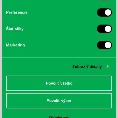
Odteraz si môžete v našej knižnici nielen požičať klasické
papierové knihy a e-knihy, a...
Preferencie
Výdajný knižný box dostupný 24/7
Každý deň
Štatistiky
Výdajný box na knihy Knižnice Petržalka je umiestnený pri
vchode do Petržalskej plavárne na Tupolevovej 7B a jeho obsluha
je užívateľsky veľmi jednodu...
Marketing
Kubo Club už aj v petržalskej
knižnici
Zobraziť detaily
Každý deň |
Furdekova 1
,
Haanova 37
,
Lietavská 16
,
Prokofievova 5
,
Rovniankova 3
,
Turnianska 10
,
Vavilovova 24
,
Vavilovova 26
,
Vyšehradská 27
Povoliť všetko
Obľúbení knižní hrdinovia už aj v petržalskej knižnici. Mať so
sebou vždy a všade po ruke kvalitnú a ľúbivú knihu na čítanie pre
deti je naozaj skv...
Povoliť výber
Letné výpožičné hodiny knižnice
Odmietnuť