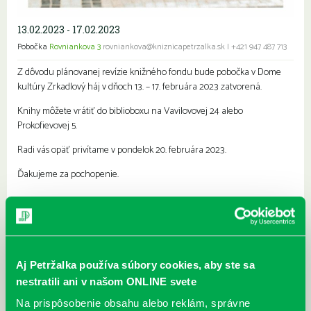
13.02.2023 - 17.02.2023
Pobočka
Rovniankova 3
rovniankova@kniznicapetrzalka.sk
|
+421 947 487 713
Z dôvodu plánovanej revízie knižného fondu bude pobočka v Dome
kultúry Zrkadlový háj v dňoch 13. – 17. februára 2023 zatvorená.
Knihy môžete vrátiť do biblioboxu na Vavilovovej 24 alebo
Prokofievovej 5.
Radi vás opäť privítame v pondelok 20. februára 2023.
Ďakujeme za pochopenie.
Najbližšie podujatia
Čítame ušami. Audioknihy v
DNES
ponuke petržalskej knižnice
Aj Petržalka používa súbory cookies, aby ste sa
nestratili ani v našom ONLINE svete
Každý deň
Máme skvelé správy pre všetkých milovníkov kníh a príbehov!
Na prispôsobenie obsahu alebo reklám, správne