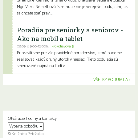
Stretnutie členiek Knižného klubu Bratislava vedie metodička
Mgr. Viera Némethová. Stretnutie nie je verejným podujatím, ak
sa chcete stať pravi...
Poradňa pre seniorky a seniorov -
Ako na mobil a tablet
08.09. o 9:00-12:00h. |
Prokofievova 5
Pripravili sme pre vás pravidelné poradenstvo, ktoré budeme
realizovať každý druhý utorok v mesiaci. Tieto podujatia sú
smerované najmä na ľudí v ...
VŠETKY PODUJATIA
Otváracie hodiny a kontakty:
© Knižnica Petržalka