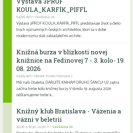
Výstava 3PROF
KOULA_KARFÍK_PIFFL
Každý deň | Vavilovova 26
Výstava 3PROF KOULA_KARFÍK_PIFFL predstavuje život a dielo
troch významných českých architektov, ktorí sa v dobe
modernizmu stali zakladateľmi archite...
Knižná burza v blízkosti novej
knižnice na Fedinovej 7 - 3. kolo- 19.
08. 2026
Každý deň | Detské ihrisko Fedinova 7
Milí naši čitatelia, DARUJTE KNIHÁM DRUHÚ ŠANCU! Už zajtra
začína tretie kolo knižnej burzy V stredu 19. augusta 2026
odštartujeme tretie k...
Knižný klub Bratislava - Väzenia a
väzni v beletrii
28.08. o 18,30- 22,00 h. |
Vavilovova 26