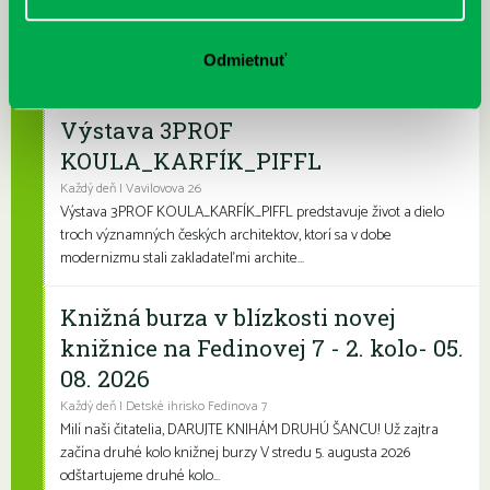
Každý deň
Leto je konečne tu a my sme pre vás namiešali pestrý letný
program, ktorý zaženie akúkoľvek nudu. Či už hľadáte zábavu
Odmietnuť
pre deti, čítanie na kúpalisko ...
Výstava 3PROF
KOULA_KARFÍK_PIFFL
Každý deň | Vavilovova 26
Výstava 3PROF KOULA_KARFÍK_PIFFL predstavuje život a dielo
troch významných českých architektov, ktorí sa v dobe
modernizmu stali zakladateľmi archite...
Knižná burza v blízkosti novej
knižnice na Fedinovej 7 - 2. kolo- 05.
08. 2026
Každý deň | Detské ihrisko Fedinova 7
Milí naši čitatelia, DARUJTE KNIHÁM DRUHÚ ŠANCU! Už zajtra
začína druhé kolo knižnej burzy V stredu 5. augusta 2026
odštartujeme druhé kolo...