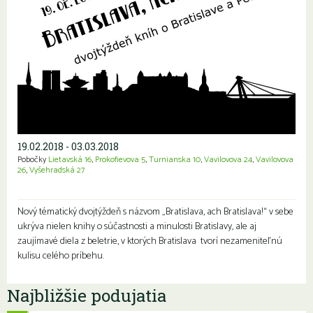
19.02.2018 - 03.03.2018
Pobočky
Lietavská 16
,
Prokofievova 5
,
Turnianska 10
,
Vavilovova 24
,
Vavilovova
26
,
Vyšehradská 27
Nový tématický dvojtýždeň s názvom „Bratislava, ach Bratislava!“ v sebe
ukrýva nielen knihy o súčastnosti a minulosti Bratislavy, ale aj
zaujímavé diela z beletrie, v ktorých Bratislava tvorí nezameniteľnú
kulisu celého príbehu.
Najbližšie podujatia