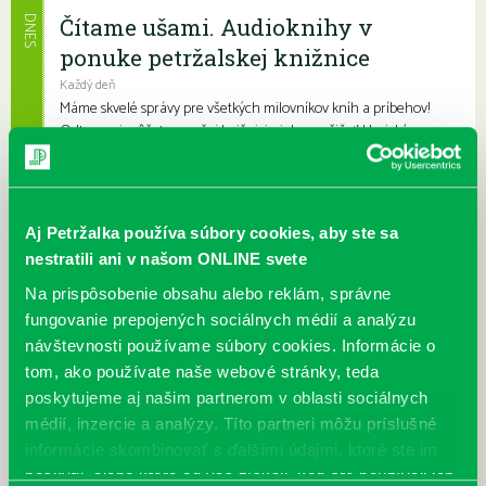
Čítame ušami. Audioknihy v
DNES
ponuke petržalskej knižnice
Každý deň
Máme skvelé správy pre všetkých milovníkov kníh a príbehov!
Odteraz si môžete v našej knižnici nielen požičať klasické
papierové knihy a e-knihy, a...
Výdajný knižný box dostupný 24/7
Aj Petržalka používa súbory cookies, aby ste sa
Každý deň
nestratili ani v našom ONLINE svete
Výdajný box na knihy Knižnice Petržalka je umiestnený pri
vchode do Petržalskej plavárne na Tupolevovej 7B a jeho obsluha
Na prispôsobenie obsahu alebo reklám, správne
je užívateľsky veľmi jednodu...
fungovanie prepojených sociálnych médií a analýzu
návštevnosti používame súbory cookies. Informácie o
Kubo Club už aj v petržalskej
tom, ako používate naše webové stránky, teda
knižnici
poskytujeme aj našim partnerom v oblasti sociálnych
Každý deň |
Furdekova 1
,
Haanova 37
,
Lietavská 16
,
Prokofievova 5
,
médií, inzercie a analýzy. Títo partneri môžu príslušné
Rovniankova 3
,
Turnianska 10
,
Vavilovova 24
,
Vavilovova 26
,
informácie skombinovať s ďalšími údajmi, ktoré ste im
Vyšehradská 27
poskytli, alebo ktoré od vás získali, keď ste používali ich
Obľúbení knižní hrdinovia už aj v petržalskej knižnici. Mať so