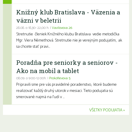
Knižný klub Bratislava - Väzenia a
väzni v beletrii
28.08. o 18,30- 22,00 h. |
Vavilovova 26
Stretnutie členiek Knižného klubu Bratislava vedie metodička
Mgr. Viera Némethová. Stretnutie nie je verejným podujatím, ak
sa chcete stať pravi...
Poradňa pre seniorky a seniorov -
Ako na mobil a tablet
08.09. o 9:00-12:00h. |
Prokofievova 5
Pripravili sme pre vás pravidelné poradenstvo, ktoré budeme
realizovať každý druhý utorok v mesiaci. Tieto podujatia sú
smerované najmä na ľudí v ...
VŠETKY PODUJATIA